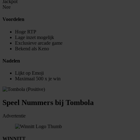
Jackpot
Nee
Voordelen
Hoge RTP
Lage inzet mogelijk
Exclusieve arcade game
Bekend als Keno
Nadelen
Lijkt op Emoji
Maximaal 500 x je win
Speel Nummers bij Tombola
Advertentie
WINNITT