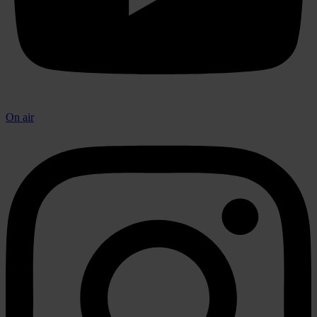
On air