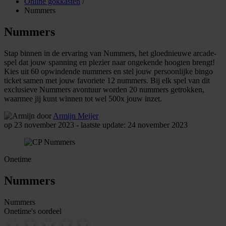
Online gokkasten
/
Nummers
Nummers
Stap binnen in de ervaring van Nummers, het gloednieuwe arcade-
spel dat jouw spanning en plezier naar ongekende hoogten brengt!
Kies uit 60 opwindende nummers en stel jouw persoonlijke bingo
ticket samen met jouw favoriete 12 nummers. Bij elk spel van dit
exclusieve Nummers avontuur worden 20 nummers getrokken,
waarmee jij kunt winnen tot wel 500x jouw inzet.
door
Armijn Meijer
op 23 november 2023 - laatste update: 24 november 2023
Onetime
Nummers
Nummers
Onetime's oordeel