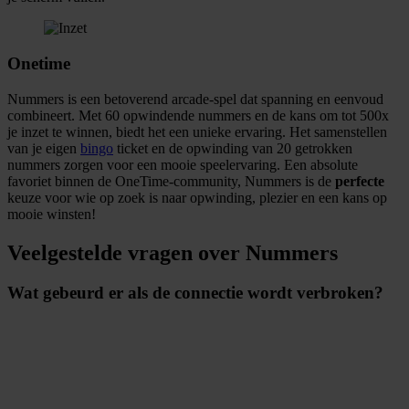
Onetime
Nummers is een betoverend arcade-spel dat spanning en eenvoud
combineert. Met 60 opwindende nummers en de kans om tot 500x
je inzet te winnen, biedt het een unieke ervaring. Het samenstellen
van je eigen
bingo
ticket en de opwinding van 20 getrokken
nummers zorgen voor een mooie speelervaring. Een absolute
favoriet binnen de OneTime-community, Nummers is de
perfecte
keuze voor wie op zoek is naar opwinding, plezier en een kans op
mooie winsten!
Veelgestelde vragen over Nummers
Wat gebeurd er als de connectie wordt verbroken?