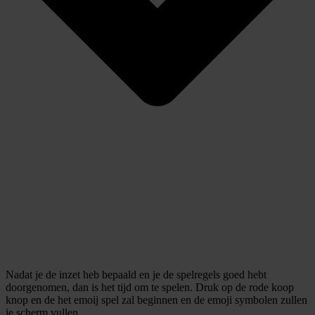
Nadat je de inzet heb bepaald en je de spelregels goed hebt
doorgenomen, dan is het tijd om te spelen. Druk op de rode koop
knop en de het emoij spel zal beginnen en de emoji symbolen zullen
je scherm vullen.