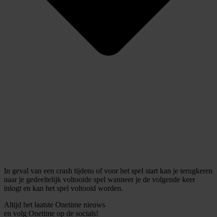
In geval van een crash tijdens of voor het spel start kan je terugkeren
naar je gedeeltelijk voltooide spel wanneer je de volgende keer
inlogt en kan het spel voltooid worden.
Altijd het laatste Onetime nieuws
en volg
Onetime
op de socials!