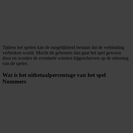
Tijdens het spelen kan de mogelijkheid bestaan dat de verbinding
verbroken wordt. Mocht dit gebeuren dan gaat het spel gewoon
door en worden de eventuele winsten bijgeschreven op de rekening
van de speler.
Wat is het uitbetaalpercentage van het spel
Nummers