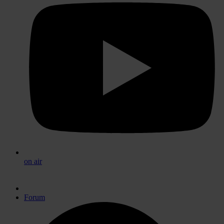
on air
Forum