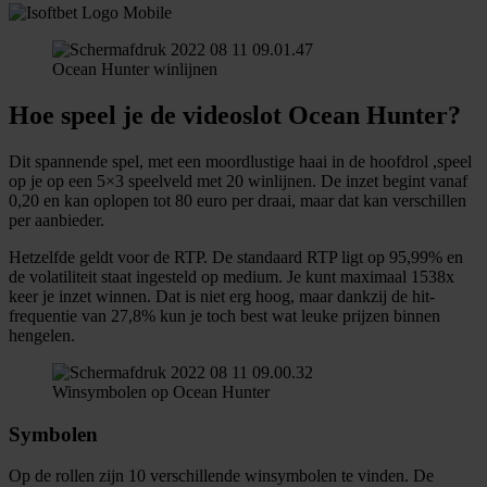
Ocean Hunter winlijnen
Hoe speel je de videoslot Ocean Hunter?
Dit spannende spel, met een moordlustige haai in de hoofdrol ,speel
op je op een 5×3 speelveld met 20 winlijnen. De inzet begint vanaf
0,20 en kan oplopen tot 80 euro per draai, maar dat kan verschillen
per aanbieder.
Hetzelfde geldt voor de RTP. De standaard RTP ligt op 95,99% en
de volatiliteit staat ingesteld op medium. Je kunt maximaal 1538x
keer je inzet winnen. Dat is niet erg hoog, maar dankzij de hit-
frequentie van 27,8% kun je toch best wat leuke prijzen binnen
hengelen.
Winsymbolen op Ocean Hunter
Symbolen
Op de rollen zijn 10 verschillende winsymbolen te vinden. De