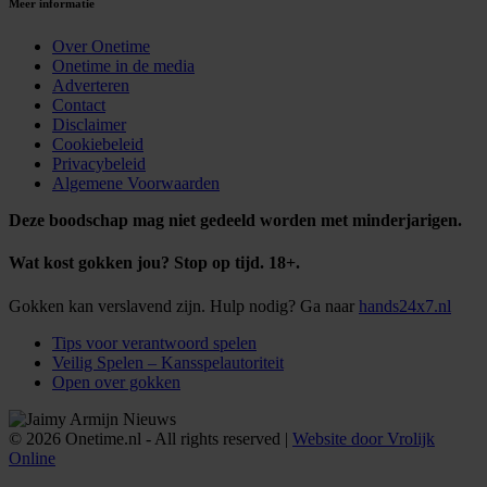
Meer informatie
Over Onetime
Onetime in de media
Adverteren
Contact
Disclaimer
Cookiebeleid
Privacybeleid
Algemene Voorwaarden
Deze boodschap mag niet gedeeld worden met minderjarigen.
Wat kost gokken jou? Stop op tijd. 18+.
Gokken kan verslavend zijn. Hulp nodig? Ga naar
hands24x7.nl
Tips voor verantwoord spelen
Veilig Spelen – Kansspelautoriteit
Open over gokken
© 2026 Onetime.nl - All rights reserved |
Website door Vrolijk
Online