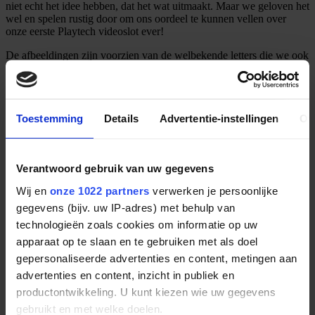
niet echt het idee hebben, dat het wat uitmaakt. Maar we geloven het
wel en spelen rustig door om ons oordeel te kunnen vellen over
onze eerste Playtech videoslot ever!
De afbeeldingen zijn voorzien van de welbekende letters die we ook
in een pak kaarten aantreffen. Daarnaast vinden we wat leeuwen
terug en een verdwaalde vogel. Al met al wat saai. Tel daar de
muziek bij op die je ook kunt aantreffen tijdens een sessie mediteren
en dan kunnen we concluderen dat deze slot niet echt een verassing
Toestemming
Details
Advertentie-instellingen
Ov
bezorgt.
Hier hadden we wel op gehoopt daar we er best wat moeite in
hadden gestoken een slot te mogen spelen van Playtech.
Verantwoord gebruik van uw gegevens
We raken de freespins aan en een tweetal retriggers!
Wij en
onze 1022 partners
verwerken je persoonlijke
gegevens (bijv. uw IP-adres) met behulp van
Na een kleine tien minuten spelen treffen we eindelijk de freespins.
We moesten en zouden deze te zien krijgen. Misschien kreeg het
technologieën zoals cookies om informatie op uw
spel daardoor wel de gewenste boost. De gewenste boost kregen we
apparaat op te slaan en te gebruiken met als doel
uiteindelijk, maar dan in de vorm van twee keer een retrigger,
gepersonaliseerde advertenties en content, metingen aan
waardoor wel uiteindelijk 15 gratis spins mochten krijgen.
Overigens kun je deze freespins krijgen door het freespin symbool te
advertenties en content, inzicht in publiek en
krijgen op de tweede, derde en vierde rol van deze game.
productontwikkeling. U kunt kiezen wie uw gegevens
gebruikt en met welke doelen.
Als we even later nog eens de specificaties van deze videoslot