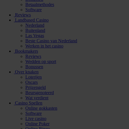
Betaalmethodes
Software
Reviews
Landbased Casino
Nederland
Buitenland
Las Vegas
Beste Casino van Nederland
Werken in het casino
Bookmakers
Reviews
Wedden op sport
Bonussen
Over knaken
Loterijen
Oscars
Prijzengeld
Beursgenoteerd
Wat verdient
Casino Spellen
Online gokkasten
Software
Live casino
Online Poker
Online Bingo