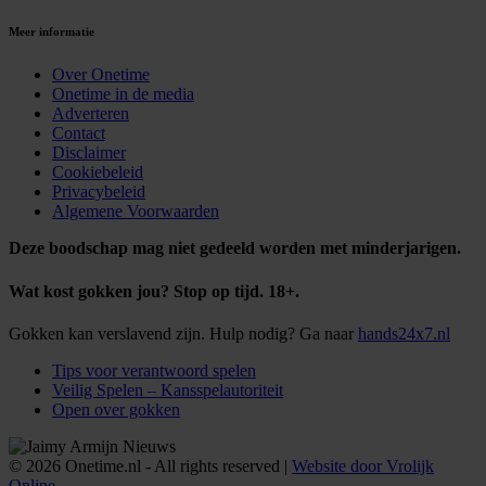
Meer informatie
Over Onetime
Onetime in de media
Adverteren
Contact
Disclaimer
Cookiebeleid
Privacybeleid
Algemene Voorwaarden
Deze boodschap mag niet gedeeld worden met minderjarigen.
Wat kost gokken jou? Stop op tijd. 18+.
Gokken kan verslavend zijn. Hulp nodig? Ga naar
hands24x7.nl
Tips voor verantwoord spelen
Veilig Spelen – Kansspelautoriteit
Open over gokken
© 2026 Onetime.nl - All rights reserved |
Website door Vrolijk
Online