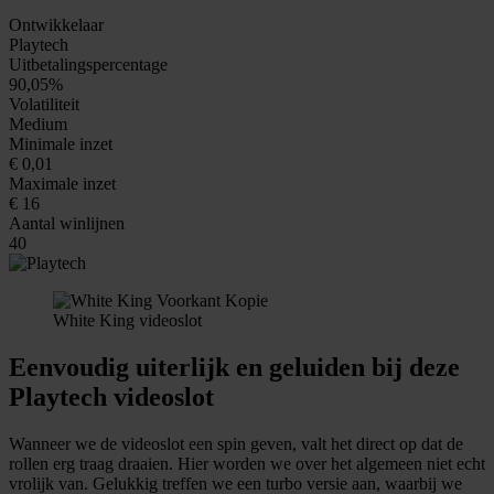
Ontwikkelaar
Playtech
Uitbetalingspercentage
90,05%
Volatiliteit
Medium
Minimale inzet
€ 0,01
Maximale inzet
€ 16
Aantal winlijnen
40
White King videoslot
Eenvoudig uiterlijk en geluiden bij deze
Playtech videoslot
Wanneer we de videoslot een spin geven, valt het direct op dat de
rollen erg traag draaien. Hier worden we over het algemeen niet echt
vrolijk van. Gelukkig treffen we een turbo versie aan, waarbij we