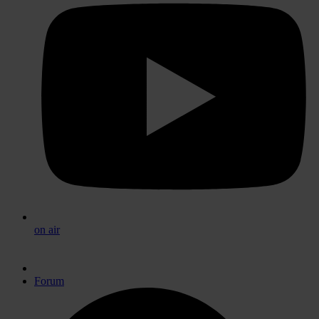
on air
Forum