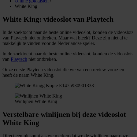
Online gokkasten
/
White King
White King: videoslot van Playtech
In de zoektocht naar de beste online videoslot, konden de videoslots
van Playtech niet ontbreken. Maar wat bleek? Deze zijn niet al te
makkelijk te vinden voor de Nederlandse speler.
In de zoektocht naar de beste online videoslot, konden de videoslots
van
Playtech
niet ontbreken.
Onze eerste Playtech videoslot die we van een review voorzien
heeft de naam White King.
Winlijnen White King
Verstelbare winlijnen bij deze videoslot
White King
Direct een pluspunt als we merken dat we de winlijnen naar onze