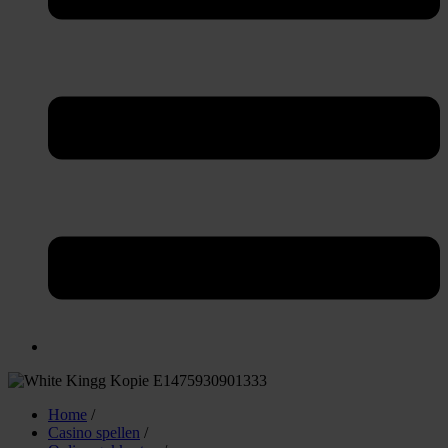
Home
/
Casino spellen
/