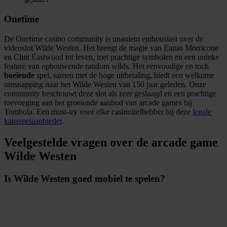
Onetime
De Onetime casino community is unaniem enthousiast over de
videoslot Wilde Westen. Het brengt de magie van Ennio Morricone
en Clint Eastwood tot leven, met prachtige symbolen en een unieke
feature van opbouwende random wilds. Het eenvoudige en toch
boeiende
spel, samen met de hoge uitbetaling, biedt een welkome
ontsnapping naar het Wilde Westen van 150 jaar geleden. Onze
community beschouwt deze slot als zeer geslaagd en een prachtige
toevoeging aan het groeiende aanbod van arcade games bij
Tombola. Een must-try voor elke casinoliefhebber bij deze
legale
kansspelaanbieder
.
Veelgestelde vragen over de arcade game
Wilde Westen
Is Wilde Westen goed mobiel te spelen?