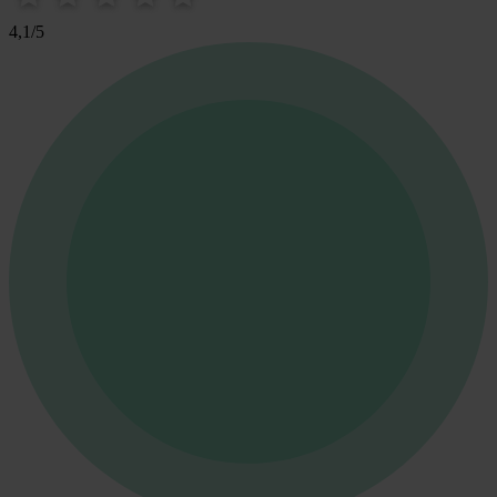
4,1
/
5