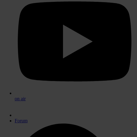
on air
Forum