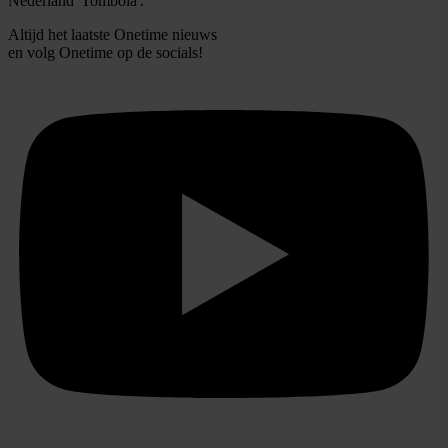
Nederland 'Tombola'.
Altijd het laatste Onetime nieuws
en volg
Onetime
op de socials!