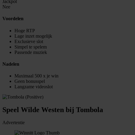
Jackpot
Nee
Voordelen
Hoge RTP
Lage inzet mogelijk
Exclusieve slot
Simpel te spelem
Passende muziek
Nadelen
Maximaal 500 x je win
Geen bonusspel
Langzame videoslot
Speel Wilde Westen bij Tombola
Advertentie