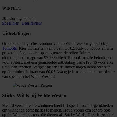
WINNITT
30€ stortingsbonus!
Speel hier
Lees review
Uitbetalingen
Ontdek het magische avontuur van de Wilde Westen gokkast bij
Tombola
. Kies uit inzetten van 5 cent tot €2. Klik op 'Koop' en win
prijzen bij 3 symbolen op aangrenzende rollen. Met een
uitkeringspercentage van 97,73% biedt Tombola royale beloningen
voor spelers, met een gemiddelde uitbetaling van €195,46 voor elke
€200 aan inzetten. Vergeet niet dat de uitbetalingen gebaseerd zijn
op de
minimale inzet
van €0,05. Waag je kans en ontdek het plezier
van spelen in het Wilde Westen!
Sticky Wilds bij Wilde Westen
Met 20 verschillende winlijnen biedt het spel talloze mogelijkheden
om winnende combinaties te maken. Houd vooral een scherp oog
op de 'Wanted' posters, die dienen als Sticky Wilds. Deze bijzondere