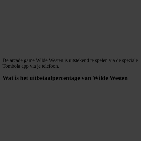
De arcade game Wilde Westen is uitstekend te spelen via de speciale
Tombola app via je telefoon.
Wat is het uitbetaalpercentage van Wilde Westen