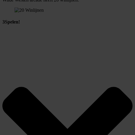
3
Spelen!