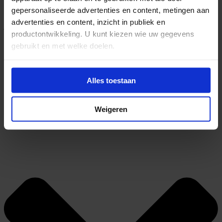
gepersonaliseerde advertenties en content, metingen aan
Log in bij Tombola en bovenaan de homepage aan de linkerkant zie
advertenties en content, inzicht in publiek en
je de arcade game Wilde Westen al staan. Klik op het logo en je
productontwikkeling. U kunt kiezen wie uw gegevens
komt meteen in het spel.
gebruikt en met welke doelen.
Als u het toestaat, willen we ook graag:
2
Bepaal je inzet
Alles toestaan
Informatie verzamelen over uw geografische
locatie, die tot een paar meter nauwkeurig kan zijn
Uw apparaat identificeren door het actief te
Weigeren
scannen op specifieke eigenschappen (fingerprinting)
Lees meer over hoe uw persoonlijke gegevens worden
verwerkt en stel uw voorkeuren in het
detailgedeelte
in.
U kunt uw toestemming op elk moment wijzigen of
intrekken in de Cookieverklaring.
We gebruiken cookies om content en advertenties te
personaliseren, om functies voor social media te bieden
en om ons websiteverkeer te analyseren. Ook delen we