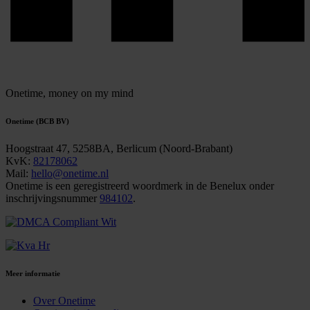
Onetime,
money on my mind
Onetime (BCB BV)
Hoogstraat 47, 5258BA, Berlicum (Noord-Brabant)
KvK:
82178062
Mail:
hello@onetime.nl
Onetime is een geregistreerd woordmerk in de Benelux onder
inschrijvingsnummer
984102
.
Meer informatie
Over Onetime