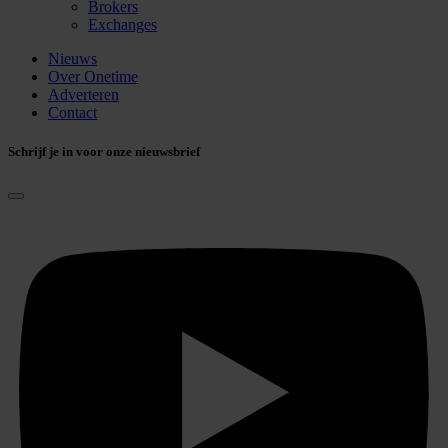
Brokers
Exchanges
Nieuws
Over Onetime
Adverteren
Contact
Schrijf je in voor onze nieuwsbrief