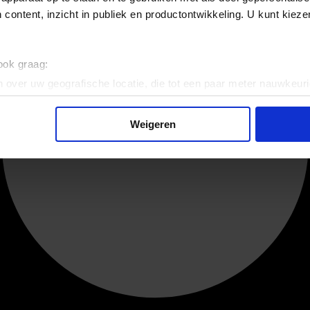
 content, inzicht in publiek en productontwikkeling. U kunt kiez
 ook graag:
 over uw geografische locatie, die tot een paar meter nauwkeuri
eren door het actief te scannen op specifieke eigenschappen (fing
onlijke gegevens worden verwerkt en stel uw voorkeuren in he
Weigeren
jzigen of intrekken in de Cookieverklaring.
ent en advertenties te personaliseren, om functies voor social
. Ook delen we informatie over uw gebruik van onze site met on
e. Deze partners kunnen deze gegevens combineren met andere i
erzameld op basis van uw gebruik van hun services.