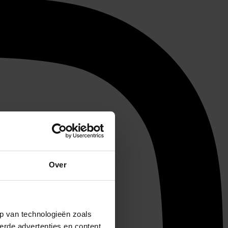
Over
p van technologieën zoals
erde advertenties en content,