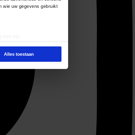
en wie uw gegevens gebruikt
g kan zijn
erprinting)
t
detailgedeelte
in. U kunt uw
Alles toestaan
 media te bieden en om ons
ze partners voor social
nformatie die u aan ze heeft