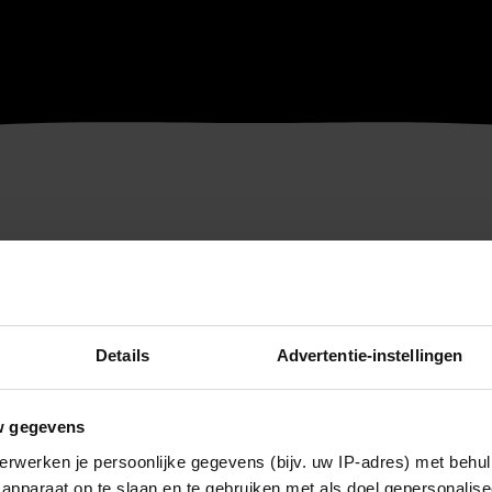
Details
Advertentie-instellingen
w gegevens
erwerken je persoonlijke gegevens (bijv. uw IP-adres) met behul
apparaat op te slaan en te gebruiken met als doel gepersonalise