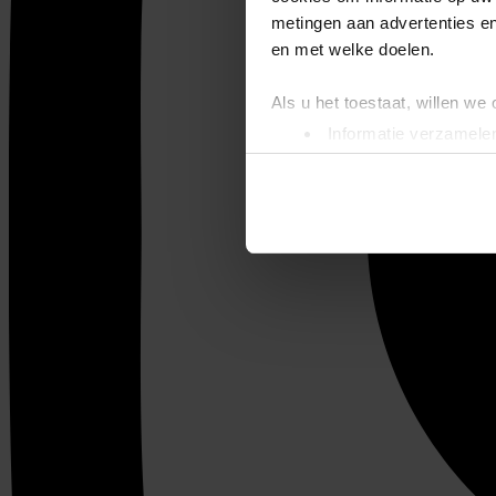
metingen aan advertenties en
en met welke doelen.
Als u het toestaat, willen we
Informatie verzamelen
Uw apparaat identific
Lees meer over hoe uw perso
toestemming op elk moment wi
We gebruiken cookies om cont
websiteverkeer te analyseren
media, adverteren en analys
verstrekt of die ze hebben v