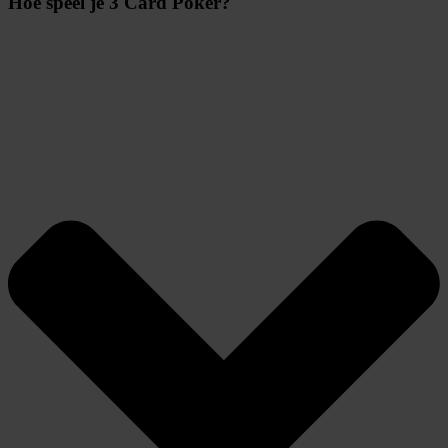
Hoe speel je 3 Card Poker?