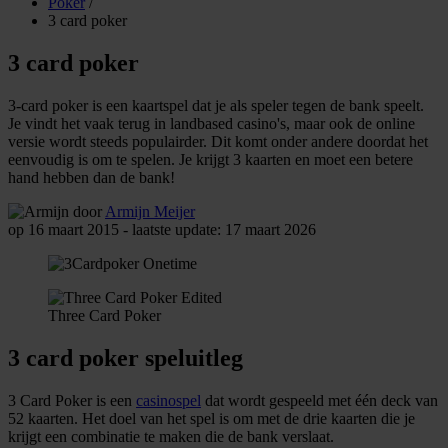
Poker
/
3 card poker
3 card poker
3-card poker is een kaartspel dat je als speler tegen de bank speelt.
Je vindt het vaak terug in landbased casino's, maar ook de online
versie wordt steeds populairder. Dit komt onder andere doordat het
eenvoudig is om te spelen. Je krijgt 3 kaarten en moet een betere
hand hebben dan de bank!
door
Armijn Meijer
op 16 maart 2015 - laatste update: 17 maart 2026
Three Card Poker
3 card poker speluitleg
3 Card Poker is een
casinospel
dat wordt gespeeld met één deck van
52 kaarten. Het doel van het spel is om met de drie kaarten die je
krijgt een combinatie te maken die de bank verslaat.