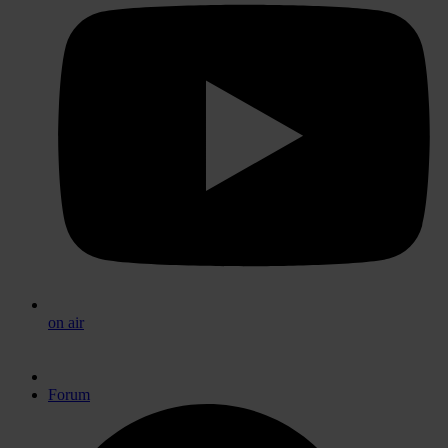
on air
Forum