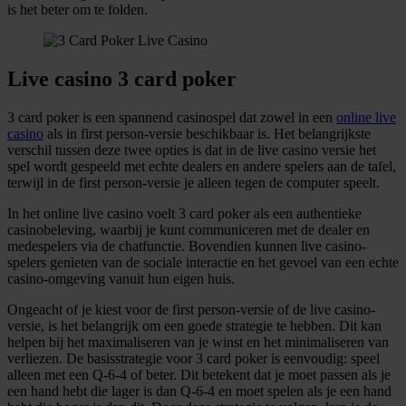
is het beter om te folden.
Live casino 3 card poker
3 card poker is een spannend casinospel dat zowel in een
online live
casino
als in first person-versie beschikbaar is. Het belangrijkste
verschil tussen deze twee opties is dat in de live casino versie het
spel wordt gespeeld met echte dealers en andere spelers aan de tafel,
terwijl in de first person-versie je alleen tegen de computer speelt.
In het online live casino voelt 3 card poker als een authentieke
casinobeleving, waarbij je kunt communiceren met de dealer en
medespelers via de chatfunctie. Bovendien kunnen live casino-
spelers genieten van de sociale interactie en het gevoel van een echte
casino-omgeving vanuit hun eigen huis.
Ongeacht of je kiest voor de first person-versie of de live casino-
versie, is het belangrijk om een ​​goede strategie te hebben. Dit kan
helpen bij het maximaliseren van je winst en het minimaliseren van
verliezen. De basisstrategie voor 3 card poker is eenvoudig: speel
alleen met een Q-6-4 of beter. Dit betekent dat je moet passen als je
een hand hebt die lager is dan Q-6-4 en moet spelen als je een hand