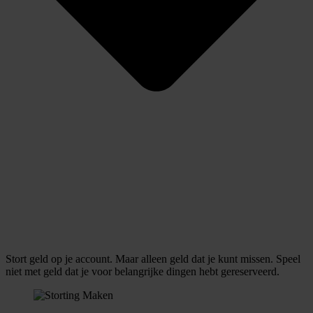
Stort geld op je account. Maar alleen geld dat je kunt missen. Speel
niet met geld dat je voor belangrijke dingen hebt gereserveerd.