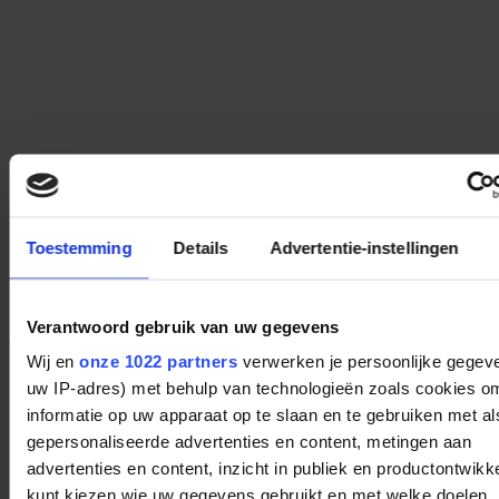
Toestemming
Details
Advertentie-instellingen
Kies de inzet waarmee je wilt spelen en maak de bet!
Verantwoord gebruik van uw gegevens
5
Druk op de play button en succes!
Wij en
onze 1022 partners
verwerken je persoonlijke gegeve
uw IP-adres) met behulp van technologieën zoals cookies o
informatie op uw apparaat op te slaan en te gebruiken met al
gepersonaliseerde advertenties en content, metingen aan
advertenties en content, inzicht in publiek en productontwikk
kunt kiezen wie uw gegevens gebruikt en met welke doelen.