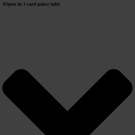
3
Open de 3 card poker tafel