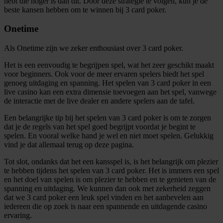
hebt die hoger is dan dit. Door deze strategie te volgen, kun je de
beste kansen hebben om te winnen bij 3 card poker.
Onetime
Als Onetime zijn we zeker enthousiast over 3 card poker.
Het is een eenvoudig te begrijpen spel, wat het zeer geschikt maakt
voor beginners. Ook voor de meer ervaren spelers biedt het spel
genoeg uitdaging en spanning. Het spelen van 3 card poker in een
live casino kan een extra dimensie toevoegen aan het spel, vanwege
de interactie met de live dealer en andere spelers aan de tafel.
Een belangrijke tip bij het spelen van 3 card poker is om te zorgen
dat je de regels van het spel goed begrijpt voordat je begint te
spelen. En vooral welke hand je wel en niet moet spelen. Gelukkig
vind je dat allemaal terug op deze pagina.
Tot slot, ondanks dat het een kansspel is, is het belangrijk om plezier
te hebben tijdens het spelen van 3 card poker. Het is immers een spel
en het doel van spelen is om plezier te hebben en te genieten van de
spanning en uitdaging. We kunnen dan ook met zekerheid zeggen
dat we 3 card poker een leuk spel vinden en het aanbevelen aan
iedereen die op zoek is naar een spannende en uitdagende casino
ervaring.