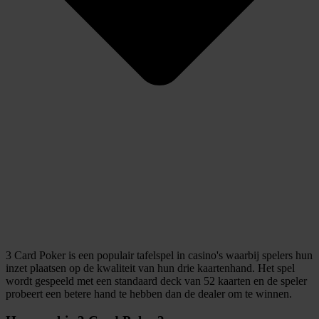
3 Card Poker is een populair tafelspel in casino's waarbij spelers hun
inzet plaatsen op de kwaliteit van hun drie kaartenhand. Het spel
wordt gespeeld met een standaard deck van 52 kaarten en de speler
probeert een betere hand te hebben dan de dealer om te winnen.