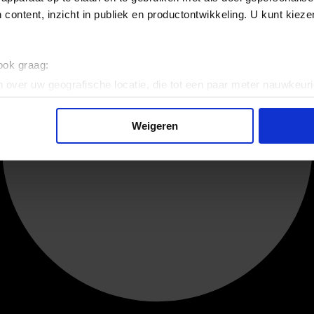
 content, inzicht in publiek en productontwikkeling. U kunt kiez
 ook graag:
 over uw geografische locatie, die tot een paar meter nauwkeuri
eren door het actief te scannen op specifieke eigenschappen (fing
onlijke gegevens worden verwerkt en stel uw voorkeuren in he
Weigeren
jzigen of intrekken in de Cookieverklaring.
ent en advertenties te personaliseren, om functies voor social
. Ook delen we informatie over uw gebruik van onze site met on
e. Deze partners kunnen deze gegevens combineren met andere i
erzameld op basis van uw gebruik van hun services.