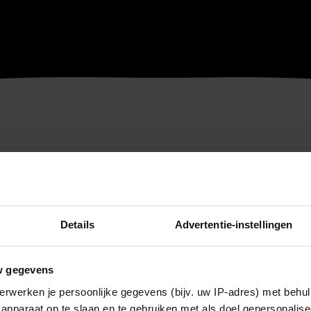
Details
Advertentie-instellingen
w gegevens
erwerken je persoonlijke gegevens (bijv. uw IP-adres) met behul
apparaat op te slaan en te gebruiken met als doel gepersonalise