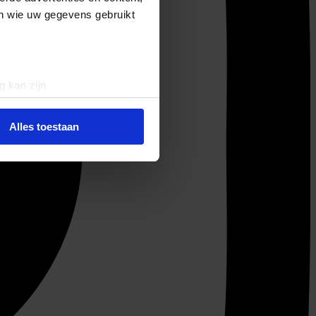
en wie uw gegevens gebruikt
g kan zijn
erprinting)
t
detailgedeelte
in. U kunt uw
Alles toestaan
 media te bieden en om ons
ze partners voor social
nformatie die u aan ze heeft