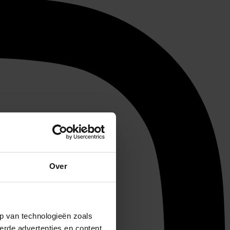
Over
p van technologieën zoals
erde advertenties en content,