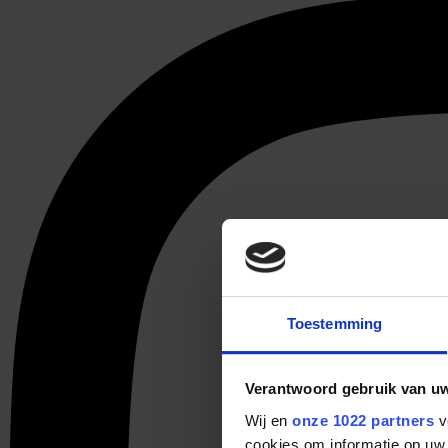
Toestemming
Verantwoord gebruik van u
Wij en
onze 1022 partners
v
cookies om informatie op uw 