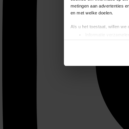
metingen aan advertenties en
en met welke doelen.
Als u het toestaat, willen we
Informatie verzamelen
Uw apparaat identific
Lees meer over hoe uw perso
toestemming op elk moment wi
We gebruiken cookies om cont
websiteverkeer te analyseren
media, adverteren en analys
verstrekt of die ze hebben v