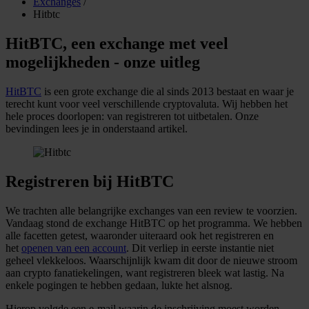
Exchanges
/
Hitbtc
HitBTC, een exchange met veel
mogelijkheden - onze uitleg
HitBTC
is een grote exchange die al sinds 2013 bestaat en waar je
terecht kunt voor veel verschillende cryptovaluta. Wij hebben het
hele proces doorlopen: van registreren tot uitbetalen. Onze
bevindingen lees je in onderstaand artikel.
Registreren bij HitBTC
We trachten alle belangrijke exchanges van een review te voorzien.
Vandaag stond de exchange HitBTC op het programma. We hebben
alle facetten getest, waaronder uiteraard ook het registreren en
het
openen van een account
. Dit verliep in eerste instantie niet
geheel vlekkeloos. Waarschijnlijk kwam dit door de nieuwe stroom
aan crypto fanatiekelingen, want registreren bleek wat lastig. Na
enkele pogingen te hebben gedaan, lukte het alsnog.
Hierop volgde een e-mail waarin de inschrijving moest worden