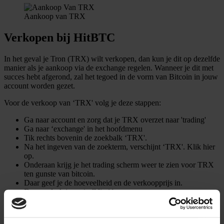
Aankoop van TRX
Verkopen bij HitBTC
In het geval je Tron (TRX) wilt verkopen, dan kun je dit op dezelfde
manier als je aankoop via de exchange regelen. Wanneer je dit met
succes hebt afgerond, zal het tegoed in de vorm van Bitcoin in jouw
account worden gezet.
Voor de verkoop van ‘TRX' volg je deze stappen:
Ga naar account en zorg dat je TRX overzet naar 'trading'
Ga naar ‘exchange' in het hoofdmenu
Tik rechts bovenin de zoekbalk ‘TRX'.
Na het ingeven van de zoekterm, verschijnt ‘TRX'. Klik hier
op.
Onderaan krijg je het trading scherm weer te zien voor TRX
ten gunste van bitcoin.
Daar geef je de hoeveelheid en de verkoopprijs in.
Daarna druk je op ‘sell limit'
Je order verschijnt in het orderboek, of zal afhankelijk van de
limiet direct worden uitgevoerd.