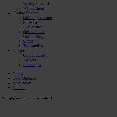
Beursgenoteerd
Wat verdient
Casino Spellen
Online gokkasten
Software
Live casino
Online Poker
Online Bingo
Slingo
Tafelspellen
Crypto
Cryptomunten
Brokers
Exchanges
Nieuws
Over Onetime
Adverteren
Contact
Schrijf je in voor onze nieuwsbrief