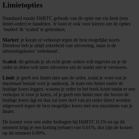
Limietopties
Standaard maakt HitBTC gebruik van de optie om via limit (een
limiet-order) te handelen. Je kunt er ook voor kiezen om de opties
‘market' & ‘scaled' te gebruiken.
Market
: je koopt of verkoopt tegen de best mogelijke koers.
Hierdoor heb je altijd zekerheid van uitvoering, maar is de
uitvoeringskoers ‘onbekend’.
Scaled
: dit gebruik je als echt grote orders wilt ingeven en je de
order in delen wilt laten uitvoeren om de markt niet te verstoren.
Limit
: je geeft een limiet mee aan de order, zodat je weet wat je
maximaal betaalt voor je aankoop. Je kunt een limiet onder de
huidige koers leggen, waarna je order in het boek komt totdat er een
verkoper is voor je koers, of je geeft een limiet mee die boven de
huidige koers ligt en dan zal (een deel van je) order direct worden
uitgevoerd tegen de best mogelijke koers met een maximum van je
limiet.
De kosten voor een order bedragen bij HitBTC 0.1% en op dit
moment krijg je een korting (rebate) van 0.01%, dus zijn de kosten
op dit moment 0.09%.