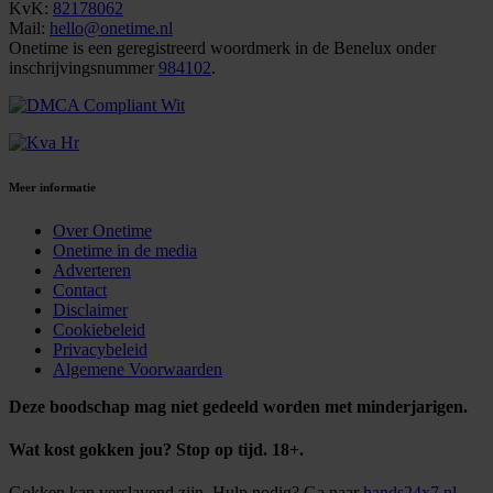
KvK:
82178062
Mail:
hello@onetime.nl
Onetime is een geregistreerd woordmerk in de Benelux onder
inschrijvingsnummer
984102
.
Meer informatie
Over Onetime
Onetime in de media
Adverteren
Contact
Disclaimer
Cookiebeleid
Privacybeleid
Algemene Voorwaarden
Deze boodschap mag niet gedeeld worden met minderjarigen.
Wat kost gokken jou? Stop op tijd. 18+.
Gokken kan verslavend zijn. Hulp nodig? Ga naar
hands24x7.nl