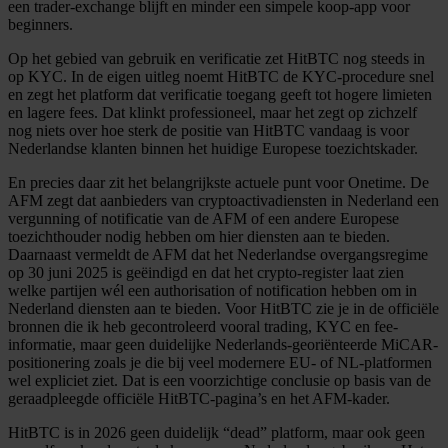
een trader-exchange blijft en minder een simpele koop-app voor
beginners.
Op het gebied van gebruik en verificatie zet HitBTC nog steeds in
op KYC. In de eigen uitleg noemt HitBTC de KYC-procedure snel
en zegt het platform dat verificatie toegang geeft tot hogere limieten
en lagere fees. Dat klinkt professioneel, maar het zegt op zichzelf
nog niets over hoe sterk de positie van HitBTC vandaag is voor
Nederlandse klanten binnen het huidige Europese toezichtskader.
En precies daar zit het belangrijkste actuele punt voor Onetime. De
AFM zegt dat aanbieders van cryptoactivadiensten in Nederland een
vergunning of notificatie van de AFM of een andere Europese
toezichthouder nodig hebben om hier diensten aan te bieden.
Daarnaast vermeldt de AFM dat het Nederlandse overgangsregime
op 30 juni 2025 is geëindigd en dat het crypto-register laat zien
welke partijen wél een authorisation of notification hebben om in
Nederland diensten aan te bieden. Voor HitBTC zie je in de officiële
bronnen die ik heb gecontroleerd vooral trading, KYC en fee-
informatie, maar geen duidelijke Nederlands-georiënteerde MiCAR-
positionering zoals je die bij veel modernere EU- of NL-platformen
wel expliciet ziet. Dat is een voorzichtige conclusie op basis van de
geraadpleegde officiële HitBTC-pagina’s en het AFM-kader.
HitBTC is in 2026 geen duidelijk “dead” platform, maar ook geen