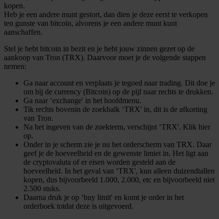
kopen.
Heb je een andere munt gestort, dan dien je deze eerst te verkopen
ten gunste van bitcoin, alvorens je een andere munt kunt
aanschaffen.
Stel je hebt bitcoin in bezit en je hebt jouw zinnen gezet op de
aankoop van Tron (TRX). Daarvoor moet je de volgende stappen
nemen:
Ga naar account en verplaats je tegoed naar trading. Dit doe je
om bij de currency (Bitcoin) op de pijl naar rechts te drukken.
Ga naar ‘exchange' in het hoofdmenu.
Tik rechts bovenin de zoekbalk ‘TRX' in, dit is de afkorting
van Tron.
Na het ingeven van de zoekterm, verschijnt ‘TRX'. Klik hier
op.
Onder in je scherm zie je nu het orderscherm van TRX. Daar
geef je de hoeveelheid en de gewenste limiet in. Het ligt aan
de cryptovaluta of er eisen worden gesteld aan de
hoeveelheid. In het geval van ‘TRX', kun alleen duizendtallen
kopen, dus bijvoorbeeld 1.000, 2.000, etc en bijvoorbeeld niet
2.500 stuks.
Daarna druk je op ‘buy limit' en komt je order in het
orderboek totdat deze is uitgevoerd.