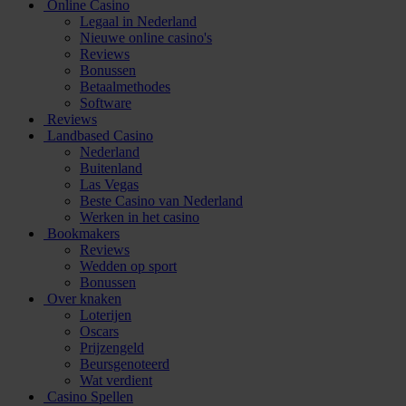
Online Casino
Legaal in Nederland
Nieuwe online casino's
Reviews
Bonussen
Betaalmethodes
Software
Reviews
Landbased Casino
Nederland
Buitenland
Las Vegas
Beste Casino van Nederland
Werken in het casino
Bookmakers
Reviews
Wedden op sport
Bonussen
Over knaken
Loterijen
Oscars
Prijzengeld
Beursgenoteerd
Wat verdient
Casino Spellen