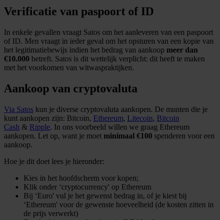
Verificatie van paspoort of ID
In enkele gevallen vraagt Satos om het aanleveren van een paspoort
of ID. Men vraagt in ieder geval om het opsturen van een kopie van
het legitimatiebewijs indien het bedrag van aankoop
meer dan
€10.000
betreft. Satos is dit wettelijk verplicht: dit heeft te maken
met het voorkomen van witwaspraktijken.
Aankoop van cryptovaluta
Via Satos
kun je diverse cryptovaluta aankopen. De munten die je
kunt aankopen zijn: Bitcoin,
Ethereum
,
Litecoin
,
Bitcoin
Cash
&
Ripple
. In ons voorbeeld willen we graag Ethereum
aankopen. Let op, want je moet
minimaal €100
spenderen voor een
aankoop.
Hoe je dit doet lees je hieronder:
Kies in het hoofdscherm voor kopen;
Klik onder ‘cryptocurrency' op Ethereum
Bij ‘Euro' vul je het gewenst bedrag in, of je kiest bij
‘Ethereum' voor de gewenste hoeveelheid (de kosten zitten in
de prijs verwerkt)