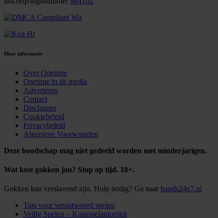
inschrijvingsnummer
984102
.
Meer informatie
Over Onetime
Onetime in de media
Adverteren
Contact
Disclaimer
Cookiebeleid
Privacybeleid
Algemene Voorwaarden
Deze boodschap mag niet gedeeld worden met minderjarigen.
Wat kost gokken jou? Stop op tijd. 18+.
Gokken kan verslavend zijn. Hulp nodig? Ga naar
hands24x7.nl
Tips voor verantwoord spelen
Veilig Spelen – Kansspelautoriteit