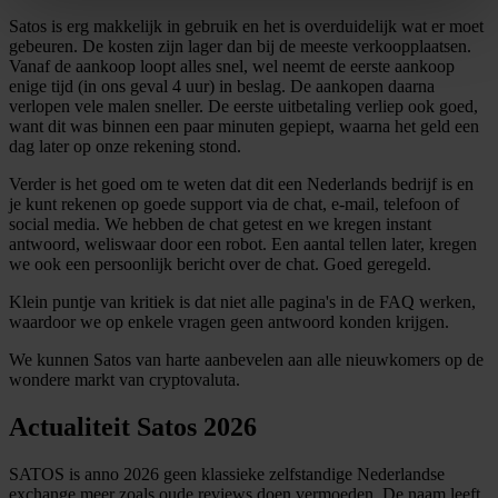
verwerkt en stel uw voorkeuren in het
detailgedeelte
in.
Satos is erg makkelijk in gebruik en het is overduidelijk wat er moet
U kunt uw toestemming op elk moment wijzigen of
gebeuren. De kosten zijn lager dan bij de meeste verkoopplaatsen.
intrekken in de Cookieverklaring.
Vanaf de aankoop loopt alles snel, wel neemt de eerste aankoop
enige tijd (in ons geval 4 uur) in beslag. De aankopen daarna
verlopen vele malen sneller. De eerste uitbetaling verliep ook goed,
We gebruiken cookies om content en advertenties te
want dit was binnen een paar minuten gepiept, waarna het geld een
personaliseren, om functies voor social media te bieden
dag later op onze rekening stond.
en om ons websiteverkeer te analyseren. Ook delen we
Verder is het goed om te weten dat dit een Nederlands bedrijf is en
informatie over uw gebruik van onze site met onze
je kunt rekenen op goede support via de chat, e-mail, telefoon of
partners voor social media, adverteren en analyse. Deze
social media. We hebben de chat getest en we kregen instant
antwoord, weliswaar door een robot. Een aantal tellen later, kregen
partners kunnen deze gegevens combineren met andere
we ook een persoonlijk bericht over de chat. Goed geregeld.
informatie die u aan ze heeft verstrekt of die ze hebben
verzameld op basis van uw gebruik van hun services.
Klein puntje van kritiek is dat niet alle pagina's in de FAQ werken,
waardoor we op enkele vragen geen antwoord konden krijgen.
We kunnen Satos van harte aanbevelen aan alle nieuwkomers op de
wondere markt van cryptovaluta.
Actualiteit Satos 2026
SATOS is anno 2026 geen klassieke zelfstandige Nederlandse
exchange meer zoals oude reviews doen vermoeden. De naam leeft