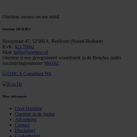
Onetime,
money on my mind
Onetime (BCB BV)
Hoogstraat 47, 5258BA, Berlicum (Noord-Brabant)
KvK:
82178062
Mail:
hello@onetime.nl
Onetime is een geregistreerd woordmerk in de Benelux onder
inschrijvingsnummer
984102
.
Meer informatie
Over Onetime
Onetime in de media
Adverteren
Contact
Disclaimer
Cookiebeleid