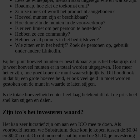
Lees de whitepaper, hieraan staat uitgelegd wie en wat ze zijn.
Roadmap, hoe ziet de toekomst eruit?
Zijn ze uniek of wordt het product al aangeboden?
Hoeveel munten zijn er beschikbaar?
Hoe duur zijn de munten in de voor-verkoop?
Is er een limiet om per persoon te besteden?
Hebben ze een community?
Hebben ze al partners in het bedrijfsleven?
Wie zitten er in het bedrijf? Zoek de personen op, gebruik
onder andere LinkedIn.
Bij het punt hoeveel munten er beschikbaar zijn is het belangrijk dat
je weet hoeveel munten er in totaal worden uitgegeven. Hoe meer
het er zijn, hoe goedkoper de munt waarschijnlijk is. Dit houdt ook
in dat bij een grote hoeveelheid, er ook veel geld in moet worden
gestoken om de munt in waarde te laten stijgen.
Is de totale hoeveelheid echter heel laag betekent dit dat de prijs heel
snel kan stijgen en dalen.
Zijn ico's het investeren waard?
Het kan zeer lucratief zijn om aan een ICO mee te doen. Als
voorbeeld nemen we Substratum, deze kon je kopen tussen de $0.04
en $0,05 cent. Op dit moment staat hij rond de $1.10, je investering