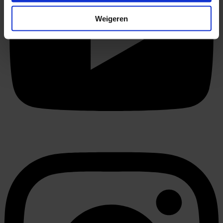
locatie, die tot een paar meter nauwkeurig kan zijn
Uw apparaat identificeren door het actief te
Weigeren
scannen op specifieke eigenschappen (fingerprinting)
Lees meer over hoe uw persoonlijke gegevens worden
verwerkt en stel uw voorkeuren in het
detailgedeelte
in.
U kunt uw toestemming op elk moment wijzigen of
intrekken in de Cookieverklaring.
We gebruiken cookies om content en advertenties te
personaliseren, om functies voor social media te bieden
en om ons websiteverkeer te analyseren. Ook delen we
informatie over uw gebruik van onze site met onze
partners voor social media, adverteren en analyse. Deze
partners kunnen deze gegevens combineren met andere
informatie die u aan ze heeft verstrekt of die ze hebben
verzameld op basis van uw gebruik van hun services.