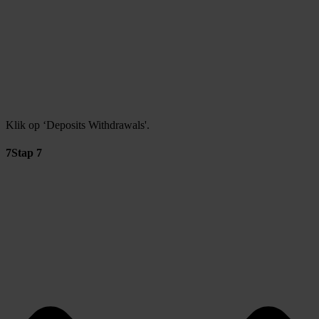
Klik op ‘Deposits Withdrawals'.
7
Stap 7