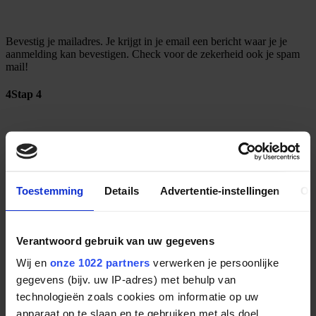
Bevestig je mailadres. Je krijgt in je email een bericht waar je je
aanmelding kan bevestigen. Check voor de zekerheid ook je spam
mail!
4
Stap 4
Toestemming
Details
Advertentie-instellingen
Ov
Verantwoord gebruik van uw gegevens
Wij en
onze 1022 partners
verwerken je persoonlijke
gegevens (bijv. uw IP-adres) met behulp van
technologieën zoals cookies om informatie op uw
apparaat op te slaan en te gebruiken met als doel