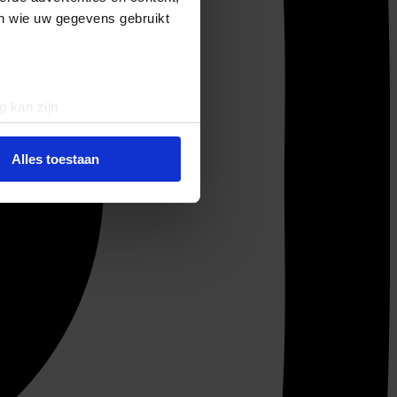
en wie uw gegevens gebruikt
g kan zijn
erprinting)
t
detailgedeelte
in. U kunt uw
Alles toestaan
 media te bieden en om ons
ze partners voor social
nformatie die u aan ze heeft