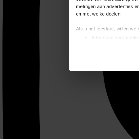
metingen aan advertenties en
en met welke doelen.
Als u het toestaat, willen we
Informatie verzamelen
Uw apparaat identific
Lees meer over hoe uw perso
toestemming op elk moment wi
We gebruiken cookies om cont
websiteverkeer te analyseren
media, adverteren en analys
verstrekt of die ze hebben v