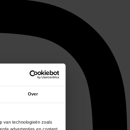
Over
p van technologieën zoals
erde advertenties en content,