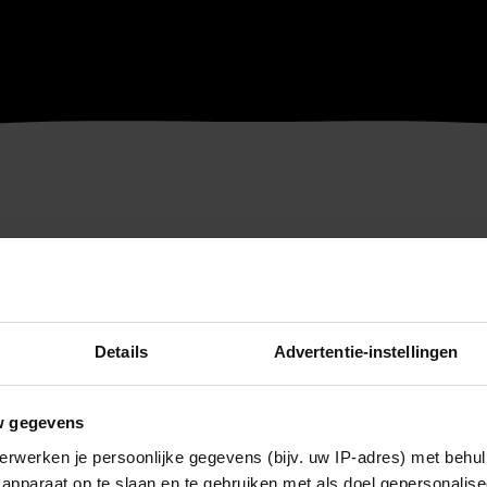
Details
Advertentie-instellingen
w gegevens
erwerken je persoonlijke gegevens (bijv. uw IP-adres) met behul
apparaat op te slaan en te gebruiken met als doel gepersonalise