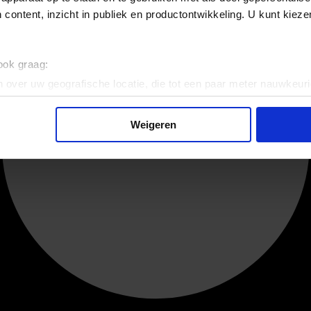
 content, inzicht in publiek en productontwikkeling. U kunt kiez
 ook graag:
 over uw geografische locatie, die tot een paar meter nauwkeuri
eren door het actief te scannen op specifieke eigenschappen (fing
onlijke gegevens worden verwerkt en stel uw voorkeuren in he
Weigeren
jzigen of intrekken in de Cookieverklaring.
ent en advertenties te personaliseren, om functies voor social
. Ook delen we informatie over uw gebruik van onze site met on
e. Deze partners kunnen deze gegevens combineren met andere i
erzameld op basis van uw gebruik van hun services.