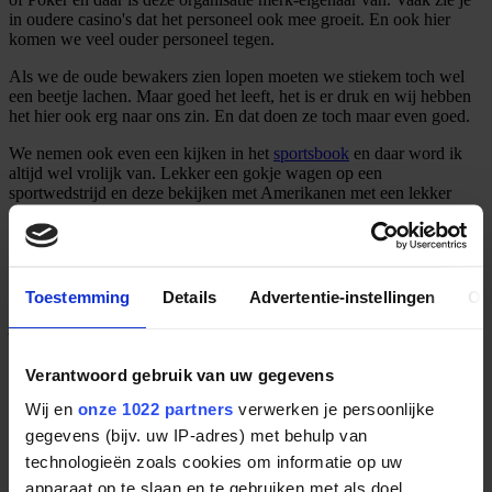
in oudere casino's dat het personeel ook mee groeit. En ook hier
komen we veel ouder personeel tegen.
Als we de oude bewakers zien lopen moeten we stiekem toch wel
een beetje lachen. Maar goed het leeft, het is er druk en wij hebben
het hier ook erg naar ons zin. En dat doen ze toch maar even goed.
We nemen ook even een kijken in het
sportsbook
en daar word ik
altijd wel vrolijk van. Lekker een gokje wagen op een
sportwedstrijd en deze bekijken met Amerikanen met een lekker
drankje in mijn hand.
Conclusie over het Harrah's Casino
Toestemming
Details
Advertentie-instellingen
Ov
Zoek je een goede plek om te slapen in Atlantic City zoekt dan kan
je hier goede zaken doen. De sfeer is uitstekend te noemen en je kan
hier ook lekker eten zoals in het restaurant van Gordon Ramsey.
Verantwoord gebruik van uw gegevens
Er staat veel nieuw casino spul maar het complex heeft ook wel
mindere punten zoals dat het niet schoon is. En begint langzaam te
Wij en
onze 1022 partners
verwerken je persoonlijke
vervallen. Een prima plek voor als je hier vaker komt en niet beter
gegevens (bijv. uw IP-adres) met behulp van
weet.
technologieën zoals cookies om informatie op uw
Er is veel meer moois in Atlantic City dan Harrah's en dit casino
apparaat op te slaan en te gebruiken met als doel