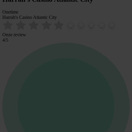
Onetime
Harrah's Casino Atlantic City
Onze review
4
/
5