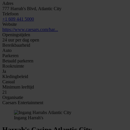
Adres
777 Harrah's Blvd, Atlantic City
Telefoon
+1 609 441 5000
Website
https://www.caesars.com/har...
Openingstijden
24 uur per dag open
Bereikbaarheid
Auto
Parkeren
Betaald parkeren
Rookruimte
Ja
Kledingbeleid
Casual
Minimum leeftijd
21
Organisatie
Caesars Entertainment
Ingang Harrah's
Harrah's Casino Atlantic City