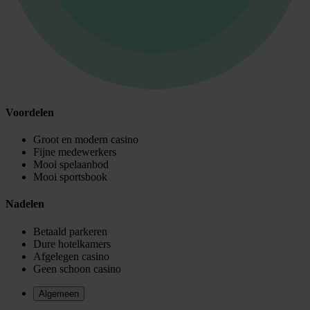
Voordelen
Groot en modern casino
Fijne medewerkers
Mooi spelaanbod
Mooi sportsbook
Nadelen
Betaald parkeren
Dure hotelkamers
Afgelegen casino
Geen schoon casino
Algemeen