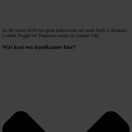
Ja, dit casino heeft een grote pokerroom, net zoals Bally's, Borgata,
Golden Nugget en Tropicana casino in Atlantic City.
Wat kost een hotelkamer hier?