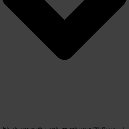
Je kan in een promotie al een kamer boeken voor €65,00 maar vaak