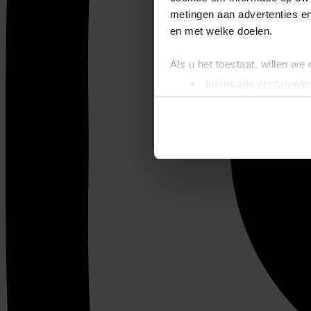
metingen aan advertenties en
en met welke doelen.
Als u het toestaat, willen we
Informatie verzamelen
Uw apparaat identific
Lees meer over hoe uw perso
toestemming op elk moment wi
We gebruiken cookies om cont
websiteverkeer te analyseren
media, adverteren en analys
verstrekt of die ze hebben v