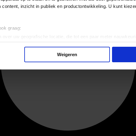
 content, inzicht in publiek en productontwikkeling. U kunt kiez
 ook graag:
 over uw geografische locatie, die tot een paar meter nauwkeuri
eren door het actief te scannen op specifieke eigenschappen (fing
onlijke gegevens worden verwerkt en stel uw voorkeuren in he
Weigeren
jzigen of intrekken in de Cookieverklaring.
ent en advertenties te personaliseren, om functies voor social
. Ook delen we informatie over uw gebruik van onze site met on
e. Deze partners kunnen deze gegevens combineren met andere i
erzameld op basis van uw gebruik van hun services.