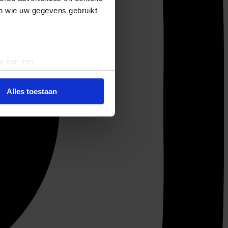
en wie uw gegevens gebruikt
g kan zijn
erprinting)
t
detailgedeelte
in. U kunt uw
Alles toestaan
 media te bieden en om ons
ze partners voor social
nformatie die u aan ze heeft