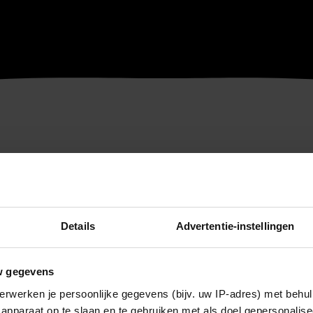
Details
Advertentie-instellingen
w gegevens
erwerken je persoonlijke gegevens (bijv. uw IP-adres) met behul
apparaat op te slaan en te gebruiken met als doel gepersonalise