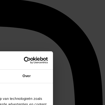
Over
p van technologieën zoals
erde advertenties en content,