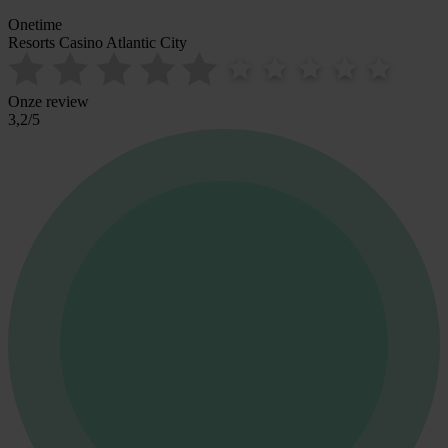
Onetime
Resorts Casino Atlantic City
Onze review
3,2
/
5