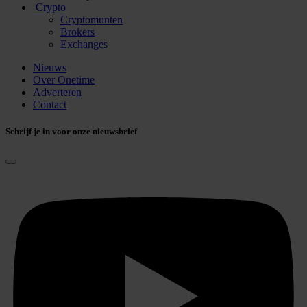
Crypto
Cryptomunten
Brokers
Exchanges
Nieuws
Over Onetime
Adverteren
Contact
Schrijf je in voor onze nieuwsbrief