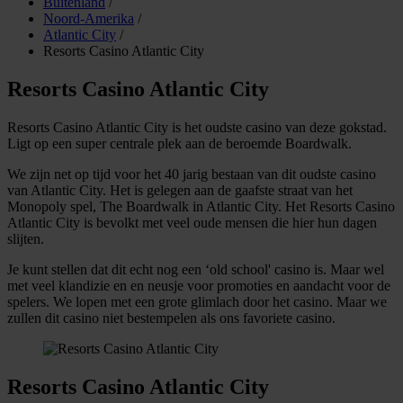
Buitenland
/
Noord-Amerika
/
Atlantic City
/
Resorts Casino Atlantic City
Resorts Casino Atlantic City
Resorts Casino Atlantic City is het oudste casino van deze gokstad.
Ligt op een super centrale plek aan de beroemde Boardwalk.
We zijn net op tijd voor het 40 jarig bestaan van dit oudste casino
van Atlantic City. Het is gelegen aan de gaafste straat van het
Monopoly spel, The Boardwalk in Atlantic City. Het Resorts Casino
Atlantic City is bevolkt met veel oude mensen die hier hun dagen
slijten.
Je kunt stellen dat dit echt nog een ‘old school' casino is. Maar wel
met veel klandizie en en neusje voor promoties en aandacht voor de
spelers. We lopen met een grote glimlach door het casino. Maar we
zullen dit casino niet bestempelen als ons favoriete casino.
Resorts Casino Atlantic City