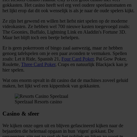
gokkasten. Het casino heeft wel erg veel oudere speelautomaten en
het lijkt erop dat dit ook wenselijk is als je naar de oude spelers kijkt.
Ze zijn het gewend en willen het liefst niet spelen op de moderne
videokasten. Ze hebben wel 700 nieuwe kasten toegevoegd zoals:
The Goonies, Buffalo, Lightning Link en Aladdin's Fortune 3D.
Maar het blijft toch een beetje behelpen.
Er is geen pokerroom of bingo zaal aanwezig, maar ze hebben
genoeg tafelspelen om je een paar avonden te vermaken. Spellen
zoals: Let it Ride, Spanish 21,
Four Card Poker
, Pai Gow Poker,
Roulette,
Three Card Poker
, Craps en natuurlijk Blackjack kan je
hier spelen.
Wat ons enorm opvalt in dit casino dat de machines zoveel geluid
maken, het lijkt wel een kippenhok van gokkasten.
Speelzaal Resorts casino
Casino & sfeer
We kijken onze ogen uit en blijven gefascineerd kijken naar de
bejaarden die helemaal opgaan in hun ‘eigen' gokkast. De
serveersters zijn net zo oud als het publiek en lijken zo voort te