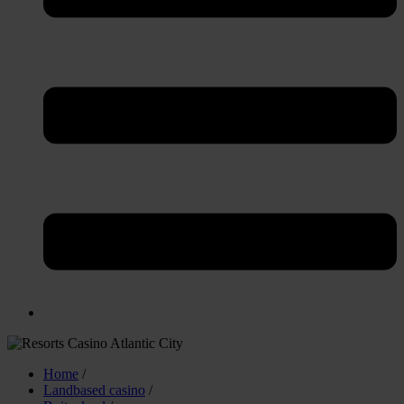
Home
/
Landbased casino
/