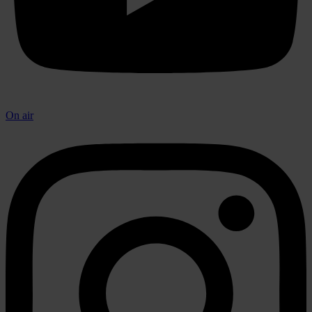
On air