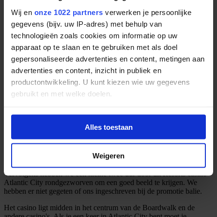
Oude van dagen in Resorts casino
Wij en
onze 1022 partners
verwerken je persoonlijke
gegevens (bijv. uw IP-adres) met behulp van
Bijzonder casino concept
technologieën zoals cookies om informatie op uw
apparaat op te slaan en te gebruiken met als doel
Het Resorts Casino Atlantic City draait al ruim 40 jaar en zal
ongetwijfeld succesvol zijn. Uiteindelijk moeten ze toch mee met de
gepersonaliseerde advertenties en content, metingen aan
tijd aangezien deze mensen niet allemaal het eeuwige leven hebben.
advertenties en content, inzicht in publiek en
Er zijn net twee fantastische moderne casino's geopend op de
productontwikkeling. U kunt kiezen wie uw gegevens
Boardwalk en deze
Ocean casino
en het Hardrock zullen
gebruikt en met welke doelen.
ongetwijfeld nieuwere spelers aantrekken.
Het concept zal misschien nog 5 tot 10 jaar meegaan en dan moet er
Als u het toestaat, willen we ook graag:
echt wat gebeuren om het casino nieuw elan te geven. We hebben
Alles toestaan
Informatie verzamelen over uw geografische
genoten van het bezoek, maar meer als curiositeit.
locatie, die tot een paar meter nauwkeurig kan zijn
Conclusie van het Resorts Casino
Uw apparaat identificeren door het actief te
Weigeren
scannen op specifieke eigenschappen (fingerprinting)
Vervolgens hebben we een kleine twee uur door dit Resorts casino
Lees meer over hoe uw persoonlijke gegevens worden
Atlantic City rondgezworven om een goed beeld te krijgen. We
verwerkt en stel uw voorkeuren in het
detailgedeelte
in.
hebben er niet gegeten of ons ingeschreven bij de promotie balie.
U kunt uw toestemming op elk moment wijzigen of
Het casino ligt midden in het centrum van de Boardwalk en de
intrekken in de Cookieverklaring.
andere casino's. Als je een keer in Atlantic City bent moet je