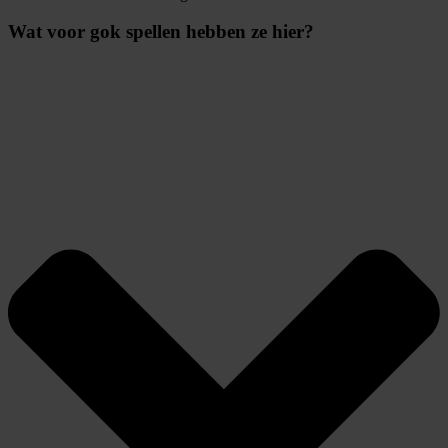
Wat voor gok spellen hebben ze hier?