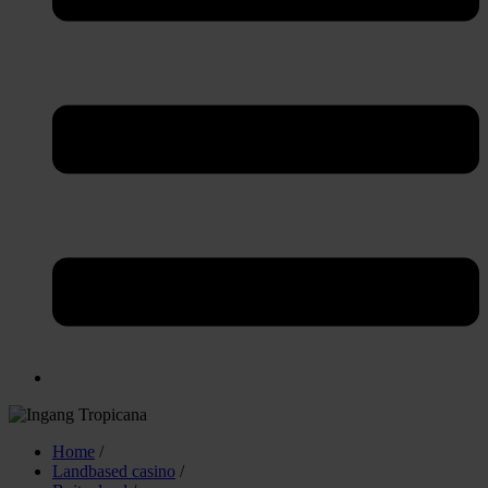
Home
/
Landbased casino
/