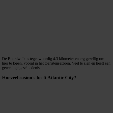
De Boardwalk is tegenwoordig 4.3 kilometer en erg gezellig om
hier te lopen, vooral in het toeristenseizoen. Veel te zien en heeft een
geweldige geschiedenis.
Hoeveel casino's heeft Atlantic City?