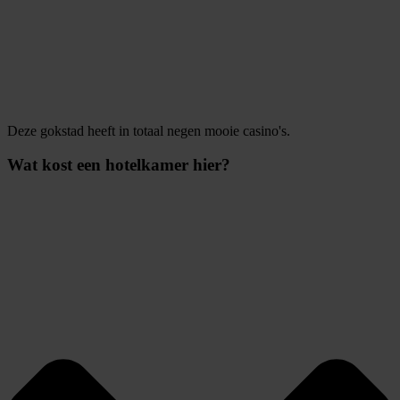
Deze gokstad heeft in totaal negen mooie casino's.
Wat kost een hotelkamer hier?