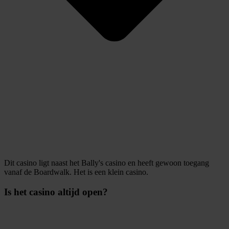
Dit casino ligt naast het Bally's casino en heeft gewoon toegang
vanaf de Boardwalk. Het is een klein casino.
Is het casino altijd open?