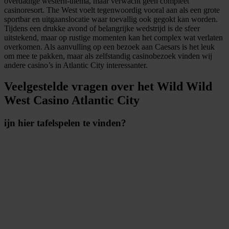
overdadige western-thema, maar verwacht geen compleet
informatie over uw gebruik van onze site met onze
casinoresort. The West voelt tegenwoordig vooral aan als een grote
partners voor social media, adverteren en analyse. Deze
sportbar en uitgaanslocatie waar toevallig ook gegokt kan worden.
Tijdens een drukke avond of belangrijke wedstrijd is de sfeer
partners kunnen deze gegevens combineren met andere
uitstekend, maar op rustige momenten kan het complex wat verlaten
informatie die u aan ze heeft verstrekt of die ze hebben
overkomen. Als aanvulling op een bezoek aan Caesars is het leuk
verzameld op basis van uw gebruik van hun services.
om mee te pakken, maar als zelfstandig casinobezoek vinden wij
andere casino’s in Atlantic City interessanter.
Veelgestelde vragen over het Wild Wild
West Casino Atlantic City
ijn hier tafelspelen te vinden?