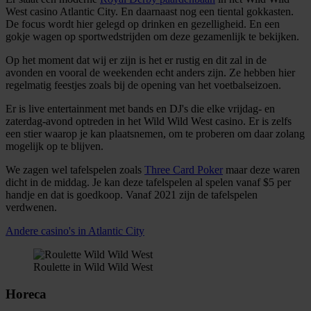
West casino Atlantic City. En daarnaast nog een tiental gokkasten.
De focus wordt hier gelegd op drinken en gezelligheid. En een
gokje wagen op sportwedstrijden om deze gezamenlijk te bekijken.
Op het moment dat wij er zijn is het er rustig en dit zal in de
avonden en vooral de weekenden echt anders zijn. Ze hebben hier
regelmatig feestjes zoals bij de opening van het voetbalseizoen.
Er is live entertainment met bands en DJ's die elke vrijdag- en
zaterdag-avond optreden in het Wild Wild West casino. Er is zelfs
een stier waarop je kan plaatsnemen, om te proberen om daar zolang
mogelijk op te blijven.
We zagen wel tafelspelen zoals
Three Card Poker
maar deze waren
dicht in de middag. Je kan deze tafelspelen al spelen vanaf $5 per
handje en dat is goedkoop. Vanaf 2021 zijn de tafelspelen
verdwenen.
Andere casino's in Atlantic City
Roulette in Wild Wild West
Horeca