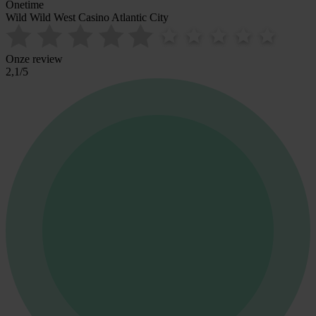
Onetime
Wild Wild West Casino Atlantic City
Onze review
2,1
/
5