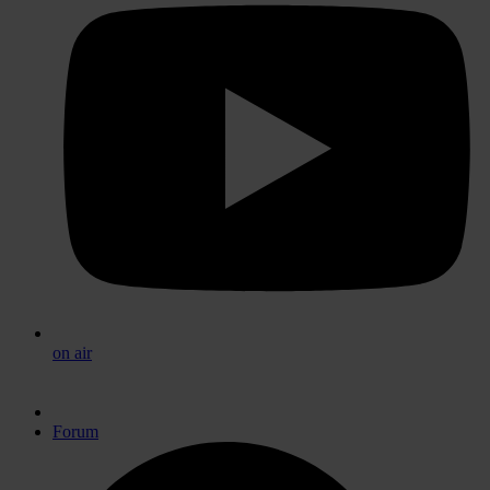
on air
Forum