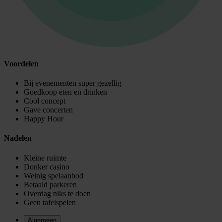
Voordelen
Bij evenementen super gezellig
Goedkoop eten en drinken
Cool concept
Gave concerten
Happy Hour
Nadelen
Kleine ruimte
Donker casino
Weinig spelaanbod
Betaald parkeren
Overdag niks te doen
Geen tafelspelen
Algemeen