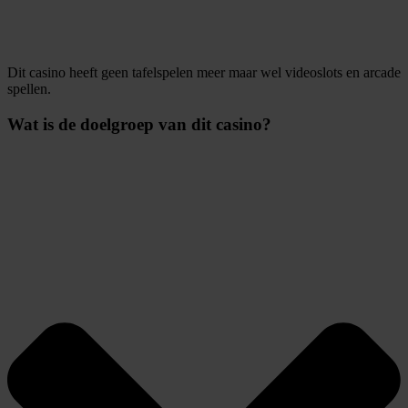
Dit casino heeft geen tafelspelen meer maar wel videoslots en arcade
spellen.
Wat is de doelgroep van dit casino?