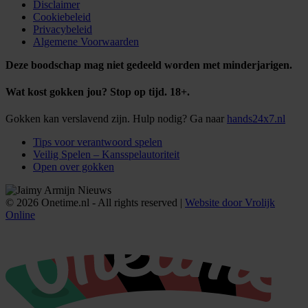
Disclaimer
Cookiebeleid
Privacybeleid
Algemene Voorwaarden
Deze boodschap mag niet gedeeld worden met minderjarigen.
Wat kost gokken jou? Stop op tijd. 18+.
Gokken kan verslavend zijn. Hulp nodig? Ga naar
hands24x7.nl
Tips voor verantwoord spelen
Veilig Spelen – Kansspelautoriteit
Open over gokken
© 2026 Onetime.nl - All rights reserved |
Website door Vrolijk
Online