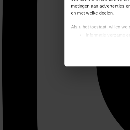
metingen aan advertenties en
en met welke doelen.
Als u het toestaat, willen we
Informatie verzamelen
Uw apparaat identific
Lees meer over hoe uw perso
toestemming op elk moment wi
We gebruiken cookies om cont
websiteverkeer te analyseren
media, adverteren en analys
verstrekt of die ze hebben v