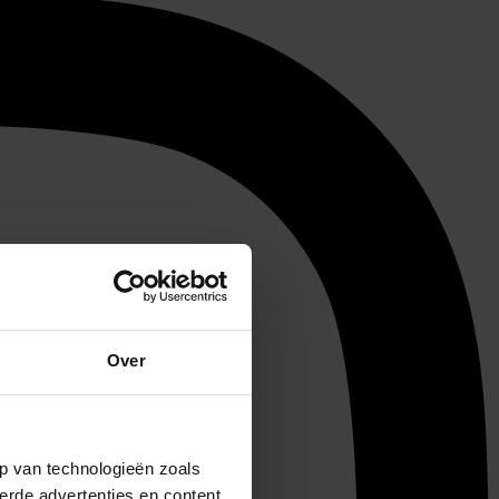
Over
p van technologieën zoals
erde advertenties en content,