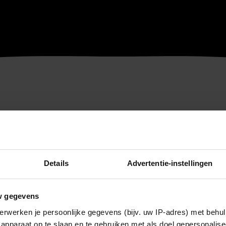
Details
Advertentie-instellingen
w gegevens
erwerken je persoonlijke gegevens (bijv. uw IP-adres) met behul
apparaat op te slaan en te gebruiken met als doel gepersonalise