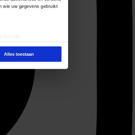
en wie uw gegevens gebruikt
g kan zijn
erprinting)
t
detailgedeelte
in. U kunt uw
Alles toestaan
 media te bieden en om ons
ze partners voor social
nformatie die u aan ze heeft