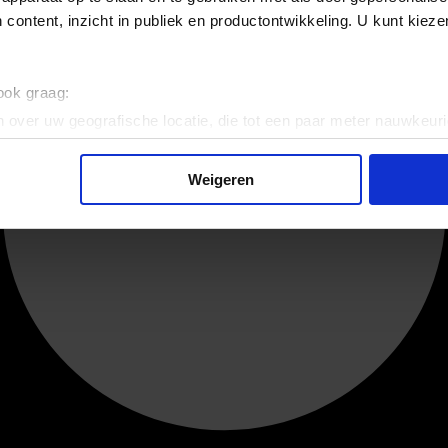
 content, inzicht in publiek en productontwikkeling. U kunt kiez
 ook graag:
 over uw geografische locatie, die tot een paar meter nauwkeuri
eren door het actief te scannen op specifieke eigenschappen (fing
onlijke gegevens worden verwerkt en stel uw voorkeuren in he
Weigeren
jzigen of intrekken in de Cookieverklaring.
ent en advertenties te personaliseren, om functies voor social
. Ook delen we informatie over uw gebruik van onze site met on
e. Deze partners kunnen deze gegevens combineren met andere i
erzameld op basis van uw gebruik van hun services.