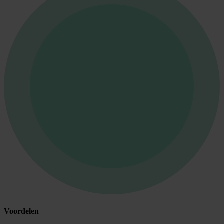
Voordelen