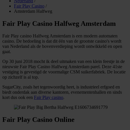
Nederland
/
Fair Play Casino
/
Amsterdam Halfweg
Fair Play Casino Halfweg Amsterdam
Fair Play casino Halfweg Amsterdam is een modern automaten
casino. De bedoeling is dat dit één van de grootste casino's wordt
van Nederland als de bovenverdieping wordt ontwikkeld en open
gaat.
Op 30 juni 2018 mocht ik deel uitmaken van een klein feestje in de
nieuwste Fair Play Casino Halfweg Amsterdam parel. Deze 41ste
vestiging is gevestigd de voormalige CSM suikerfabriek. De locatie
op zichzelf is al top.
SugarCity, zoals het tegenwoordig heet, is industrieel erfgoed en
biedt onderdak aan diverse kantoren, evenementenhallen en sinds
kort dus ook een
Fair Play casino
.
Fair Play Casino Online