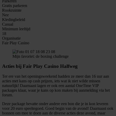
Parkeren
Gratis parkeren
Rookruimte
Nee
Kledingbeleid
Casual
Minimum leeftijd
18
Organisatie
Fair Play Casino
Mijn favoriet: de boxing challenge
Acties bij Fair Play Casino Halfweg
Ter ere van het openingsweekend hadden ze meer dan 16 uur aan
acties met kans op cash prijzen, iets wat ik niet wilde missen
natuurlijk! Daarnaast lagen er ook een aantal OneTime VIP
packages klaar, waar je kans op kon maken bij aanmelding via het
forum.
Deze package bevatte onder andere een bon die je in kon leveren
voor 20 euro speeltegoed. Goed begin van de avond! Daarnaast ook
bonnen om mee te doen aan de diverse acties deze avond, maar