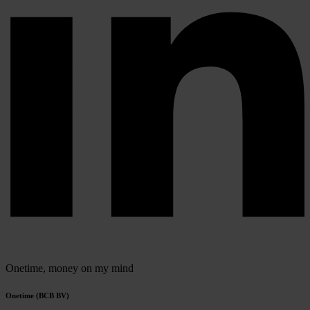
Onetime,
money on my mind
Onetime (BCB BV)