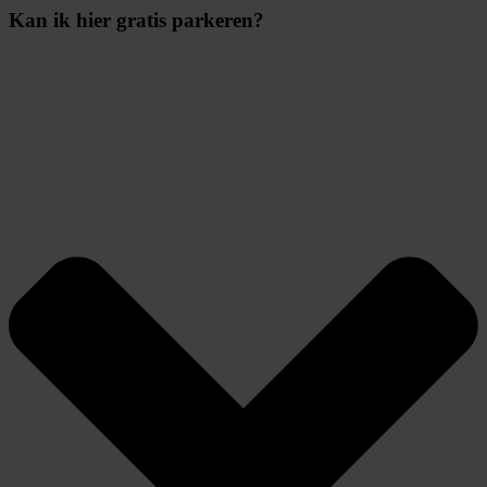
Kan ik hier gratis parkeren?