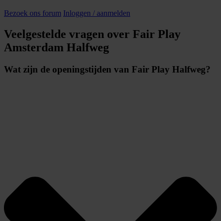
Bezoek ons forum
Inloggen / aanmelden
Veelgestelde vragen over Fair Play
Amsterdam Halfweg
Wat zijn de openingstijden van Fair Play Halfweg?