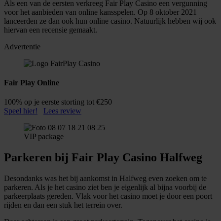
Als een van de eersten verkreeg Fair Play Casino een vergunning
voor het aanbieden van online kansspelen. Op 8 oktober 2021
lanceerden ze dan ook hun online casino. Natuurlijk hebben wij ook
hiervan een recensie gemaakt.
Advertentie
Fair Play Online
100% op je eerste storting tot €250
Speel hier!
Lees review
VIP package
Parkeren bij Fair Play Casino Halfweg
Desondanks was het bij aankomst in Halfweg even zoeken om te
parkeren. Als je het casino ziet ben je eigenlijk al bijna voorbij de
parkeerplaats gereden. Vlak voor het casino moet je door een poort
rijden en dan een stuk het terrein over.