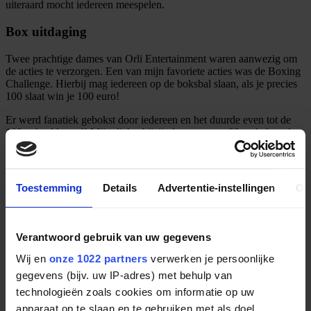
uiteraard mocht iedereen meespelen.
Box uitdaging
Twee prachtige dames van Orli Entertainment waren aanwezig om
de acties te verzorgen. Een van mijn favoriete acties was de Boxing
Challenge. Hierbij mag iedereen op de boksbal slaan, als je precies
100 slaat win je 100 euro!
Er werd fanatiek gebokst door iedereen en het duurde even tot de
100 gehaald werd! Mijn dichtstbijzijnde score was 98 en helaas dus
nét niet genoeg. Daarnaast mocht je ook meespelen op de Lucky
Machine. Iedere speler kreeg 1 minuut te tijd om zo veel mogelijk
credits te winnen.
Toestemming
Details
Advertentie-instellingen
Ov
Degene met de meeste credits won de high score in cash. Andere
acties waren onder andere Spin the Wheel, Magic Gambling met de
goochelaar en lucky dice.
Verantwoord gebruik van uw gegevens
De potentie
Wij en
onze 1022 partners
verwerken je persoonlijke
Filiaalmanager van het nieuwste Fair Play Casino is powervrouw
gegevens (bijv. uw IP-adres) met behulp van
Sofia. Ze werkt al jaren voor Fair Play en is begonnen als
technologieën zoals cookies om informatie op uw
casinomedewerkster. Zo is ze stapje voor stapje de ladder
apparaat op te slaan en te gebruiken met als doel
opgeklommen.