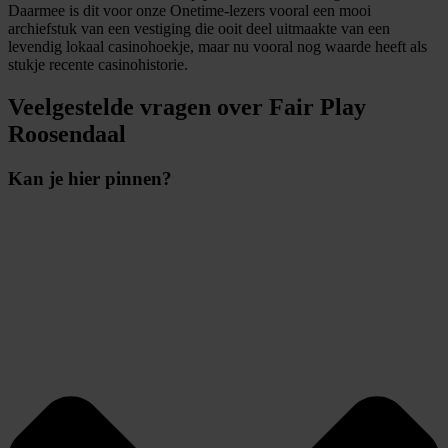
Daarmee is dit voor onze Onetime-lezers vooral een mooi
informatie over uw gebruik van onze site met onze
archiefstuk van een vestiging die ooit deel uitmaakte van een
partners voor social media, adverteren en analyse. Deze
levendig lokaal casinohoekje, maar nu vooral nog waarde heeft als
partners kunnen deze gegevens combineren met andere
stukje recente casinohistorie.
informatie die u aan ze heeft verstrekt of die ze hebben
Veelgestelde vragen over Fair Play
verzameld op basis van uw gebruik van hun services.
Roosendaal
Kan je hier pinnen?