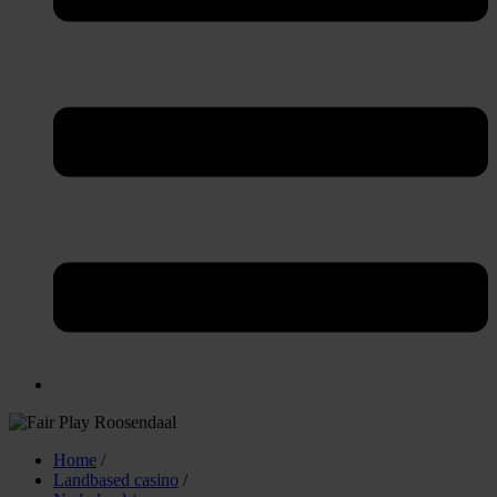
Home
/
Landbased casino
/