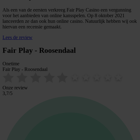
Als een van de eersten verkreeg Fair Play Casino een vergunning
voor het aanbieden van online kansspelen. Op 8 oktober 2021
lanceerden ze dan ook hun online casino. Natuurlijk hebben wij ook
hiervan een recensie gemaakt.
Lees de review
Fair Play - Roosendaal
Onetime
Fair Play - Roosendaal
Onze review
3,7
/
5