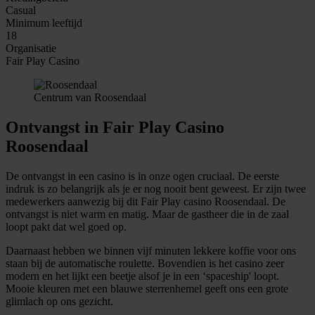
Casual
Minimum leeftijd
18
Organisatie
Fair Play Casino
Centrum van Roosendaal
Ontvangst in Fair Play Casino
Roosendaal
De ontvangst in een casino is in onze ogen cruciaal. De eerste
indruk is zo belangrijk als je er nog nooit bent geweest. Er zijn twee
medewerkers aanwezig bij dit Fair Play casino Roosendaal. De
ontvangst is niet warm en matig. Maar de gastheer die in de zaal
loopt pakt dat wel goed op.
Daarnaast hebben we binnen vijf minuten lekkere koffie voor ons
staan bij de automatische roulette. Bovendien is het casino zeer
modern en het lijkt een beetje alsof je in een ‘spaceship' loopt.
Mooie kleuren met een blauwe sterrenhemel geeft ons een grote
glimlach op ons gezicht.