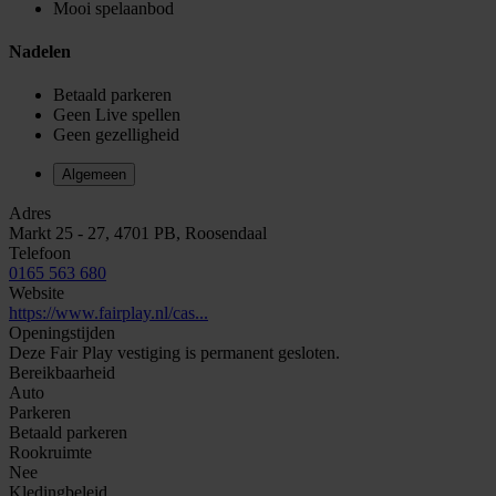
Mooi spelaanbod
Nadelen
Betaald parkeren
Geen Live spellen
Geen gezelligheid
Algemeen
Adres
Markt 25 - 27, 4701 PB, Roosendaal
Telefoon
0165 563 680
Website
https://www.fairplay.nl/cas...
Openingstijden
Deze Fair Play vestiging is permanent gesloten.
Bereikbaarheid
Auto
Parkeren
Betaald parkeren
Rookruimte
Nee
Kledingbeleid