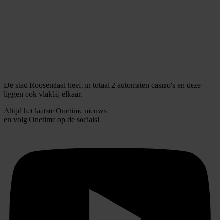
De stad Roosendaal heeft in totaal 2 automaten casino's en deze
liggen ook vlakbij elkaar.
Altijd het laatste Onetime nieuws
en volg
Onetime
op de socials!