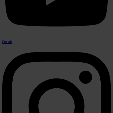
On air