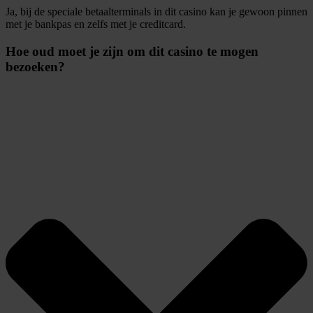
Ja, bij de speciale betaalterminals in dit casino kan je gewoon pinnen
met je bankpas en zelfs met je creditcard.
Hoe oud moet je zijn om dit casino te mogen
bezoeken?