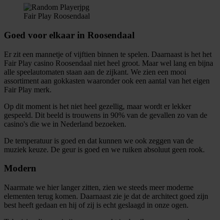
Fair Play Roosendaal
Goed voor elkaar in Roosendaal
Er zit een mannetje of vijftien binnen te spelen. Daarnaast is het het
Fair Play casino Roosendaal niet heel groot. Maar wel lang en bijna
alle speelautomaten staan aan de zijkant. We zien een mooi
assortiment aan gokkasten waaronder ook een aantal van het eigen
Fair Play merk.
Op dit moment is het niet heel gezellig, maar wordt er lekker
gespeeld. Dit beeld is trouwens in 90% van de gevallen zo van de
casino's die we in Nederland bezoeken.
De temperatuur is goed en dat kunnen we ook zeggen van de
muziek keuze. De geur is goed en we ruiken absoluut geen rook.
Modern
Naarmate we hier langer zitten, zien we steeds meer moderne
elementen terug komen. Daarnaast zie je dat de architect goed zijn
best heeft gedaan en hij of zij is echt geslaagd in onze ogen.