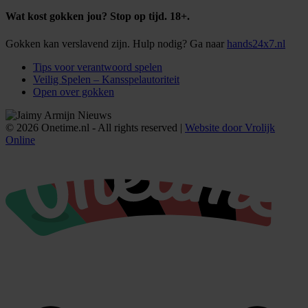
Wat kost gokken jou? Stop op tijd. 18+.
Gokken kan verslavend zijn. Hulp nodig? Ga naar
hands24x7.nl
Tips voor verantwoord spelen
Veilig Spelen – Kansspelautoriteit
Open over gokken
© 2026 Onetime.nl - All rights reserved |
Website door Vrolijk
Online