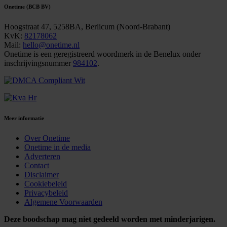
Onetime (BCB BV)
Hoogstraat 47, 5258BA, Berlicum (Noord-Brabant)
KvK:
82178062
Mail:
hello@onetime.nl
Onetime is een geregistreerd woordmerk in de Benelux onder
inschrijvingsnummer
984102
.
Meer informatie
Over Onetime
Onetime in de media
Adverteren
Contact
Disclaimer
Cookiebeleid
Privacybeleid
Algemene Voorwaarden
Deze boodschap mag niet gedeeld worden met minderjarigen.