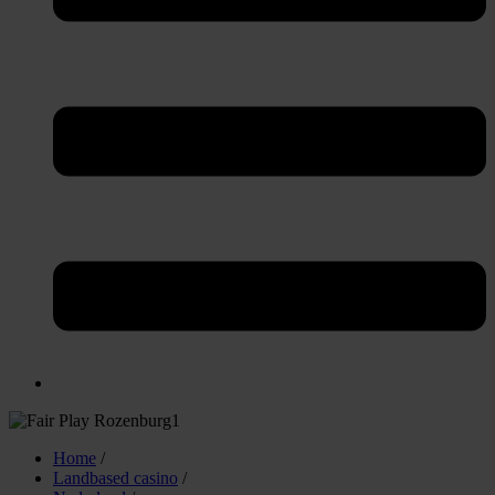
Home
/
Landbased casino
/