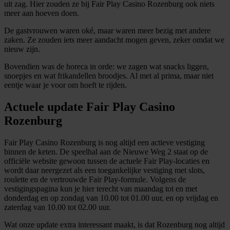
uit zag. Hier zouden ze bij Fair Play Casino Rozenburg ook niets
informatie over uw gebruik van onze site met onze
meer aan hoeven doen.
partners voor social media, adverteren en analyse. Deze
De gastvrouwen waren oké, maar waren meer bezig met andere
partners kunnen deze gegevens combineren met andere
zaken. Ze zouden iets meer aandacht mogen geven, zeker omdat we
informatie die u aan ze heeft verstrekt of die ze hebben
nieuw zijn.
verzameld op basis van uw gebruik van hun services.
Bovendien was de horeca in orde: we zagen wat snacks liggen,
snoepjes en wat frikandellen broodjes. Al met al prima, maar niet
eentje waar je voor om hoeft te rijden.
Actuele update Fair Play Casino
Rozenburg
Fair Play Casino Rozenburg is nog altijd een actieve vestiging
binnen de keten. De speelhal aan de Nieuwe Weg 2 staat op de
officiële website gewoon tussen de actuele Fair Play-locaties en
wordt daar neergezet als een toegankelijke vestiging met slots,
roulette en de vertrouwde Fair Play-formule. Volgens de
vestigingspagina kun je hier terecht van maandag tot en met
donderdag en op zondag van 10.00 tot 01.00 uur, en op vrijdag en
zaterdag van 10.00 tot 02.00 uur.
Wat onze update extra interessant maakt, is dat Rozenburg nog altijd