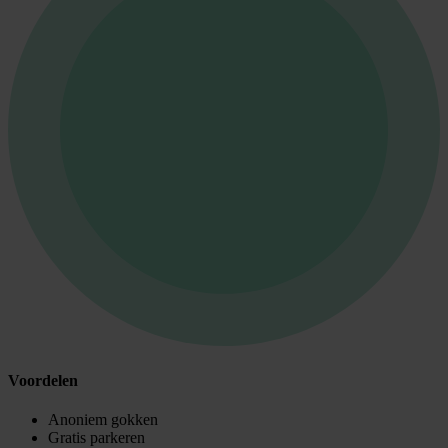
Voordelen
Anoniem gokken
Gratis parkeren