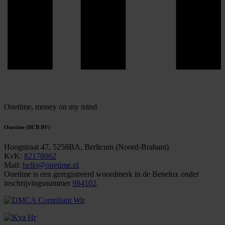
Onetime,
money on my mind
Onetime (BCB BV)
Hoogstraat 47, 5258BA, Berlicum (Noord-Brabant)
KvK:
82178062
Mail:
hello@onetime.nl
Onetime is een geregistreerd woordmerk in de Benelux onder
inschrijvingsnummer
984102
.