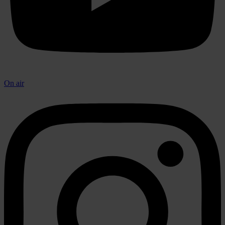
On air