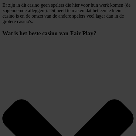
Er zijn in dit casino geen spelers die hier voor hun werk komen (de
zogenoemde afleggers). Dit heeft te maken dat het een te klein
casino is en de omzet van de andere spelers veel lager dan in de
grotere casino's.
Wat is het beste casino van Fair Play?