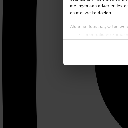
metingen aan advertenties en
en met welke doelen.
Als u het toestaat, willen we
Informatie verzamelen
Uw apparaat identific
Lees meer over hoe uw perso
toestemming op elk moment wi
We gebruiken cookies om cont
websiteverkeer te analyseren
media, adverteren en analys
verstrekt of die ze hebben v