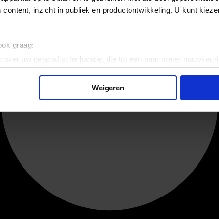
 content, inzicht in publiek en productontwikkeling. U kunt kiez
 ook graag:
 over uw geografische locatie, die tot een paar meter nauwkeuri
eren door het actief te scannen op specifieke eigenschappen (fing
onlijke gegevens worden verwerkt en stel uw voorkeuren in he
Weigeren
jzigen of intrekken in de Cookieverklaring.
ent en advertenties te personaliseren, om functies voor social
. Ook delen we informatie over uw gebruik van onze site met on
e. Deze partners kunnen deze gegevens combineren met andere i
erzameld op basis van uw gebruik van hun services.