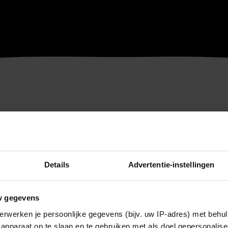
Details
Advertentie-instellingen
w gegevens
erwerken je persoonlijke gegevens (bijv. uw IP-adres) met behul
apparaat op te slaan en te gebruiken met als doel gepersonalise