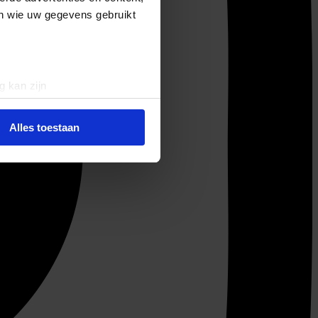
en wie uw gegevens gebruikt
g kan zijn
erprinting)
t
detailgedeelte
in. U kunt uw
Alles toestaan
 media te bieden en om ons
ze partners voor social
nformatie die u aan ze heeft