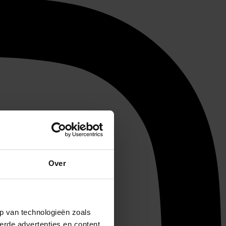
Over
p van technologieën zoals
erde advertenties en content,