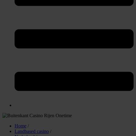
Home
/
Landbased casino
/