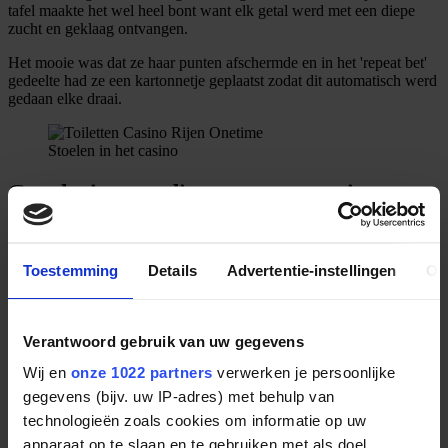
tafel maakte het wel heel bont want elk getal werd met een diepe
zucht en geklaag ontvangen.
Het mooie was dat ze haar punten afschermde en in het 'repeat bet'
gedeelte had ze een kartonnetje geplaatst zodat dit automatisch werd
gedaan elke draai.
Stoelen in het casino
Conclusie over dit automaten casino
Qua sfeer en gezelligheid houdt het niet over in dit kleine casino op
het moment dat ik aanwezig was. De gastvrouwen en service van
Toestemming
Details
Advertentie-instellingen
Ov
het casino was prima. Maar blijft wel iets achter bij de grotere
casino’s die ik bezocht heb.
Het aanbod is niet enorm uitgebreid maar voldoet voor de grootte
Verantwoord gebruik van uw gegevens
van dit casino, ook hier zie je dat de roulette-automaten de favoriet
zijn. Overige faciliteiten en parkeren zijn prima in orde voor dit
Wij en
onze 1022 partners
verwerken je persoonlijke
casino. Promoties heb ik niet gezien in het casino, maar zojuist zie ik
op de website toch verschillende promoties, waaronder zelfs een
gegevens (bijv. uw IP-adres) met behulp van
barbecue.
technologieën zoals cookies om informatie op uw
apparaat op te slaan en te gebruiken met als doel
We kijken er naar uit om binnenkort ook de andere casino's van