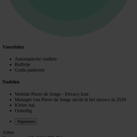
Voordelen
Automatische roullete
Buffetje
Gratis parkeren
Nadelen
Website Pierre de Jonge - Privacy fout
Manager van Pierre de Jonge slecht in het nieuws in 2020
Kleine hal
Oubollig
Algemeen
Adres