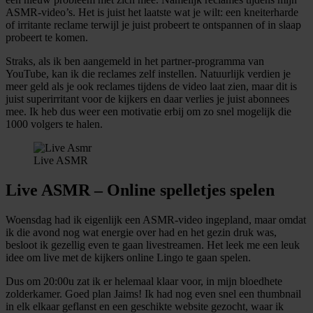
ASMR-video’s. Het is juist het laatste wat je wilt: een kneiterharde
of irritante reclame terwijl je juist probeert te ontspannen of in slaap
probeert te komen.
Straks, als ik ben aangemeld in het partner-programma van
YouTube, kan ik die reclames zelf instellen. Natuurlijk verdien je
meer geld als je ook reclames tijdens de video laat zien, maar dit is
juist superirritant voor de kijkers en daar verlies je juist abonnees
mee. Ik heb dus weer een motivatie erbij om zo snel mogelijk die
1000 volgers te halen.
Live ASMR
Live ASMR – Online spelletjes spelen
Woensdag had ik eigenlijk een ASMR-video ingepland, maar omdat
ik die avond nog wat energie over had en het gezin druk was,
besloot ik gezellig even te gaan livestreamen. Het leek me een leuk
idee om live met de kijkers online Lingo te gaan spelen.
Dus om 20:00u zat ik er helemaal klaar voor, in mijn bloedhete
zolderkamer. Goed plan Jaims! Ik had nog even snel een thumbnail
in elk elkaar geflanst en een geschikte website gezocht, waar ik