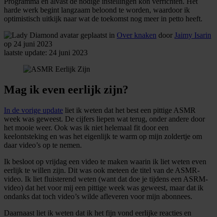
Programma en alvast de nodige instellingen kon verrichten. Het
harde werk begint langzaam beloond te worden, waardoor ik
optimistisch uitkijk naar wat de toekomst nog meer in petto heeft.
geplaatst in
Over knaken
door
Jaimy Isarin
op 24 juni 2023
laatste update: 24 juni 2023
Mag ik even eerlijk zijn?
In de vorige update
liet ik weten dat het best een pittige ASMR
week was geweest. De cijfers liepen wat terug, onder andere door
het mooie weer. Ook was ik niet helemaal fit door een
keelontsteking en was het eigenlijk te warm op mijn zoldertje om
daar video’s op te nemen.
Ik besloot op vrijdag een video te maken waarin ik liet weten even
eerlijk te willen zijn. Dit was ook meteen de titel van de ASMR-
video. Ik liet fluisterend weten (want dat doe je tijdens een ASRM-
video) dat het voor mij een pittige week was geweest, maar dat ik
ondanks dat toch video’s wilde afleveren voor mijn abonnees.
Daarnaast liet ik weten dat ik het fijn vond eerlijke reacties en