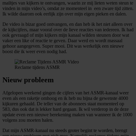
mailtjes van kijkers te ontvangen, waarin ze mij lieten weten steun te
vinden in mijn video’s, omdat ze momenteel in een zware tijd zitten.
Ik wilde daarom ook eerlijk zijn over mijn eigen pieken en dalen.
De video is bizar goed ontvangen, en dan heb ik het niet alleen over
de kijkcijfers, maar vooral over de lieve reacties van iedereen. Ik had
ook gevraagd of mijn kijkers mijn kanaal wilden steunen door wat
vaker een like of reactie te geven. Daar werd en wordt massaal
gehoor aangegeven. Super mooi. Dit was werkelijk een nieuwe
boost die ik weer even nodig had.
Reclame tijdens ASMR
Nieuw probleem
Afgelopen weekend gingen de cijfers van het ASMR-kanaal weer
even als een raketje omhoog en ik heb nu bijna de gewenste 4000
kijkuren gehaald. De teller van de abonnees staat momenteel op
583, dus ook dat is lekker hard gegaan. Ik wil verderop in de deze
update even een nieuwe berekening maken van wanneer ik de 1000
volgens zou moeten halen.
Dat mijn ASMR-kanaal nu steeds groter begint te worden, brengt
een nieuw probleem met zich mee. Namelijk reclames tijdens mijn