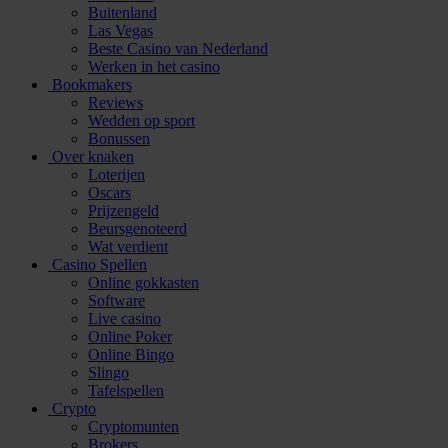
Buitenland
Las Vegas
Beste Casino van Nederland
Werken in het casino
Bookmakers
Reviews
Wedden op sport
Bonussen
Over knaken
Loterijen
Oscars
Prijzengeld
Beursgenoteerd
Wat verdient
Casino Spellen
Online gokkasten
Software
Live casino
Online Poker
Online Bingo
Slingo
Tafelspellen
Crypto
Cryptomunten
Brokers