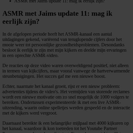
ASMR met Jaims update 11: mag ik eerlijk zijn?
ASMR met Jaims update 11: mag ik
eerlijk zijn?
In de afgelopen periode heeft het ASMR-kanaal een aantal
uitdagingen gekend, variërend van teruglopende cijfers door het
mooie weer tot persoonlijke gezondheidsproblemen. Desondanks
besloot ik eerlijk te zijn met mijn kijkers en deelde mijn ervaringen
in een oprechte ASMR-video.
De reacties op deze video waren overweldigend positief, niet alleen
in termen van kijkcijfers, maar vooral vanwege de hartverwarmende
steunbetuigingen. Het succes gaf me een nieuwe boost.
Echter, naarmate het kanaal groeit, rijst er een nieuw probleem:
advertenties tijdens de video's. Het vermijden van storende reclames
wordt een nieuwe motivatie om zo snel mogelijk de 1000 volgers te
bereiken. Ondertussen experimenteerde ik met een live ASMR-
uitzending, waarin online spelletjes werden gespeeld en de interactie
met de kijkers werd vergroot.
Daarnaast bereikte ik een belangrijke mijlpaal met 4000 kijkuren op
het kanaal, waardoor ik kon toetreden tot het Youtube Partner