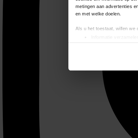
metingen aan advertenties en
en met welke doelen.
Als u het toestaat, willen we
Informatie verzamelen
Uw apparaat identific
Lees meer over hoe uw perso
toestemming op elk moment wi
We gebruiken cookies om cont
websiteverkeer te analyseren
media, adverteren en analys
verstrekt of die ze hebben v