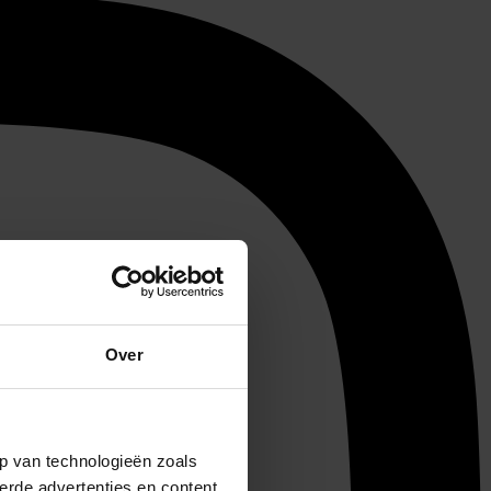
Over
p van technologieën zoals
erde advertenties en content,