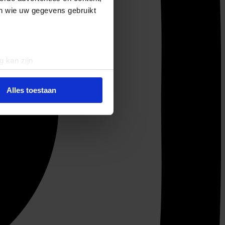
en wie uw gegevens gebruikt
g kan zijn
erprinting)
t
detailgedeelte
in. U kunt uw
Alles toestaan
 media te bieden en om ons
ze partners voor social
nformatie die u aan ze heeft