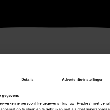
Details
Advertentie-instellingen
w gegevens
erwerken je persoonlijke gegevens (bijv. uw IP-adres) met behul
apparaat op te slaan en te gebruiken met als doel gepersonalise