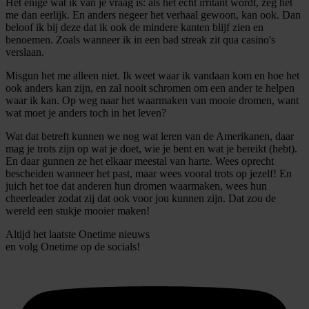
Het enige wat ik van je vraag is: als het echt irritant wordt, zeg het
personaliseren, om functies voor social media te bieden
me dan eerlijk. En anders negeer het verhaal gewoon, kan ook. Dan
beloof ik bij deze dat ik ook de mindere kanten blijf zien en
en om ons websiteverkeer te analyseren. Ook delen we
benoemen. Zoals wanneer ik in een bad streak zit qua casino's
informatie over uw gebruik van onze site met onze
verslaan.
partners voor social media, adverteren en analyse. Deze
Misgun het me alleen niet. Ik weet waar ik vandaan kom en hoe het
partners kunnen deze gegevens combineren met andere
ook anders kan zijn, en zal nooit schromen om een ander te helpen
informatie die u aan ze heeft verstrekt of die ze hebben
waar ik kan. Op weg naar het waarmaken van mooie dromen, want
wat moet je anders toch in het leven?
verzameld op basis van uw gebruik van hun services.
Wat dat betreft kunnen we nog wat leren van de Amerikanen, daar
mag je trots zijn op wat je doet, wie je bent en wat je bereikt (hebt).
En daar gunnen ze het elkaar meestal van harte. Wees oprecht
bescheiden wanneer het past, maar wees vooral trots op jezelf! En
juich het toe dat anderen hun dromen waarmaken, wees hun
cheerleader zodat zij dat ook voor jou kunnen zijn. Dat zou de
wereld een stukje mooier maken!
Altijd het laatste Onetime nieuws
en volg
Onetime
op de socials!