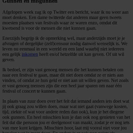
Gunnen en misgunnen
Afgelopen week zag ik op Twitter een bericht, waar ik nu weer aan
moet denken. Een dame twitterde dat anderen maar geen tweets
moesten plaatsen van festivals waar ze waren enzo, omdat dit
kwetsend is voor de mensen die niet kunnen gaan.
Enerzijds begrijp ik de opmerking wel, maar anderzijds moet je je
afvragen of dergelijke (zelf)censuur nodig danwel wenselijk is. We
leven nu eenmaal in een wereld en een land waarbij niet iedereen
een gelijk
inkomen
heeft en/of hetzelfde uit kan geven. Of uit wil
geven.
Ik bedoel, er zijn vast genoeg mensen die het kunnen betalen om
naar een festival te gaan, maar dit niet doen omdat ze er niets aan
vinden, of omdat ze hun geld er niet aan uit willen geven. Net zoals
er vast genoeg mensen zijn die een heel jaar sparen om naar één
festival of concert te kunnen gaan.
In plaats van zuur doen over het feit dat iemand anders iets doet wat
jij ook graag zou willen doen, maar wat niet gaat (vanwege kosten,
tijd, ziekte of wat voor andere reden dan ook), kun je het diegene
ook gunnen. En heel misschien kun je dan ook nog genieten van het
feit dat die persoon jou er deelgenoot van maakt, zodat je er nog iets
van mee kunt krijgen. Misschien hoor, laat mij vooral niet voor jou