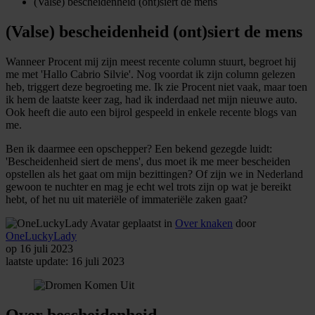
(Valse) bescheidenheid (ont)siert de mens
(Valse) bescheidenheid (ont)siert de mens
Wanneer Procent mij zijn meest recente column stuurt, begroet hij
me met 'Hallo Cabrio Silvie'. Nog voordat ik zijn column gelezen
heb, triggert deze begroeting me. Ik zie Procent niet vaak, maar toen
ik hem de laatste keer zag, had ik inderdaad net mijn nieuwe auto.
Ook heeft die auto een bijrol gespeeld in enkele recente blogs van
me.
Ben ik daarmee een opschepper? Een bekend gezegde luidt:
'Bescheidenheid siert de mens', dus moet ik me meer bescheiden
opstellen als het gaat om mijn bezittingen? Of zijn we in Nederland
gewoon te nuchter en mag je echt wel trots zijn op wat je bereikt
hebt, of het nu uit materiële of immateriële zaken gaat?
geplaatst in
Over knaken
door
OneLuckyLady
op 16 juli 2023
laatste update: 16 juli 2023
Over bescheidenheid