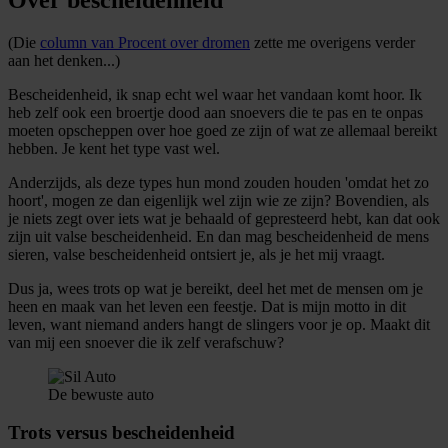
(Die
column van Procent over dromen
zette me overigens verder
aan het denken...)
Bescheidenheid, ik snap echt wel waar het vandaan komt hoor. Ik
heb zelf ook een broertje dood aan snoevers die te pas en te onpas
moeten opscheppen over hoe goed ze zijn of wat ze allemaal bereikt
hebben. Je kent het type vast wel.
Anderzijds, als deze types hun mond zouden houden 'omdat het zo
hoort', mogen ze dan eigenlijk wel zijn wie ze zijn? Bovendien, als
je niets zegt over iets wat je behaald of gepresteerd hebt, kan dat ook
zijn uit valse bescheidenheid. En dan mag bescheidenheid de mens
sieren, valse bescheidenheid ontsiert je, als je het mij vraagt.
Dus ja, wees trots op wat je bereikt, deel het met de mensen om je
heen en maak van het leven een feestje. Dat is mijn motto in dit
leven, want niemand anders hangt de slingers voor je op. Maakt dit
van mij een snoever die ik zelf verafschuw?
De bewuste auto
Trots versus bescheidenheid