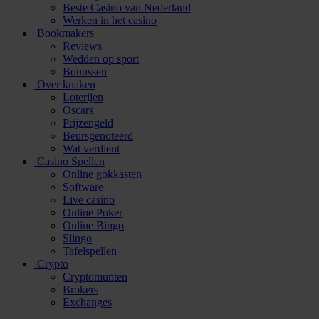
Beste Casino van Nederland
Werken in het casino
Bookmakers
Reviews
Wedden op sport
Bonussen
Over knaken
Loterijen
Oscars
Prijzengeld
Beursgenoteerd
Wat verdient
Casino Spellen
Online gokkasten
Software
Live casino
Online Poker
Online Bingo
Slingo
Tafelspellen
Crypto
Cryptomunten
Brokers
Exchanges