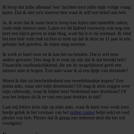
Ik hoop dat jullie allemaal 'nee' dachten toen jullie mijn vorige vraag
lazen. Dat ik niet zo'n snoever ben waar ik zelf een hekel aan heb.
Ja, ik weet dat ik soms best te koop kan lopen met materiële zaken,
zoals mijn nieuwe auto. Laten we dit lijdend voorwerp ook nog een
keer een bijrol geven in mijn blog, want hij is er nu eenmaal. Ik vind
het een hele vette bak en ben er trots op dat ik deze na 11 jaar in een
gebakje heb gereden, de mijne mag noemen.
Ik werk er hard voor en ik kan het nu betalen. Dat is wel eens
anders geweest. Dus mag ik er trots op zijn dat ik dat bereikt heb?
Financiële onafhankelijkheid, die me de mogelijkheid geeft een
nieuwe auto te kopen. Een auto waar ik al een tijdje van droomde?
Moest ik dan uit bescheidenheid een tweedehandsje kopen? Een
prima auto, maar niet mijn droomauto? Of mag ik niets zeggen over
mijn cabriootje, waar ik lekker heel Nederland mee doorkruis? Of
zou het helpen als ik er vast een paar deukjes in rijd?
Laat mij lekker trots zijn op mijn auto, waar ik hard voor werk (een
beetje geluk in het verslaan van het
online casino
helpt ook) en veel
plezier van heb. Plezier dat ik graag met iedereen deel die het wil
overigens!