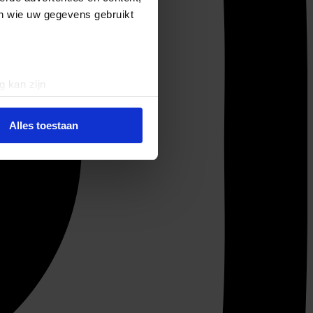
en wie uw gegevens gebruikt
g kan zijn
erprinting)
t
detailgedeelte
in. U kunt uw
Alles toestaan
 media te bieden en om ons
ze partners voor social
nformatie die u aan ze heeft