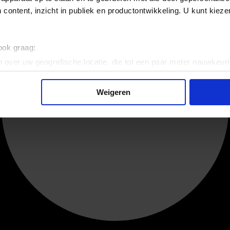
 content, inzicht in publiek en productontwikkeling. U kunt kiez
 ook graag:
 over uw geografische locatie, die tot een paar meter nauwkeuri
eren door het actief te scannen op specifieke eigenschappen (fing
onlijke gegevens worden verwerkt en stel uw voorkeuren in he
Weigeren
jzigen of intrekken in de Cookieverklaring.
ent en advertenties te personaliseren, om functies voor social
. Ook delen we informatie over uw gebruik van onze site met on
e. Deze partners kunnen deze gegevens combineren met andere i
erzameld op basis van uw gebruik van hun services.