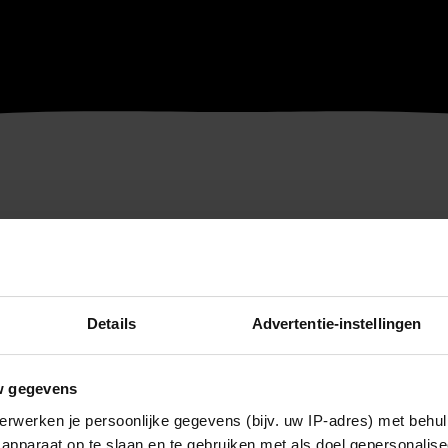
Details
Advertentie-instellingen
w gegevens
erwerken je persoonlijke gegevens (bijv. uw IP-adres) met behul
apparaat op te slaan en te gebruiken met als doel gepersonalise