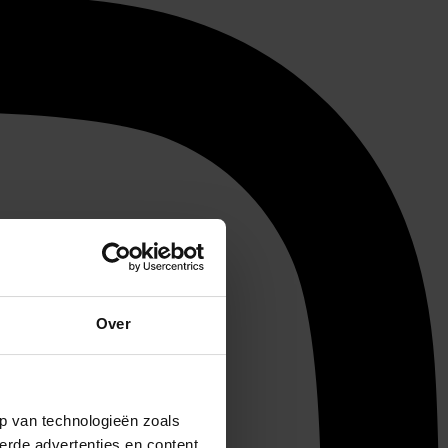
Over
p van technologieën zoals
erde advertenties en content,