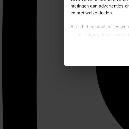
metingen aan advertenties en
en met welke doelen.
Als u het toestaat, willen we
Informatie verzamelen
Uw apparaat identific
Lees meer over hoe uw perso
toestemming op elk moment wi
We gebruiken cookies om cont
websiteverkeer te analyseren
media, adverteren en analys
verstrekt of die ze hebben v