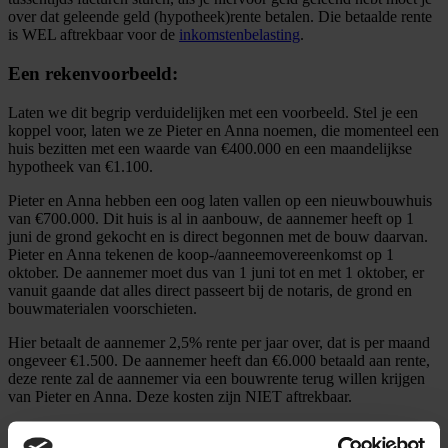
over dat geleende geld (hypotheek)rente betalen. Die betaalde rente
is WEL aftrekbaar voor de
inkomstenbelasting
.
Een rekenvoorbeeld:
Laten we dit begrip verduidelijken met een voorbeeld. Stel je een
koppel voor, laten we ze Pieter en Anna noemen, die momenteel een
huis bezitten met een waarde van €400.000 en een maandelijkse
hypotheek van €1.100.
Pieter en Anna hebben een oog laten vallen op een nieuwbouwhuis
van €700.000. Dit huis is al in aanbouw, de aannemer heeft op 1
juni de grond gekocht en is direct begonnen met de bouw daarvan.
Pieter en Anna tekenen de koop-/aanneemovereenkomst op 1
oktober. De aannemer moet dus van 1 juni tot en met 1 oktober, er
vanuit gaande dat alles direct passeert bij de notaris, de grond en
bouwmaterialen voorschieten.
Hier betaalt de aannemer 2,5% rente per jaar over, dat is per maand
ongeveer €1.500. De aannemer heeft dan €6.000 betaald aan rente,
deze rente zal de aannemer via een bouwrente terug willen krijgen
van Pieter en Anna. Deze kosten zijn NIET aftrekbaar.
Zodra ze op 1 oktober een hogere
hypotheek
hebben, waarmee ze