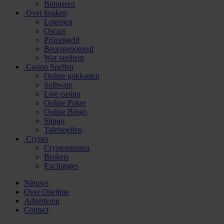
Bonussen
Over knaken
Loterijen
Oscars
Prijzengeld
Beursgenoteerd
Wat verdient
Casino Spellen
Online gokkasten
Software
Live casino
Online Poker
Online Bingo
Slingo
Tafelspellen
Crypto
Cryptomunten
Brokers
Exchanges
Nieuws
Over Onetime
Adverteren
Contact