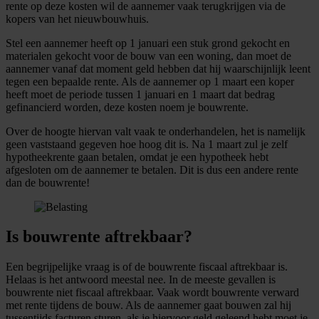
rente op deze kosten wil de aannemer vaak terugkrijgen via de
kopers van het nieuwbouwhuis.
Stel een aannemer heeft op 1 januari een stuk grond gekocht en
materialen gekocht voor de bouw van een woning, dan moet de
aannemer vanaf dat moment geld hebben dat hij waarschijnlijk leent
tegen een bepaalde rente. Als de aannemer op 1 maart een koper
heeft moet de periode tussen 1 januari en 1 maart dat bedrag
gefinancierd worden, deze kosten noem je bouwrente.
Over de hoogte hiervan valt vaak te onderhandelen, het is namelijk
geen vaststaand gegeven hoe hoog dit is. Na 1 maart zul je zelf
hypotheekrente gaan betalen, omdat je een hypotheek hebt
afgesloten om de aannemer te betalen. Dit is dus een andere rente
dan de bouwrente!
Is bouwrente aftrekbaar?
Een begrijpelijke vraag is of de bouwrente fiscaal aftrekbaar is.
Helaas is het antwoord meestal nee. In de meeste gevallen is
bouwrente niet fiscaal aftrekbaar. Vaak wordt bouwrente verward
met rente tijdens de bouw. Als de aannemer gaat bouwen zal hij
tussentijds facturen sturen, als je hiervoor geld geleend hebt moet je