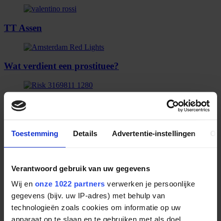
TT Assen
Wat verdient een prostituee?
Wat verdient een hedgefund manager?
Toestemming
Details
Advertentie-instellingen
Ov
Verantwoord gebruik van uw gegevens
Wat verdient een boer?
Wij en
onze 1022 partners
verwerken je persoonlijke
gegevens (bijv. uw IP-adres) met behulp van
Wat verdient iemand in de bijstand?
technologieën zoals cookies om informatie op uw
apparaat op te slaan en te gebruiken met als doel