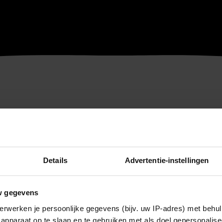
Details
Advertentie-instellingen
w gegevens
erwerken je persoonlijke gegevens (bijv. uw IP-adres) met behul
apparaat op te slaan en te gebruiken met als doel gepersonalise