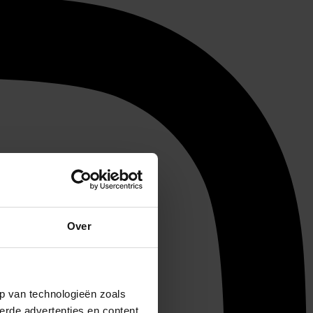
Over
p van technologieën zoals
erde advertenties en content,