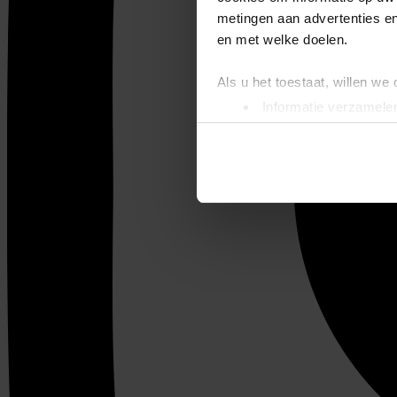
metingen aan advertenties en
en met welke doelen.
Als u het toestaat, willen we
Informatie verzamelen
Uw apparaat identific
Lees meer over hoe uw perso
toestemming op elk moment wi
We gebruiken cookies om cont
websiteverkeer te analyseren
media, adverteren en analys
verstrekt of die ze hebben v