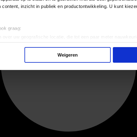
 content, inzicht in publiek en productontwikkeling. U kunt kiez
 ook graag:
 over uw geografische locatie, die tot een paar meter nauwkeuri
eren door het actief te scannen op specifieke eigenschappen (fing
onlijke gegevens worden verwerkt en stel uw voorkeuren in he
Weigeren
jzigen of intrekken in de Cookieverklaring.
ent en advertenties te personaliseren, om functies voor social
. Ook delen we informatie over uw gebruik van onze site met on
e. Deze partners kunnen deze gegevens combineren met andere i
erzameld op basis van uw gebruik van hun services.