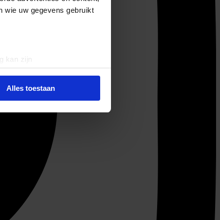
en wie uw gegevens gebruikt
g kan zijn
erprinting)
t
detailgedeelte
in. U kunt uw
Alles toestaan
 media te bieden en om ons
ze partners voor social
nformatie die u aan ze heeft