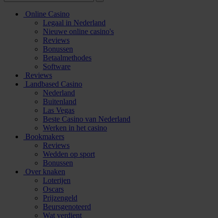
Online Casino
Legaal in Nederland
Nieuwe online casino's
Reviews
Bonussen
Betaalmethodes
Software
Reviews
Landbased Casino
Nederland
Buitenland
Las Vegas
Beste Casino van Nederland
Werken in het casino
Bookmakers
Reviews
Wedden op sport
Bonussen
Over knaken
Loterijen
Oscars
Prijzengeld
Beursgenoteerd
Wat verdient