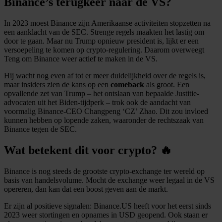
Binance’s terugkeer naar de VS?
In 2023 moest Binance zijn Amerikaanse activiteiten stopzetten na
een aanklacht van de SEC. Strenge regels maakten het lastig om
door te gaan. Maar nu Trump opnieuw president is, lijkt er een
versoepeling te komen op crypto-regulering. Daarom overweegt
Teng om Binance weer actief te maken in de VS.
Hij wacht nog even af tot er meer duidelijkheid over de regels is,
maar insiders zien de kans op een
comeback
als groot. Een
opvallende zet van Trump – het ontslaan van bepaalde Justitie-
advocaten uit het Biden-tijdperk – trok ook de aandacht van
voormalig Binance-CEO Changpeng ‘CZ’ Zhao. Dit zou invloed
kunnen hebben op lopende zaken, waaronder de rechtszaak van
Binance tegen de SEC.
Wat betekent dit voor crypto? 🔥
Binance is nog steeds de grootste crypto-exchange ter wereld op
basis van handelsvolume. Mocht de exchange weer legaal in de VS
opereren, dan kan dat een boost geven aan de markt.
Er zijn al positieve signalen: Binance.US heeft voor het eerst sinds
2023 weer stortingen en opnames in USD geopend. Ook staan er