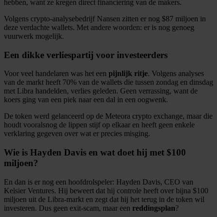
hebben, want ze kregen direct financiering van de makers.
Volgens crypto-analysebedrijf Nansen zitten er nog $87 miljoen in
deze verdachte wallets. Met andere woorden: er is nog genoeg
vuurwerk mogelijk.
Een dikke verliespartij voor investeerders
Voor veel handelaren was het een
pijnlijk ritje
. Volgens analyses
van de markt heeft 70% van de wallets die tussen zondag en dinsdag
met Libra handelden, verlies geleden. Geen verrassing, want de
koers ging van een piek naar een dal in een oogwenk.
De token werd gelanceerd op de Meteora crypto exchange, maar die
houdt vooralsnog de lippen stijf op elkaar en heeft geen enkele
verklaring gegeven over wat er precies misging.
Wie is Hayden Davis en wat doet hij met $100
miljoen?
En dan is er nog een hoofdrolspeler: Hayden Davis, CEO van
Kelsier Ventures. Hij beweert dat hij controle heeft over bijna $100
miljoen uit de Libra-markt en zegt dat hij het terug in de token wil
investeren. Dus geen exit-scam, maar een
reddingsplan
?