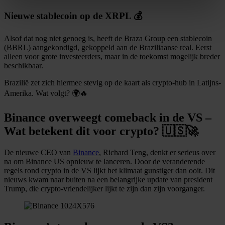
verwerkt en stel uw voorkeuren in het
detailgedeelte
in.
Nieuwe stablecoin op de XRPL 💰
U kunt uw toestemming op elk moment wijzigen of
intrekken in de Cookieverklaring.
Alsof dat nog niet genoeg is, heeft de Braza Group een stablecoin
(BBRL) aangekondigd, gekoppeld aan de Braziliaanse real. Eerst
alleen voor grote investeerders, maar in de toekomst mogelijk breder
We gebruiken cookies om content en advertenties te
beschikbaar.
personaliseren, om functies voor social media te bieden
en om ons websiteverkeer te analyseren. Ook delen we
Brazilië zet zich hiermee stevig op de kaart als crypto-hub in Latijns-
informatie over uw gebruik van onze site met onze
Amerika. Wat volgt? 🌍🔥
partners voor social media, adverteren en analyse. Deze
Binance overweegt comeback in de VS –
partners kunnen deze gegevens combineren met andere
Wat betekent dit voor crypto? 🇺🇸🚀
informatie die u aan ze heeft verstrekt of die ze hebben
verzameld op basis van uw gebruik van hun services.
De nieuwe CEO van
Binance
, Richard Teng, denkt er serieus over
na om Binance US opnieuw te lanceren. Door de veranderende
regels rond crypto in de VS lijkt het klimaat gunstiger dan ooit. Dit
nieuws kwam naar buiten na een belangrijke update van president
Trump, die crypto-vriendelijker lijkt te zijn dan zijn voorganger.