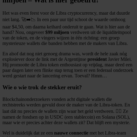
Het was even feest voor de Libra cryptocurrency, maar dat duurde
niet lang. 🚀➡️📉 In een paar uur tijd schoot de waarde omhoog
naar $4,50, om daarna keihard onderuit te gaan. Wat is hier aan de
hand? Nou, ongeveer
$99 miljoen
verdween uit de liquiditeitspool
van de token, en de vingers wijzen in één richting: een groep
mysterieuze wallets die banden hebben met de makers van Libra.
En alsof dat nog niet genoeg drama was, wordt de hele zaak nóg
explosiever door de link met de Argentijnse
president
Javier Milei.
Hij promootte de Libra token enthousiast op vrijdag, maar deed een
paar dagen later een flinke stap terug toen er een federaal onderzoek
werd gestart naar de lancering ervan. Toeval? Hmm…
Wie o wie trok de stekker eruit?
Blockchainonderzoekers vonden acht digitale wallets die
rechtstreeks werden gevuld door de maker van de Libra-token. En
laat dát nu precies de wallets zijn waar het geld verdween. 🕵️‍♂️ Ze
namen de fondsen op in USDC (een stablecoin) en Solana (SOL),
maar wie er precies achter deze wallets zit? Dat blijft een mysterie.
Wel is duidelijk dat ze een
nauwe connectie
met het Libra-team