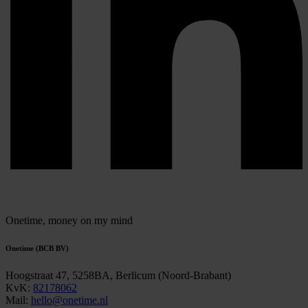
Onetime,
money on my mind
Onetime (BCB BV)
Hoogstraat 47, 5258BA, Berlicum (Noord-Brabant)
KvK:
82178062
Mail:
hello@onetime.nl