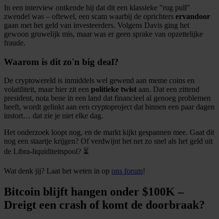
In een interview ontkende hij dat dit een klassieke "rug pull"
zwendel was – oftewel, een scam waarbij de oprichters
ervandoor
gaan met het geld van investeerders. Volgens Davis ging het
gewoon gruwelijk mis, maar was er geen sprake van opzettelijke
fraude.
Waarom is dit zo'n big deal?
De cryptowereld is inmiddels wel gewend aan meme coins en
volatiliteit, maar hier zit een
politieke twist
aan. Dat een zittend
president, nota bene in een land dat financieel al genoeg problemen
heeft, wordt gelinkt aan een cryptoproject dat binnen een paar dagen
instort… dat zie je niet elke dag.
Het onderzoek loopt nog, en de markt kijkt gespannen mee. Gaat dit
nog een staartje krijgen? Of verdwijnt het net zo snel als het geld uit
de Libra-liquiditeitspool? ⏳
Wat denk jij? Laat het weten in op
ons forum
!
Bitcoin blijft hangen onder $100K –
Dreigt een crash of komt de doorbraak?