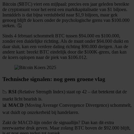
Bitcoin ($BTC) viert een mijlpaal: precies een jaar geleden bereikte
de cryptomunt voor het eerst een marktkapitalisatie van $1 biljoen.
Inmiddels is dat bijna verdubbeld naar $1,9 biljoen, maar gek
genoeg blijft de koers onder de psychologische grens van $100.000
steken. 🤔
Sinds 4 februari schommelt BTC tussen $94.000 en $100.000,
zonder een duidelijke richting. Als de munt onder $94.000 duikt en
daar sluit, kan een verdere daling richting $90.000 dreigen. Aan de
andere kant: breekt BTC eindelijk door die $100K-grens, dan kan
de koers oplopen naar de piek van $106.012.
Technische signalen: nog geen groene vlag
📉
RSI
(Relative Strength Index) staat op 42 – dat betekent dat de
markt licht bearish is.
📊
MACD
(Moving Average Convergence Divergence) schommelt,
wat duidt op onzekerheid bij handelaren.
Zakt de MACD-lijn onder de signaallijn? Dan kan dit extra
neerwaartse druk geven. Maar zolang BTC boven de $92.000 blijft,
is er nog geen reden tot paniek.