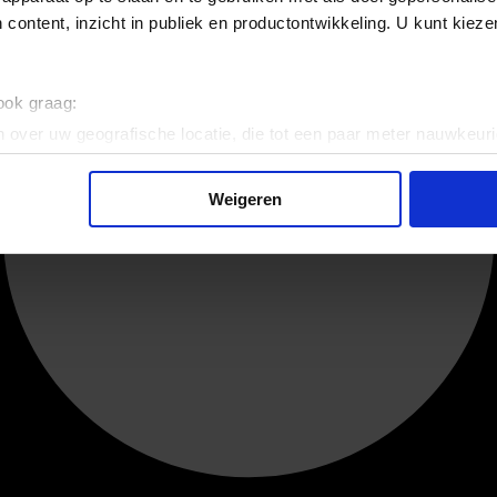
 content, inzicht in publiek en productontwikkeling. U kunt kiez
 ook graag:
 over uw geografische locatie, die tot een paar meter nauwkeuri
eren door het actief te scannen op specifieke eigenschappen (fing
onlijke gegevens worden verwerkt en stel uw voorkeuren in he
Weigeren
jzigen of intrekken in de Cookieverklaring.
ent en advertenties te personaliseren, om functies voor social
. Ook delen we informatie over uw gebruik van onze site met on
e. Deze partners kunnen deze gegevens combineren met andere i
erzameld op basis van uw gebruik van hun services.