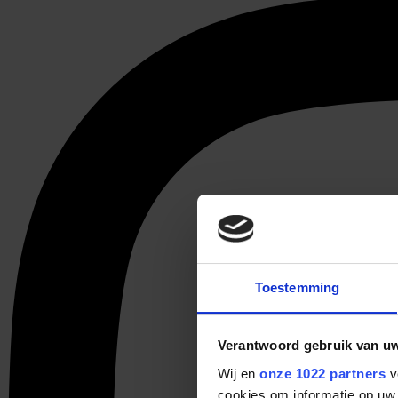
Toestemming
Verantwoord gebruik van u
Wij en
onze 1022 partners
v
cookies om informatie op uw 