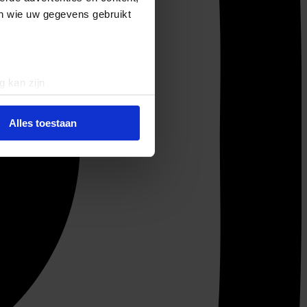
en wie uw gegevens gebruikt
g kan zijn
erprinting)
t
detailgedeelte
in. U kunt uw
Alles toestaan
 media te bieden en om ons
ze partners voor social
nformatie die u aan ze heeft