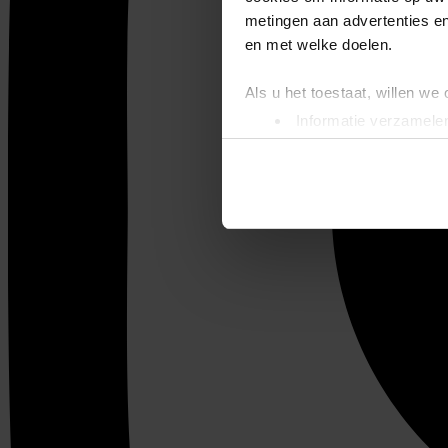
metingen aan advertenties en
en met welke doelen.
Als u het toestaat, willen we
Informatie verzamelen
Uw apparaat identific
Lees meer over hoe uw perso
toestemming op elk moment wi
We gebruiken cookies om cont
websiteverkeer te analyseren
media, adverteren en analys
verstrekt of die ze hebben v