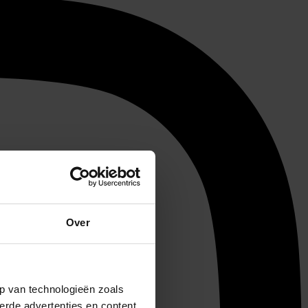
Over
p van technologieën zoals
erde advertenties en content,