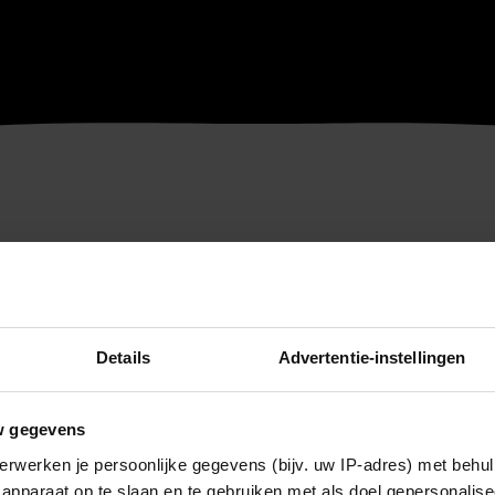
Details
Advertentie-instellingen
w gegevens
erwerken je persoonlijke gegevens (bijv. uw IP-adres) met behul
apparaat op te slaan en te gebruiken met als doel gepersonalise