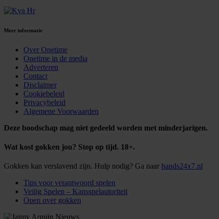
Meer informatie
Over Onetime
Onetime in de media
Adverteren
Contact
Disclaimer
Cookiebeleid
Privacybeleid
Algemene Voorwaarden
Deze boodschap mag niet gedeeld worden met minderjarigen.
Wat kost gokken jou? Stop op tijd. 18+.
Gokken kan verslavend zijn. Hulp nodig? Ga naar
hands24x7.nl
Tips voor verantwoord spelen
Veilig Spelen – Kansspelautoriteit
Open over gokken