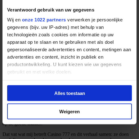
Trage uitbetalingen zijn een doorn in het oog van menig speler.
Waarom moet het dagen duren voordat het geld op je rekening staat
Verantwoord gebruik van uw gegevens
nadat je op die uitbetaalknop hebt gedrukt? Dat was bij Casino 777
ook langere tijd het geval. Twee dagen wachten was geen
Wij en
onze 1022 partners
verwerken je persoonlijke
uitzondering.
gegevens (bijv. uw IP-adres) met behulp van
technologieën zoals cookies om informatie op uw
Maar… daar is inmiddels ook verandering in gekomen. Sinds kort
betaalt Casino 777 ook vrijwel direct uit, en dat is een flinke
apparaat op te slaan en te gebruiken met als doel
vooruitgang. En misschien heb ik het gemist, maar volgens mij heeft
gepersonaliseerde advertenties en content, metingen aan
het casino dit niet aan de grote klok gehangen, zoals de
advertenties en content, inzicht in publiek en
concurrenten meestal wel doen.
productontwikkeling. U kunt kiezen wie uw gegevens
Dat is vooral bijzonder lullig als het dan niet meteen goed blijkt te
gebruikt en met welke doelen.
werken, of wanneer de uitbetalingen alsnog handmatig moeten
worden goedgekeurd en die afdeling niet in het weekend blijkt te
werken… Niets van dat alles, bij Casino 777 ontdekten we bij
Als u het toestaat, willen we ook graag:
toeval ineens dat ze voortaan snel uitbetaalden en dan is het een
Alles toestaan
Informatie verzamelen over uw geografische
aangename verrassing.
locatie, die tot een paar meter nauwkeurig kan zijn
Wel krijgen we overigens regelmatig mails met promoties van
Uw apparaat identificeren door het actief te
Weigeren
Casino 777. Daar worden we ook wel blij van, want zo mis je
scannen op specifieke eigenschappen (fingerprinting)
minder makkelijk een actie. Kortom, hier zijn ze lekker aanwezig,
op de goede manier!
Lees meer over hoe uw persoonlijke gegevens worden
verwerkt en stel uw voorkeuren in het
detailgedeelte
in.
Dat vat wat mij betreft Casino 777 en dit verhaal samen: ze doen