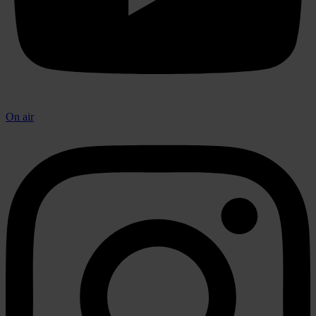
On air