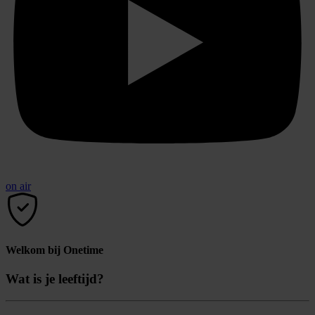
on air
Welkom bij Onetime
Wat is je leeftijd?