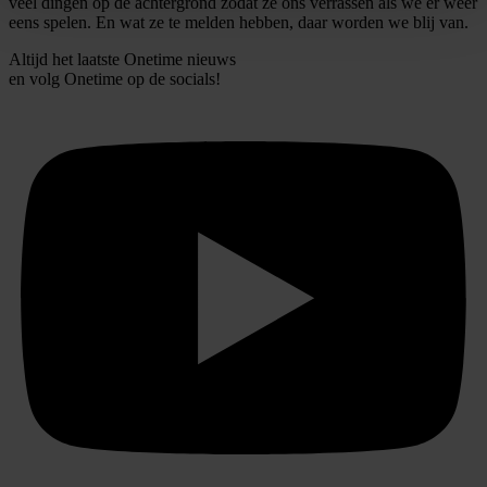
veel dingen op de achtergrond zodat ze ons verrassen als we er weer
U kunt uw toestemming op elk moment wijzigen of
eens spelen. En wat ze te melden hebben, daar worden we blij van.
intrekken in de Cookieverklaring.
Altijd het laatste Onetime nieuws
en volg
Onetime
op de socials!
We gebruiken cookies om content en advertenties te
personaliseren, om functies voor social media te bieden
en om ons websiteverkeer te analyseren. Ook delen we
informatie over uw gebruik van onze site met onze
partners voor social media, adverteren en analyse. Deze
partners kunnen deze gegevens combineren met andere
informatie die u aan ze heeft verstrekt of die ze hebben
verzameld op basis van uw gebruik van hun services.