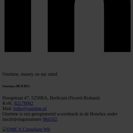
Onetime,
money on my mind
Onetime (BCB BV)
Hoogstraat 47, 5258BA, Berlicum (Noord-Brabant)
KvK:
82178062
Mail:
hello@onetime.nl
Onetime is een geregistreerd woordmerk in de Benelux onder
inschrijvingsnummer
984102
.