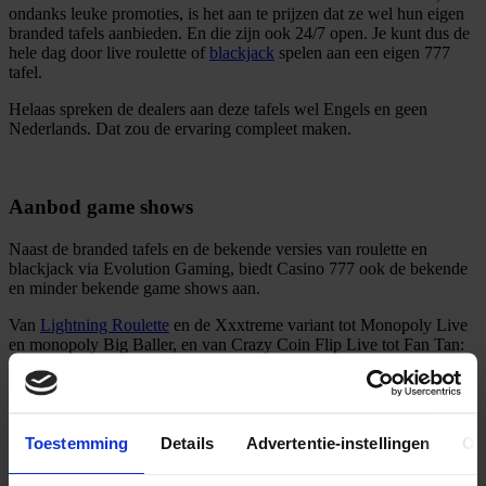
ondanks leuke promoties, is het aan te prijzen dat ze wel hun eigen
branded tafels aanbieden. En die zijn ook 24/7 open. Je kunt dus de
hele dag door live roulette of
blackjack
spelen aan een eigen 777
tafel.
Helaas spreken de dealers aan deze tafels wel Engels en geen
Nederlands. Dat zou de ervaring compleet maken.
Aanbod game shows
Naast de branded tafels en de bekende versies van roulette en
blackjack via Evolution Gaming, biedt Casino 777 ook de bekende
en minder bekende game shows aan.
Van
Lightning Roulette
en de Xxxtreme variant tot Monopoly Live
en monopoly Big Baller, en van Crazy Coin Flip Live tot Fan Tan:
alle exotische en household namen hebben een plekje gekregen. Dat
maakt vooral het live casino van Casino 777 een leuke plek voor
een ontdekkingstocht!
Toestemming
Details
Advertentie-instellingen
Ov
Snelle uitbetaling