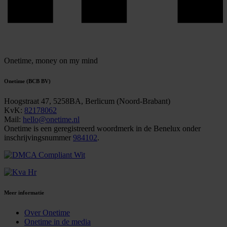
Onetime,
money on my mind
Onetime (BCB BV)
Hoogstraat 47, 5258BA, Berlicum (Noord-Brabant)
KvK:
82178062
Mail:
hello@onetime.nl
Onetime is een geregistreerd woordmerk in de Benelux onder
inschrijvingsnummer
984102
.
Meer informatie
Over Onetime
Onetime in de media