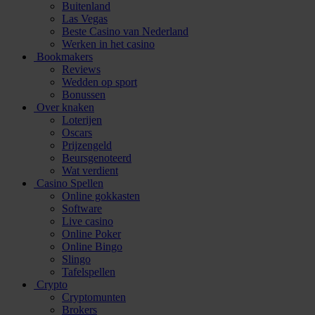
Buitenland
Las Vegas
Beste Casino van Nederland
Werken in het casino
Bookmakers
Reviews
Wedden op sport
Bonussen
Over knaken
Loterijen
Oscars
Prijzengeld
Beursgenoteerd
Wat verdient
Casino Spellen
Online gokkasten
Software
Live casino
Online Poker
Online Bingo
Slingo
Tafelspellen
Crypto
Cryptomunten
Brokers