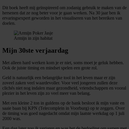
Dit boek heeft mij geïnspireerd om zodanig gebruik te maken van de
hersenen dat ze nog beter voor je gaan werken. Na 30 jaar ben ik
ervaringsexpert geworden in het visualiseren van het bereiken van
doelen.
Armijn in zijn habitat
Mijn 30ste verjaardag
Met alleen hard werken kom je er niet, soms moet je geluk hebben.
Ook de juiste timing en mindset spelen een grote rol.
Geld is natuurlijk een belangrijke tool in het leven maar er zijn
zoveel zaken veel waardevoller. Voor veel jongeren zullen deze
clichés niet nog indalen maar gezondheid, vriendschappen en vooral
plezier in het leven zijn zo veel meer van belang.
Met een kleine 2 ton in guldens op de bank besloot ik mijn vaste en
saaie baan bij KPN (Telecomplein in Voorburg) op te zeggen. Over
de timing was goed nagedacht omdat mijn laatste werkdag op 1 juli
2000 was.
Een dag later zou ik verjaren en was het de bedoeling om samen met