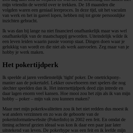
mijn vriendin de wereld over te trekken. De 18 maanden die
volgden waren een geniaal leerproces. In deze tijd, uit het vacuüm
van werk en het in gareel lopen, hebben mij tot grote persoonlijke
inzichten gebracht.
Ik was dan bij lange na niet financieel onafhankelijk maar was wel
onafhankelijk van de maatschappij geworden. Uiteindelijk wilde ik
een leven leiden waarin passie voorop staat. Dingen doen waar je
gelukkig van wordt en die niet als werk aanvoelen. Zeg maar van je
hobby je werk maken.
Het pokertijdperk
Ik speelde al jaren verdienstelijk 'tight' poker. De onetrickpony-
manier aan de pokertafel. Lekker ouwehoeren met spelers die nog
slechter speelden dan ik. Het internettijdperk deed zijn intrede en
daar lagen enorm veel kansen. Hoe mooi zou het zijn als ik van mijn
hobby – poker – mijn vak zou kunnen maken?
Maar met mijn pokerkwaliteiten zou ik het niet redden dus moest ik
wat anders verzinnen en zo was de geboorte van de
pokerinformatiewebsite (PokerInfo) in 2002 een feit. En omdat de
timing achteraf gezien ideaal was kon ik daar een paar jaar later
uitstekend van leven. De pokerhype was een feit en ik leefde mijn