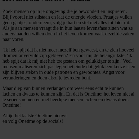
We gebruiken cookies om content en advertenties te
Zoek mensen op in je omgeving die je bewondert en inspireren.
personaliseren, om functies voor social media te bieden
Blijf vooral niet stilstaan en laat de energie vloeien. Praatjes vullen
en om ons websiteverkeer te analyseren. Ook delen we
geen gaatjes; onderneem, volg je hart en stel niet alles tot later uit.
informatie over uw gebruik van onze site met onze
Als je aan mensen vraagt die in hun laatste levensfase zitten wat ze
anders hadden willen doen in het leven komen vaak dezelfde zaken
partners voor social media, adverteren en analyse. Deze
naar voren.
partners kunnen deze gegevens combineren met andere
informatie die u aan ze heeft verstrekt of die ze hebben
‘Ik heb spijt dat ik niet meer mezelf ben geweest, en te zien hoeveel
dromen onvervuld zijn gebleven.' En voor mij de belangrijkste: ‘ik
verzameld op basis van uw gebruik van hun services.
heb spijt dat ik mij niet heb toegestaan om gelukkiger te zijn.' Veel
mensen realiseren zich pas tegen het einde dat geluk een keuze is en
zijn blijven steken in oude patronen en gewoontes. Angst voor
veranderingen en doen alsof je tevreden bent.
Maar diep van binnen verlangen om weer eens echt te kunnen
lachen en dwaas te kunnen zijn. En dat is Onetime: het leven niet al
te serieus nemen en met heerlijke mensen lachen en dwaas doen.
Onetime!
Altijd het laatste Onetime nieuws
en volg
Onetime
op de socials!