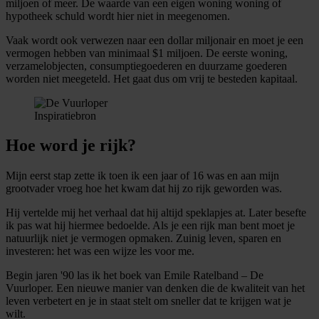
miljoen of meer. De waarde van een eigen woning woning of
hypotheek schuld wordt hier niet in meegenomen.
Vaak wordt ook verwezen naar een dollar miljonair en moet je een
vermogen hebben van minimaal $1 miljoen. De eerste woning,
verzamelobjecten, consumptiegoederen en duurzame goederen
worden niet meegeteld. Het gaat dus om vrij te besteden kapitaal.
Inspiratiebron
Hoe word je rijk?
Mijn eerst stap zette ik toen ik een jaar of 16 was en aan mijn
grootvader vroeg hoe het kwam dat hij zo rijk geworden was.
Hij vertelde mij het verhaal dat hij altijd speklapjes at. Later besefte
ik pas wat hij hiermee bedoelde. Als je een rijk man bent moet je
natuurlijk niet je vermogen opmaken. Zuinig leven, sparen en
investeren: het was een wijze les voor me.
Begin jaren '90 las ik het boek van Emile Ratelband – De
Vuurloper. Een nieuwe manier van denken die de kwaliteit van het
leven verbetert en je in staat stelt om sneller dat te krijgen wat je
wilt.