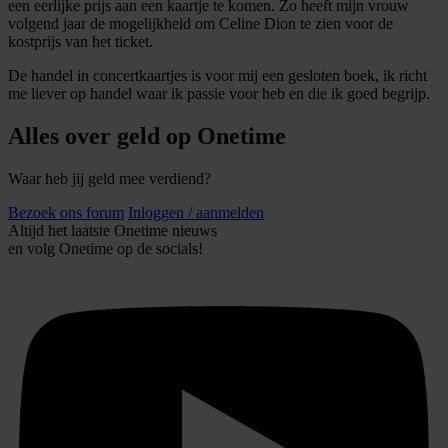
een eerlijke prijs aan een kaartje te komen. Zo heeft mijn vrouw
informatie over uw gebruik van onze site met onze
volgend jaar de mogelijkheid om Celine Dion te zien voor de
partners voor social media, adverteren en analyse. Deze
kostprijs van het ticket.
partners kunnen deze gegevens combineren met andere
De handel in concertkaartjes is voor mij een gesloten boek, ik richt
informatie die u aan ze heeft verstrekt of die ze hebben
me liever op handel waar ik passie voor heb en die ik goed begrijp.
verzameld op basis van uw gebruik van hun services.
Alles over geld op Onetime
Waar heb jij geld mee verdiend?
Bezoek ons forum
Inloggen / aanmelden
Altijd het laatste Onetime nieuws
en volg
Onetime
op de socials!