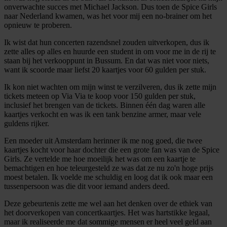
onverwachte succes met Michael Jackson. Dus toen de Spice Girls
naar Nederland kwamen, was het voor mij een no-brainer om het
opnieuw te proberen.
Ik wist dat hun concerten razendsnel zouden uitverkopen, dus ik
zette alles op alles en huurde een student in om voor me in de rij te
staan bij het verkooppunt in Bussum. En dat was niet voor niets,
want ik scoorde maar liefst 20 kaartjes voor 60 gulden per stuk.
Ik kon niet wachten om mijn winst te verzilveren, dus ik zette mijn
tickets meteen op Via Via te koop voor 150 gulden per stuk,
inclusief het brengen van de tickets. Binnen één dag waren alle
kaartjes verkocht en was ik een tank benzine armer, maar vele
guldens rijker.
Een moeder uit Amsterdam herinner ik me nog goed, die twee
kaartjes kocht voor haar dochter die een grote fan was van de Spice
Girls. Ze vertelde me hoe moeilijk het was om een kaartje te
bemachtigen en hoe teleurgesteld ze was dat ze nu zo'n hoge prijs
moest betalen. Ik voelde me schuldig en loog dat ik ook maar een
tussenpersoon was die dit voor iemand anders deed.
Deze gebeurtenis zette me wel aan het denken over de ethiek van
het doorverkopen van concertkaartjes. Het was hartstikke legaal,
maar ik realiseerde me dat sommige mensen er heel veel geld aan