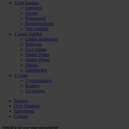
Over knaken
Loterijen
Oscars
Prijzengeld
Beursgenoteerd
Wat verdient
Casino Spellen
Online gokkasten
Software
Live casino
Online Poker
Online Bingo
Slingo
Tafelspellen
Crypto
Cryptomunten
Brokers
Exchanges
Nieuws
Over Onetime
Adverteren
Contact
Schrijf je in voor onze nieuwsbrief