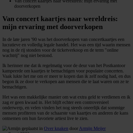
Van concert kaartjes naar wereldreis: mijn ervaring met
doorverkopen
Van concert kaartjes naar wereldreis:
mijn ervaring met doorverkopen
In de late jaren '90 was het doorverkopen van concertkaartjes een
lucratieve en volledig legale handel. Het was een tijd waarin mensen
nog in de rij stonden voor de ticketverkoop en de term "online
wachtrij" nog niet bestond.
Ik herinner me dat ik regelmatig voor de deur van het Postkantoor
kampeerde om kaartjes te bemachtigen voor populaire concerten.
Vaak lukte het me om er meer te kopen dan ik zelf nodig had, en dus
begon ik ze door te verkopen aan mensen die te laat waren om ze te
bemachtigen.
Het was een makkelijke manier om wat extra geld te verdienen en ik
zag er geen kwaad in. Het blijft echter een controversieel
onderwerp, en velen vinden het nog steeds oneerlijk dat sommige
mensen profiteren van de schaarste van kaartjes en anderen de kans
ontnemen om hun favoriete artiest live te zien.
geplaatst in
Over knaken
door
Armijn Meijer