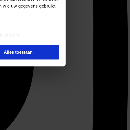
en wie uw gegevens gebruikt
g kan zijn
erprinting)
t
detailgedeelte
in. U kunt uw
Alles toestaan
 media te bieden en om ons
ze partners voor social
nformatie die u aan ze heeft