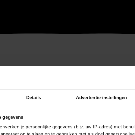
Details
Advertentie-instellingen
w gegevens
erwerken je persoonlijke gegevens (bijv. uw IP-adres) met behul
apparaat op te slaan en te gebruiken met als doel gepersonalise