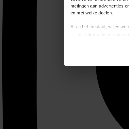
metingen aan advertenties en
en met welke doelen.
Als u het toestaat, willen we
Informatie verzamelen
Uw apparaat identific
Lees meer over hoe uw perso
toestemming op elk moment wi
We gebruiken cookies om cont
websiteverkeer te analyseren
media, adverteren en analys
verstrekt of die ze hebben v