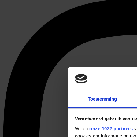
Toestemming
Verantwoord gebruik van u
Wij en
onze 1022 partners
v
cookies om informatie op uw 