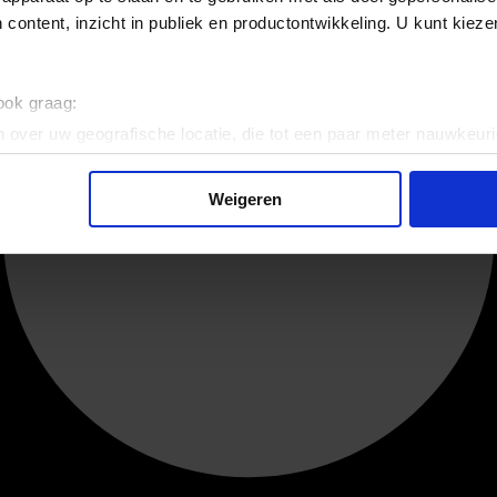
 content, inzicht in publiek en productontwikkeling. U kunt kiez
 ook graag:
 over uw geografische locatie, die tot een paar meter nauwkeuri
eren door het actief te scannen op specifieke eigenschappen (fing
onlijke gegevens worden verwerkt en stel uw voorkeuren in he
Weigeren
jzigen of intrekken in de Cookieverklaring.
ent en advertenties te personaliseren, om functies voor social
. Ook delen we informatie over uw gebruik van onze site met on
e. Deze partners kunnen deze gegevens combineren met andere i
erzameld op basis van uw gebruik van hun services.