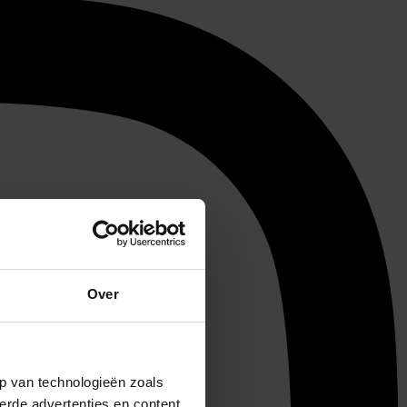
Over
p van technologieën zoals
erde advertenties en content,