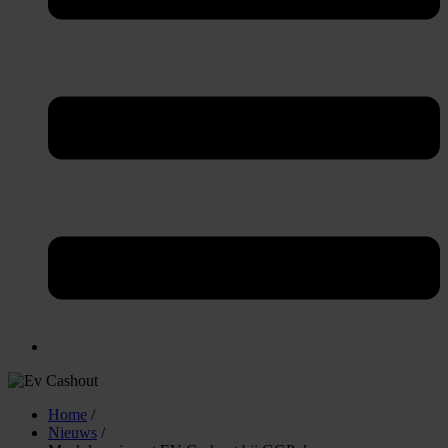
Home
/
Nieuws
/