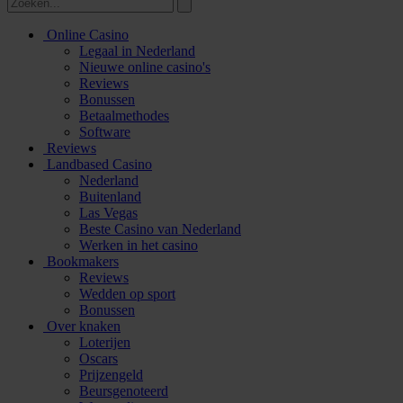
Online Casino
Legaal in Nederland
Nieuwe online casino's
Reviews
Bonussen
Betaalmethodes
Software
Reviews
Landbased Casino
Nederland
Buitenland
Las Vegas
Beste Casino van Nederland
Werken in het casino
Bookmakers
Reviews
Wedden op sport
Bonussen
Over knaken
Loterijen
Oscars
Prijzengeld
Beursgenoteerd