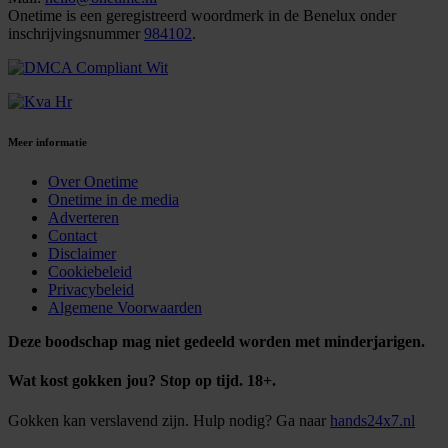
Onetime is een geregistreerd woordmerk in de Benelux onder
inschrijvingsnummer
984102
.
Meer informatie
Over Onetime
Onetime in de media
Adverteren
Contact
Disclaimer
Cookiebeleid
Privacybeleid
Algemene Voorwaarden
Deze boodschap mag niet gedeeld worden met minderjarigen.
Wat kost gokken jou? Stop op tijd. 18+.
Gokken kan verslavend zijn. Hulp nodig? Ga naar
hands24x7.nl