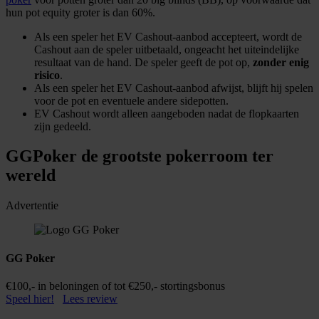
hun pot equity groter is dan 60%.
Als een speler het EV Cashout-aanbod accepteert, wordt de
Cashout aan de speler uitbetaald, ongeacht het uiteindelijke
resultaat van de hand. De speler geeft de pot op,
zonder enig
risico
.
Als een speler het EV Cashout-aanbod afwijst, blijft hij spelen
voor de pot en eventuele andere sidepotten.
EV Cashout wordt alleen aangeboden nadat de flopkaarten
zijn gedeeld.
GGPoker de grootste pokerroom ter
wereld
Advertentie
GG Poker
€100,- in beloningen of tot €250,- stortingsbonus
Speel hier!
Lees review