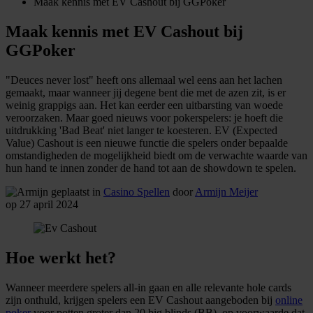
Maak kennis met EV Cashout bij GGPoker
Maak kennis met EV Cashout bij
GGPoker
"Deuces never lost" heeft ons allemaal wel eens aan het lachen
gemaakt, maar wanneer jij degene bent die met de azen zit, is er
weinig grappigs aan. Het kan eerder een uitbarsting van woede
veroorzaken. Maar goed nieuws voor pokerspelers: je hoeft die
uitdrukking 'Bad Beat' niet langer te koesteren. EV (Expected
Value) Cashout is een nieuwe functie die spelers onder bepaalde
omstandigheden de mogelijkheid biedt om de verwachte waarde van
hun hand te innen zonder de hand tot aan de showdown te spelen.
geplaatst in
Casino Spellen
door
Armijn Meijer
op 27 april 2024
Hoe werkt het?
Wanneer meerdere spelers all-in gaan en alle relevante hole cards
zijn onthuld, krijgen spelers een EV Cashout aangeboden bij
online
poker
voor potten groter dan 20 big blinds (BB), op voorwaarde dat