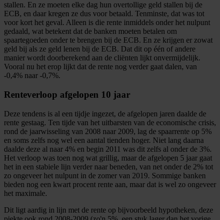
stallen. En ze moeten elke dag hun overtollige geld stallen bij de
ECB, en daar kregen ze dus voor betaald. Tenminste, dat was tot
voor kort het geval. Alleen is die rente inmiddels onder het nulpunt
gedaald, wat betekent dat de banken moeten betalen om
spaartegoeden onder te brengen bij de ECB. En ze krijgen er zowat
geld bij als ze geld lenen bij de ECB. Dat dit op één of andere
manier wordt doorberekend aan de cliënten lijkt onvermijdelijk.
Vooral nu het erop lijkt dat de rente nog verder gaat dalen, van
-0,4% naar -0,7%.
Renteverloop afgelopen 10 jaar
Deze tendens is al een tijdje ingezet, de afgelopen jaren daalde de
rente gestaag. Ten tijde van het uitbarsten van de economische crisis,
rond de jaarwisseling van 2008 naar 2009, lag de spaarrente op 5%
en soms zelfs nog wel een aantal tienden hoger. Niet lang daarna
daalde deze al naar 4% en begin 2011 was dit zelfs al onder de 3%.
Het verloop was toen nog wat grillig, maar de afgelopen 5 jaar gaat
het in een stabiele lijn verder naar beneden, van net onder de 2% tot
zo ongeveer het nulpunt in de zomer van 2019. Sommige banken
bieden nog een kwart procent rente aan, maar dat is wel zo ongeveer
het maximale.
Dit ligt aardig in lijn met de rente op bijvoorbeeld hypotheken, deze
piekte ook rond 2008-2009 (zo'n 5%, een stuk lager dan het vorige