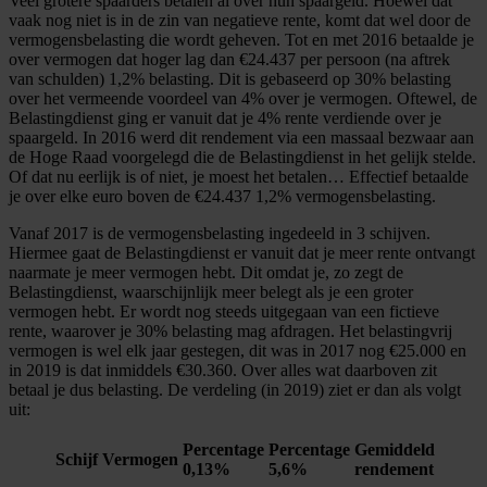
Veel grotere spaarders betalen al over hun spaargeld. Hoewel dat
vaak nog niet is in de zin van negatieve rente, komt dat wel door de
vermogensbelasting die wordt geheven. Tot en met 2016 betaalde je
over vermogen dat hoger lag dan €24.437 per persoon (na aftrek
van schulden) 1,2% belasting. Dit is gebaseerd op 30% belasting
over het vermeende voordeel van 4% over je vermogen. Oftewel, de
Belastingdienst ging er vanuit dat je 4% rente verdiende over je
spaargeld. In 2016 werd dit rendement via een massaal bezwaar aan
de Hoge Raad voorgelegd die de Belastingdienst in het gelijk stelde.
Of dat nu eerlijk is of niet, je moest het betalen… Effectief betaalde
je over elke euro boven de €24.437 1,2% vermogensbelasting.
Vanaf 2017 is de vermogensbelasting ingedeeld in 3 schijven.
Hiermee gaat de Belastingdienst er vanuit dat je meer rente ontvangt
naarmate je meer vermogen hebt. Dit omdat je, zo zegt de
Belastingdienst, waarschijnlijk meer belegt als je een groter
vermogen hebt. Er wordt nog steeds uitgegaan van een fictieve
rente, waarover je 30% belasting mag afdragen. Het belastingvrij
vermogen is wel elk jaar gestegen, dit was in 2017 nog €25.000 en
in 2019 is dat inmiddels €30.360. Over alles wat daarboven zit
betaal je dus belasting. De verdeling (in 2019) ziet er dan als volgt
uit:
Percentage
Percentage
Gemiddeld
Schijf
Vermogen
0,13%
5,6%
rendement