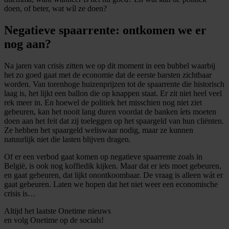
doen, of beter, wat wíl ze doen?
Negatieve spaarrente: ontkomen we er
nog aan?
Na jaren van crisis zitten we op dit moment in een bubbel waarbij
het zo goed gaat met de economie dat de eerste barsten zichtbaar
worden. Van torenhoge huizenprijzen tot de spaarrente die historisch
laag is, het lijkt een ballon die op knappen staat. Er zit niet heel veel
rek meer in. En hoewel de politiek het misschien nog niet ziet
gebeuren, kan het nooit lang duren voordat de banken íets moeten
doen aan het feit dat zij toeleggen op het spaargeld van hun cliënten.
Ze hebben het spaargeld weliswaar nodig, maar ze kunnen
natuurlijk niet die lasten blijven dragen.
Of er een verbod gaat komen op negatieve spaarrente zoals in
België, is ook nog koffiedik kijken. Maar dat er iets moet gebeuren,
en gaat gebeuren, dat lijkt onontkoombaar. De vraag is alleen wát er
gaat gebeuren. Laten we hopen dat het niet weer een economische
crisis is…
Altijd het laatste Onetime nieuws
en volg
Onetime
op de socials!