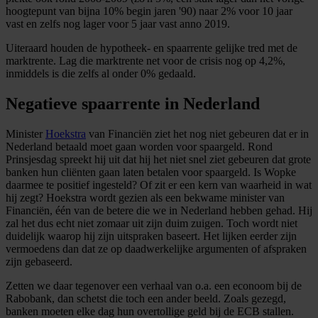
hoogtepunt van bijna 10% begin jaren '90) naar 2% voor 10 jaar
vast en zelfs nog lager voor 5 jaar vast anno 2019.
Uiteraard houden de hypotheek- en spaarrente gelijke tred met de
marktrente. Lag die marktrente net voor de crisis nog op 4,2%,
inmiddels is die zelfs al onder 0% gedaald.
Negatieve spaarrente in Nederland
Minister
Hoekstra
van Financiën ziet het nog niet gebeuren dat er in
Nederland betaald moet gaan worden voor spaargeld. Rond
Prinsjesdag spreekt hij uit dat hij het niet snel ziet gebeuren dat grote
banken hun cliënten gaan laten betalen voor spaargeld. Is Wopke
daarmee te positief ingesteld? Of zit er een kern van waarheid in wat
hij zegt? Hoekstra wordt gezien als een bekwame minister van
Financiën, één van de betere die we in Nederland hebben gehad. Hij
zal het dus echt niet zomaar uit zijn duim zuigen. Toch wordt niet
duidelijk waarop hij zijn uitspraken baseert. Het lijken eerder zijn
vermoedens dan dat ze op daadwerkelijke argumenten of afspraken
zijn gebaseerd.
Zetten we daar tegenover een verhaal van o.a. een econoom bij de
Rabobank, dan schetst die toch een ander beeld. Zoals gezegd,
banken moeten elke dag hun overtollige geld bij de ECB stallen.