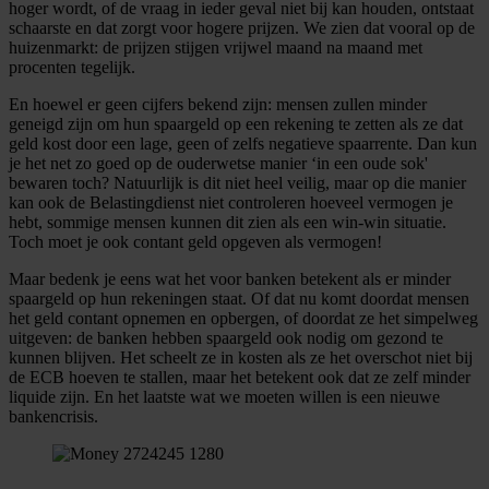
hoger wordt, of de vraag in ieder geval niet bij kan houden, ontstaat
informatie over uw gebruik van onze site met onze
schaarste en dat zorgt voor hogere prijzen. We zien dat vooral op de
partners voor social media, adverteren en analyse. Deze
huizenmarkt: de prijzen stijgen vrijwel maand na maand met
partners kunnen deze gegevens combineren met andere
procenten tegelijk.
informatie die u aan ze heeft verstrekt of die ze hebben
En hoewel er geen cijfers bekend zijn: mensen zullen minder
verzameld op basis van uw gebruik van hun services.
geneigd zijn om hun spaargeld op een rekening te zetten als ze dat
geld kost door een lage, geen of zelfs negatieve spaarrente. Dan kun
je het net zo goed op de ouderwetse manier ‘in een oude sok'
bewaren toch? Natuurlijk is dit niet heel veilig, maar op die manier
kan ook de Belastingdienst niet controleren hoeveel vermogen je
hebt, sommige mensen kunnen dit zien als een win-win situatie.
Toch moet je ook contant geld opgeven als vermogen!
Maar bedenk je eens wat het voor banken betekent als er minder
spaargeld op hun rekeningen staat. Of dat nu komt doordat mensen
het geld contant opnemen en opbergen, of doordat ze het simpelweg
uitgeven: de banken hebben spaargeld ook nodig om gezond te
kunnen blijven. Het scheelt ze in kosten als ze het overschot niet bij
de ECB hoeven te stallen, maar het betekent ook dat ze zelf minder
liquide zijn. En het laatste wat we moeten willen is een nieuwe
bankencrisis.