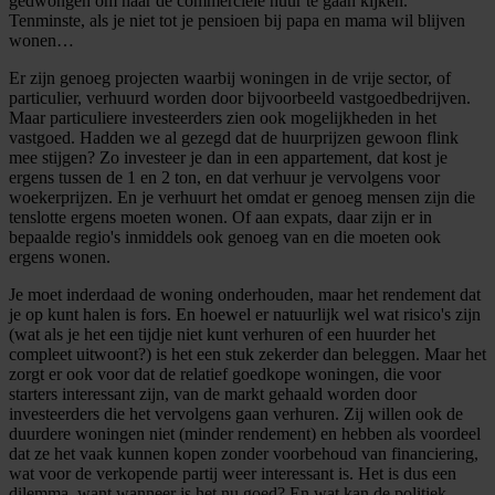
gedwongen om naar de commerciële huur te gaan kijken.
Tenminste, als je niet tot je pensioen bij papa en mama wil blijven
wonen…
Er zijn genoeg projecten waarbij woningen in de vrije sector, of
particulier, verhuurd worden door bijvoorbeeld vastgoedbedrijven.
Maar particuliere investeerders zien ook mogelijkheden in het
vastgoed. Hadden we al gezegd dat de huurprijzen gewoon flink
mee stijgen? Zo investeer je dan in een appartement, dat kost je
ergens tussen de 1 en 2 ton, en dat verhuur je vervolgens voor
woekerprijzen. En je verhuurt het omdat er genoeg mensen zijn die
tenslotte ergens moeten wonen. Of aan expats, daar zijn er in
bepaalde regio's inmiddels ook genoeg van en die moeten ook
ergens wonen.
Je moet inderdaad de woning onderhouden, maar het rendement dat
je op kunt halen is fors. En hoewel er natuurlijk wel wat risico's zijn
(wat als je het een tijdje niet kunt verhuren of een huurder het
compleet uitwoont?) is het een stuk zekerder dan beleggen. Maar het
zorgt er ook voor dat de relatief goedkope woningen, die voor
starters interessant zijn, van de markt gehaald worden door
investeerders die het vervolgens gaan verhuren. Zij willen ook de
duurdere woningen niet (minder rendement) en hebben als voordeel
dat ze het vaak kunnen kopen zonder voorbehoud van financiering,
wat voor de verkopende partij weer interessant is. Het is dus een
dilemma, want wanneer is het nu goed? En wat kan de politiek