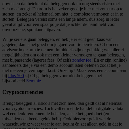
downs en dat betekent dat beleggen ook nu nog steeds risico met
zich meebrengt. Daarom is het zeker goed je hier niet zomaar op te
storten, en zeker al helemaal om niet je complete vermogen er in te
storten. Beleggen vereist soms een lange adem, dus zorg in ieder
geval altijd voor een spaarpotje dat je achter de hand hebt voor
onvoorziene, spontane uitgaven.
Wil je serieus gaan beleggen, en heb je er echt geen kaas van
gegeten, dan is het goed om je goed voor te bereiden. Of om een
adviseur in de arm te nemen. Inmiddels zijn er gelukkig wel allerlei
mogelijkheden om ook met een kleiner vermogen te gaan beleggen,
met bijpassende (lagere) fees. Of zelfs
zonder fee
! En er zijn (online)
aanbieders die je via een demo-account laten oefenen zodat het je
niet meteen je vermogen kost. Onze tip? Maak eens een account aan
bij
Plus 500
:-) Of ga beleggen voor niet-beleggers met
bijvoorbeeld
Semmie
.
Cryptocurrencies
Brengt beleggen al risico's met zich mee, dan geldt dat al helemaal
voor cryptocurrencies. Toch valt er met de handel in digitale valuta
wel een leuk rendement te behalen, als je het goed doet (en
misschien een beetje geluk hebt). Ook hiervoor geldt wel de
waarschuwing: weet waar je aan begint én zet alleen geld in dat je