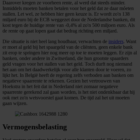
Daarover kregen ze voorheen rente, al werd dat steeds minder.
Inmiddels moeten banken betalen voor het geld dat ze daar móeten
stallen. Let wel, ze hebben hier geen keuze is. Er wordt zo'n 138
miljard euro bij de ECB weggezet door de Nederlandse banken, dit
kost tegen de huidige rente van -0,4% al zo'n 500 miljoen euro. Als
de rente op gaat lopen gaat dat bedrag richting een miljard.
Die situatie is niet heel lang houdbaar, verwachten de
insiders
. Want
er moet al geld bij het spaargeld van de cliënten, geen enkele bank
zit erop te springen hier nog meer op toe te moeten leggen. Er zijn al
banken, onder andere in Zwitserland, die hun grootste spaarders
geld vragen voor het stallen van het geld. Toch durft nog niemand
het aan om het daadwerkelijk voor alle klanten door te voeren, zo
lijkt het. In België heeft de regering zelfs verboden aan banken om
negatieve spaarrente te rekenen. Gezien het vertrouwen van
Hoekstra in het feit dat in Nederland niet zomaar negatieve
spaarrente gerekend zal gaan worden, is het niet ondenkbaar dat hij
ook met zo'n wetsvoorstel gaat komen. De tijd zal het uit moeten
gaan wijzen.
Vermogensbelasting