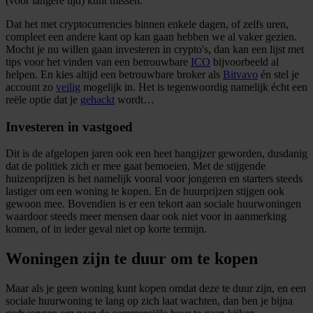
(voor langere tijd) kunt missen.
Dat het met cryptocurrencies binnen enkele dagen, of zelfs uren,
compleet een andere kant op kan gaan hebben we al vaker gezien.
Mocht je nu willen gaan investeren in crypto's, dan kan een lijst met
tips voor het vinden van een betrouwbare
ICO
bijvoorbeeld al
helpen. En kies altijd een betrouwbare broker als
Bitvavo
én stel je
account zo
veilig
mogelijk in. Het is tegenwoordig namelijk écht een
reële optie dat je
gehackt
wordt…
Investeren in vastgoed
Dit is de afgelopen jaren ook een heet hangijzer geworden, dusdanig
dat de politiek zich er mee gaat bemoeien. Met de stijgende
huizenprijzen is het namelijk vooral voor jongeren en starters steeds
lastiger om een woning te kopen. En de huurprijzen stijgen ook
gewoon mee. Bovendien is er een tekort aan sociale huurwoningen
waardoor steeds meer mensen daar ook niet voor in aanmerking
komen, of in ieder geval niet op korte termijn.
Woningen zijn te duur om te kopen
Maar als je geen woning kunt kopen omdat deze te duur zijn, en een
sociale huurwoning te lang op zich laat wachten, dan ben je bijna