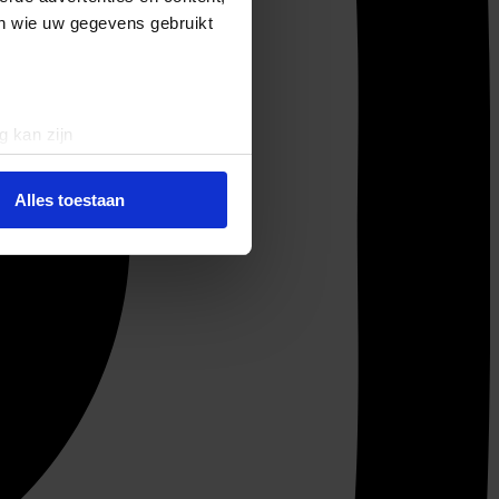
en wie uw gegevens gebruikt
g kan zijn
erprinting)
t
detailgedeelte
in. U kunt uw
Alles toestaan
 media te bieden en om ons
ze partners voor social
nformatie die u aan ze heeft