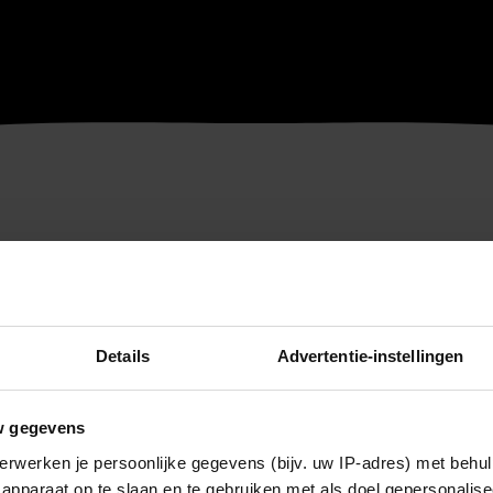
Details
Advertentie-instellingen
w gegevens
erwerken je persoonlijke gegevens (bijv. uw IP-adres) met behul
apparaat op te slaan en te gebruiken met als doel gepersonalise