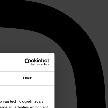
Over
p van technologieën zoals
erde advertenties en content,