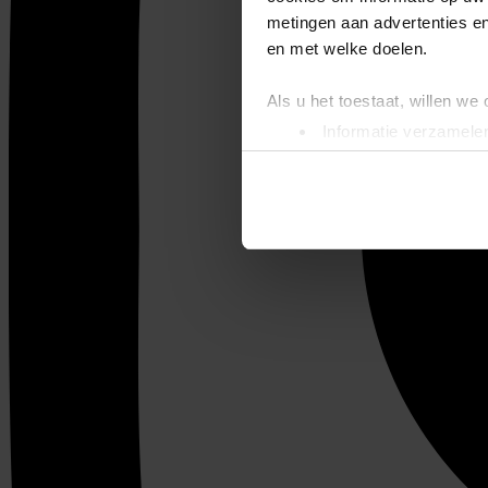
metingen aan advertenties en
en met welke doelen.
Als u het toestaat, willen we
Informatie verzamelen
Uw apparaat identific
Lees meer over hoe uw perso
toestemming op elk moment wi
We gebruiken cookies om cont
websiteverkeer te analyseren
media, adverteren en analys
verstrekt of die ze hebben v