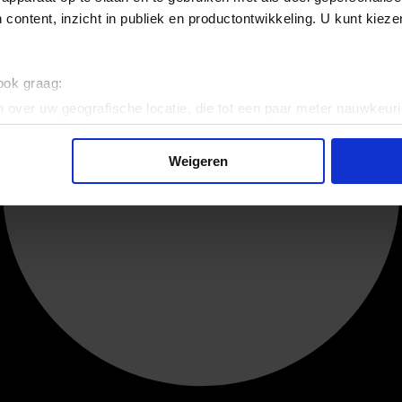
 content, inzicht in publiek en productontwikkeling. U kunt kiez
 ook graag:
 over uw geografische locatie, die tot een paar meter nauwkeuri
eren door het actief te scannen op specifieke eigenschappen (fing
onlijke gegevens worden verwerkt en stel uw voorkeuren in he
Weigeren
jzigen of intrekken in de Cookieverklaring.
ent en advertenties te personaliseren, om functies voor social
. Ook delen we informatie over uw gebruik van onze site met on
e. Deze partners kunnen deze gegevens combineren met andere i
erzameld op basis van uw gebruik van hun services.