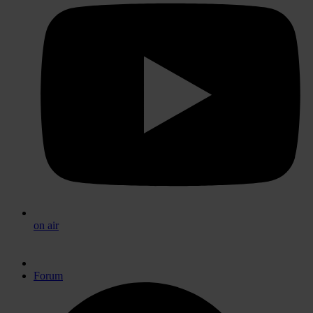
on air
Forum