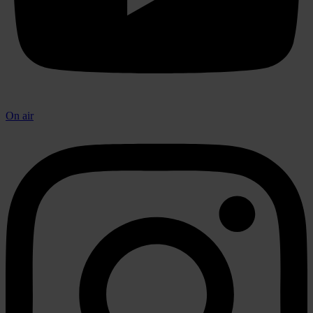
On air