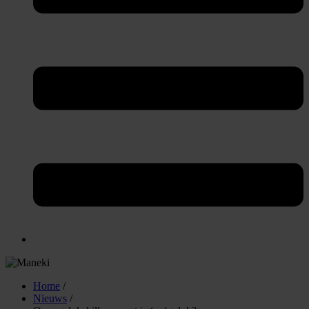
Home
/
Nieuws
/