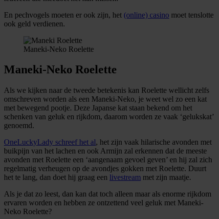
En pechvogels moeten er ook zijn, het
(online) casino
moet tenslotte
ook geld verdienen.
Maneki-Neko Roelette
Maneki-Neko Roelette
Als we kijken naar de tweede betekenis kan Roelette wellicht zelfs
omschreven worden als een Maneki-Neko, je weet wel zo een kat
met bewegend pootje. Deze Japanse kat staan bekend om het
schenken van geluk en rijkdom, daarom worden ze vaak ‘gelukskat’
genoemd.
OneLuckyLady schreef het al
, het zijn vaak hilarische avonden met
buikpijn van het lachen en ook Armijn zal erkennen dat de meeste
avonden met Roelette een ‘aangenaam gevoel geven’ en hij zal zich
regelmatig verheugen op de avondjes gokken met Roelette. Duurt
het te lang, dan doet hij graag een
livestream
met zijn maatje.
Als je dat zo leest, dan kan dat toch alleen maar als enorme rijkdom
ervaren worden en hebben ze ontzettend veel geluk met Maneki-
Neko Roelette?