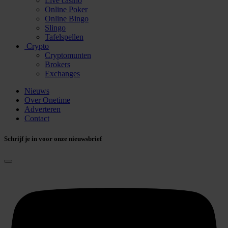
Live casino
Online Poker
Online Bingo
Slingo
Tafelspellen
Crypto
Cryptomunten
Brokers
Exchanges
Nieuws
Over Onetime
Adverteren
Contact
Schrijf je in voor onze nieuwsbrief