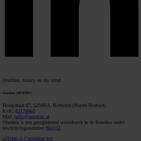
Onetime,
money on my mind
Onetime (BCB BV)
Hoogstraat 47, 5258BA, Berlicum (Noord-Brabant)
KvK:
82178062
Mail:
hello@onetime.nl
Onetime is een geregistreerd woordmerk in de Benelux onder
inschrijvingsnummer
984102
.