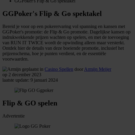
GGPoker's Flip & Go spektakel
GGPoker's Flip & Go spektakel
Bereid je voor op een pokerervaring vol spanning en kansen met
GGPoker's promotie: de Flip & Go promotie. Dagelijkse kansen op
indrukwekkende prijzen wachten op spelers, en met de toevoeging
van RUN IT TWICE wordt de opwinding alleen maar versterkt.
Ontdek hier de details van deze boeiende promotie, inclusief het
prijzenschema, hoe je punten verdient, en de essentiële
voorwaarden.
geplaatst in
Casino Spellen
door
Armijn Meijer
op 2 december 2023
laatste update: 9 januari 2024
Flip & GO spelen
Advertentie