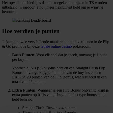
Het opvallende hierbij is dat alle toegekende prijzen in T$ worden
uitbetaald, waardoor je nog meer flexibiliteit hebt om je winst te
benutten.
Hoe verdien je punten
Je kunt op twee verschillende manieren punten verdienen in de Flip
& Go promotie bij deze
legale online casino
pokerroom:
Basis Punten
: Voor elk spel dat je speelt, ontvang je 1 punt
per buy-in.
Voorbeeld: Als je 5 buy-ins hebt en een Straight Flush Flip
Bonus ontvangt, krijg je 5 punten van de buy-ins en een
EXTRA 20 punten van de Flip Bonus, wat resulteert in een
totaal van 25 punten.
Extra Punten:
Wanneer je een Flip Bonus ontvangt, krijg je
extra punten op basis van je buy-in en het type bonus dat je
hebt behaald.
Straight Flush: Buy-in x 4 punten
Three of a kind: Buy-in x 3 punten