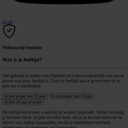
on air
Welkom bij Onetime
Wat is je leeftijd?
Om gebruik te maken van Onetime.nl is het noodzakelijk om aan te
geven wat jouw leeftijd is. Door je leeftijd aan te geven stem je in
met ons cookiebeleid.
Ik ben jonger dan 18 jaar
Ik ben jonger dan 24 jaar
Ik ben 24 jaar of ouder
De leeftijd dient naar waarheid te worden ingevuld. Verder bevestig
je hiermee dat je 24 jaar of ouder bent, dat je je bewust bent van de
risico's van online kansspelen, en dat je momenteel niet bent
uitgesloten van deelname aan kansspelen.