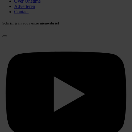
Over Onetime
Adverteren
Contact
Schrijf je in voor onze nieuwsbrief