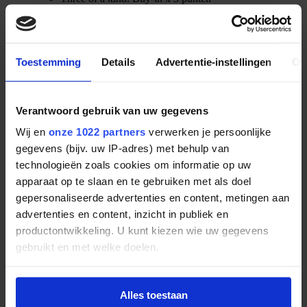
Flush: Buy-in x 2 punten
Straight: Buy-in x 2 punten
Conclusie over deze promotie
Toestemming
Details
Advertentie-instellingen
Ov
De poker community van OneTime is unaniem enthousiast over de
Flip & Go promotie bij GGPoker. Met dagelijkse kansen op T$
prijzen, het spannende RUN IT TWICE, en de genereuze
Verantwoord gebruik van uw gegevens
puntensystemen, wordt deze actie gezien als een waardevolle
toevoeging aan het pokerlandschap. Spelers prijzen de diversiteit
Wij en
onze 1022 partners
verwerken je persoonlijke
aan buy-ins en prijzen, terwijl de
transparante
voorwaarden en
gegevens (bijv. uw IP-adres) met behulp van
snelle uitbetalingen extra vertrouwen wekken. GGPoker bewijst
technologieën zoals cookies om informatie op uw
opnieuw waarom het een favoriet is in de pokerwereld, en de
community kijkt uit naar meer innovatieve promoties. Het is
apparaat op te slaan en te gebruiken met als doel
duidelijk: Flip & Go is een echte winnaar
gepersonaliseerde advertenties en content, metingen aan
advertenties en content, inzicht in publiek en
Altijd het laatste Onetime nieuws
en volg
Onetime
op de socials!
productontwikkeling. U kunt kiezen wie uw gegevens
gebruikt en met welke doelen.
Als u het toestaat, willen we ook graag:
Alles toestaan
Informatie verzamelen over uw geografische