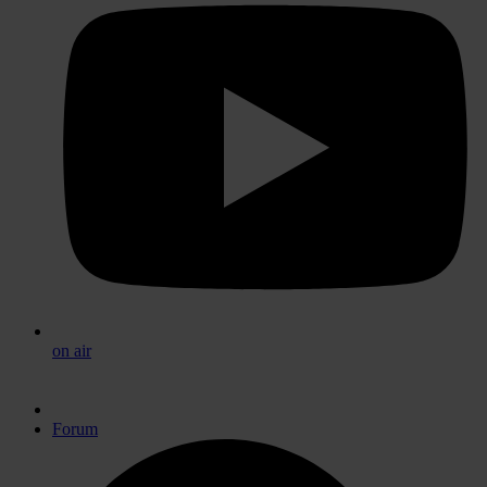
on air
Forum