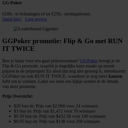
GG Poker
€100,- in beloningen of tot €250,- stortingsbonus
Speel hier!
Lees review
GGPoker promotie: Flip & Go met RUN
IT TWICE
Ben je klaar voor een gaaf pokeravontuur?
GGPoker
brengt je de
Flip & Go promotie, waarbij je dagelijks kans maakt op mooie
prijzen in de prijzenpot! En alsof dat nog niet genoeg is, introduceert
GGPoker nu ook RUN IT TWICE, waardoor je nog meer
kansen
hebt om te winnen. Laten we eens een kijkje nemen in de details
van deze promotie.
Prijs Overzicht:
$20 buy-in: Prijs van $2,960 voor 24 winnaars
$3 buy-in: Prijs van $1,472 voor 70 winnaars
$0.50 buy-in: Prijs van $432.50 voor 100 winnaars
$0.05 buy-in: Prijs van $138 voor 200 winnaars