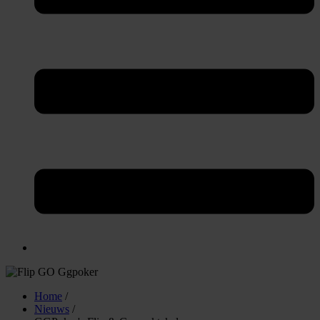
Home
/
Nieuws
/