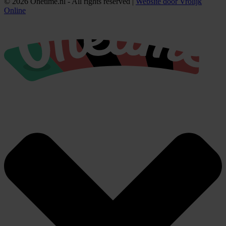
© 2026 Onetime.nl - All rights reserved |
Website door Vrolijk
Online