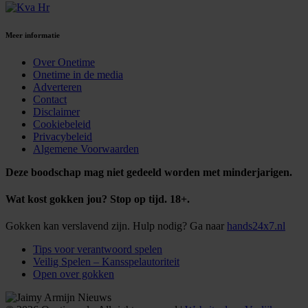
Meer informatie
Over Onetime
Onetime in de media
Adverteren
Contact
Disclaimer
Cookiebeleid
Privacybeleid
Algemene Voorwaarden
Deze boodschap mag niet gedeeld worden met minderjarigen.
Wat kost gokken jou? Stop op tijd. 18+.
Gokken kan verslavend zijn. Hulp nodig? Ga naar
hands24x7.nl
Tips voor verantwoord spelen
Veilig Spelen – Kansspelautoriteit
Open over gokken