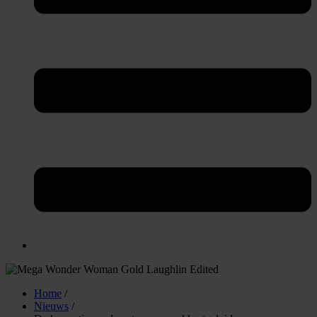
Home
/
Nieuws
/