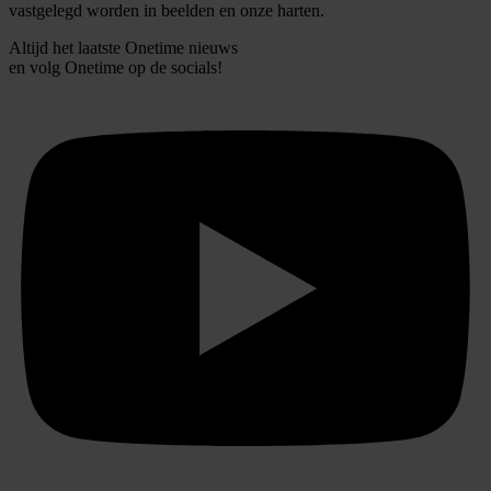
vastgelegd worden in beelden en onze harten.
Altijd het laatste Onetime nieuws
en volg
Onetime
op de socials!