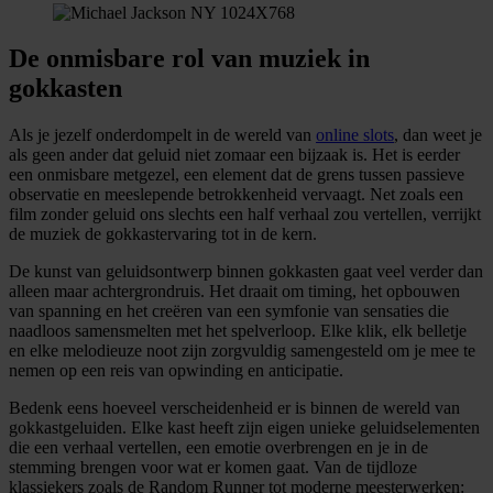
De onmisbare rol van muziek in
gokkasten
Als je jezelf onderdompelt in de wereld van
online slots
, dan weet je
als geen ander dat geluid niet zomaar een bijzaak is. Het is eerder
een onmisbare metgezel, een element dat de grens tussen passieve
observatie en meeslepende betrokkenheid vervaagt. Net zoals een
film zonder geluid ons slechts een half verhaal zou vertellen, verrijkt
de muziek de gokkastervaring tot in de kern.
De kunst van geluidsontwerp binnen gokkasten gaat veel verder dan
alleen maar achtergrondruis. Het draait om timing, het opbouwen
van spanning en het creëren van een symfonie van sensaties die
naadloos samensmelten met het spelverloop. Elke klik, elk belletje
en elke melodieuze noot zijn zorgvuldig samengesteld om je mee te
nemen op een reis van opwinding en anticipatie.
Bedenk eens hoeveel verscheidenheid er is binnen de wereld van
gokkastgeluiden. Elke kast heeft zijn eigen unieke geluidselementen
die een verhaal vertellen, een emotie overbrengen en je in de
stemming brengen voor wat er komen gaat. Van de tijdloze
klassiekers zoals de Random Runner tot moderne meesterwerken: