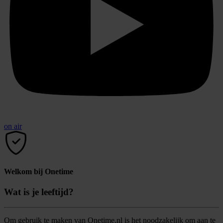
on air
Welkom bij Onetime
Wat is je leeftijd?
Om gebruik te maken van Onetime.nl is het noodzakelijk om aan te