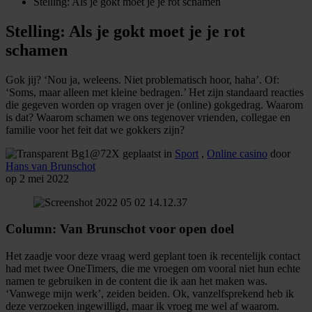
Stelling: Als je gokt moet je je rot schamen
Stelling: Als je gokt moet je je rot
schamen
Gok jij? ‘Nou ja, weleens. Niet problematisch hoor, haha’. Of:
‘Soms, maar alleen met kleine bedragen.’ Het zijn standaard reacties
die gegeven worden op vragen over je (online) gokgedrag. Waarom
is dat? Waarom schamen we ons tegenover vrienden, collegae en
familie voor het feit dat we gokkers zijn?
geplaatst in
Sport
,
Online casino
door
Hans van Brunschot
op 2 mei 2022
Column: Van Brunschot voor open doel
Het zaadje voor deze vraag werd geplant toen ik recentelijk contact
had met twee OneTimers, die me vroegen om vooral niet hun echte
namen te gebruiken in de content die ik aan het maken was.
‘Vanwege mijn werk’, zeiden beiden. Ok, vanzelfsprekend heb ik
deze verzoeken ingewilligd, maar ik vroeg me wel af waarom.