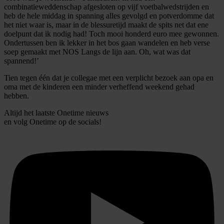
informatie over uw gebruik van onze site met onze
combinatieweddenschap afgesloten op vijf voetbalwedstrijden en
heb de hele middag in spanning alles gevolgd en potverdomme dat
partners voor social media, adverteren en analyse. Deze
het niet waar is, maar in de blessuretijd maakt de spits net dat ene
partners kunnen deze gegevens combineren met andere
doelpunt dat ik nodig had! Toch mooi honderd euro mee gewonnen.
informatie die u aan ze heeft verstrekt of die ze hebben
Ondertussen ben ik lekker in het bos gaan wandelen en heb verse
soep gemaakt met NOS Langs de lijn aan. Oh, wat was dat
verzameld op basis van uw gebruik van hun services.
spannend!’
Tien tegen één dat je collegae met een verplicht bezoek aan opa en
oma met de kinderen een minder verheffend weekend gehad
hebben.
Altijd het laatste Onetime nieuws
en volg
Onetime
op de socials!