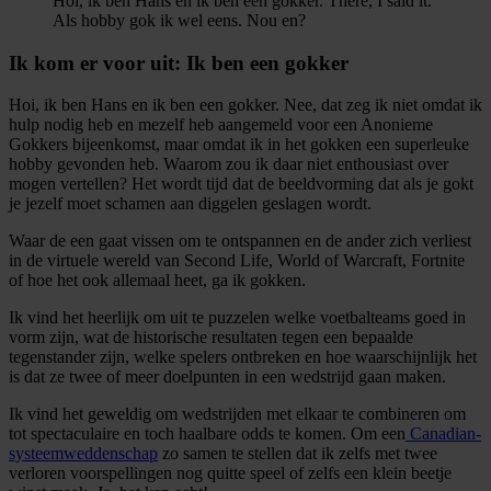
Hoi, ik ben Hans en ik ben een gokker. There, I said it.
Als hobby gok ik wel eens. Nou en?
Ik kom er voor uit: Ik ben een gokker
Hoi, ik ben Hans en ik ben een gokker. Nee, dat zeg ik niet omdat ik
hulp nodig heb en mezelf heb aangemeld voor een Anonieme
Gokkers bijeenkomst, maar omdat ik in het gokken een superleuke
hobby gevonden heb. Waarom zou ik daar niet enthousiast over
mogen vertellen? Het wordt tijd dat de beeldvorming dat als je gokt
je jezelf moet schamen aan diggelen geslagen wordt.
Waar de een gaat vissen om te ontspannen en de ander zich verliest
in de virtuele wereld van Second Life, World of Warcraft, Fortnite
of hoe het ook allemaal heet, ga ik gokken.
Ik vind het heerlijk om uit te puzzelen welke voetbalteams goed in
vorm zijn, wat de historische resultaten tegen een bepaalde
tegenstander zijn, welke spelers ontbreken en hoe waarschijnlijk het
is dat ze twee of meer doelpunten in een wedstrijd gaan maken.
Ik vind het geweldig om wedstrijden met elkaar te combineren om
tot spectaculaire en toch haalbare odds te komen. Om een
Canadian-
systeemweddenschap
zo samen te stellen dat ik zelfs met twee
verloren voorspellingen nog quitte speel of zelfs een klein beetje