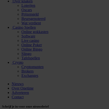
Over knaken
Loterijen
Oscars
Prijzengeld
Beursgenoteerd
Wat verdient
Casino Spellen
Online gokkasten
Software
Live casino
Online Poker
Online Bingo
Slingo
Tafelspellen
Crypto
Cryptomunten
Brokers
Exchanges
Nieuws
Over Onetime
Adverteren
Contact
Schrijf je in voor onze nieuwsbrief