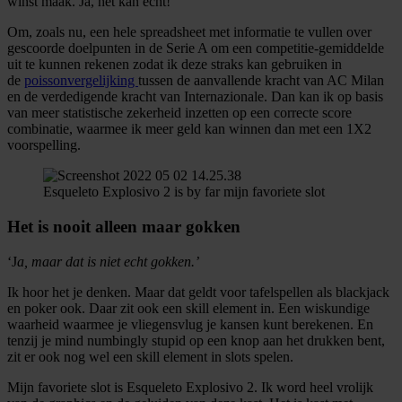
winst maak. Ja, het kan echt!
Om, zoals nu, een hele spreadsheet met informatie te vullen over
gescoorde doelpunten in de Serie A om een competitie-gemiddelde
uit te kunnen rekenen zodat ik deze straks kan gebruiken in
de
poissonvergelijking
tussen de aanvallende kracht van AC Milan
en de verdedigende kracht van Internazionale. Dan kan ik op basis
van meer statistische zekerheid inzetten op een correcte score
combinatie, waarmee ik meer geld kan winnen dan met een 1X2
voorspelling.
Esqueleto Explosivo 2 is by far mijn favoriete slot
Het is nooit alleen maar gokken
‘J
a, maar dat is niet echt gokken.’
Ik hoor het je denken. Maar dat geldt voor tafelspellen als blackjack
en poker ook. Daar zit ook een skill element in. Een wiskundige
waarheid waarmee je vliegensvlug je kansen kunt berekenen. En
tenzij je mind numbingly stupid op een knop aan het drukken bent,
zit er ook nog wel een skill element in slots spelen.
Mijn favoriete slot is Esqueleto Explosivo 2. Ik word heel vrolijk