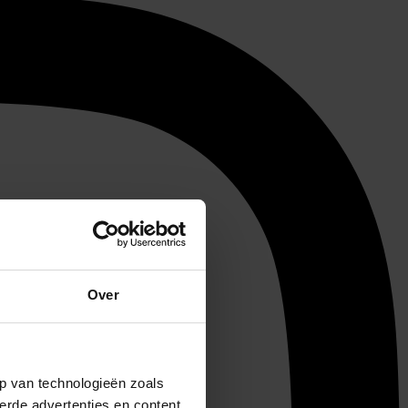
Over
p van technologieën zoals
erde advertenties en content,