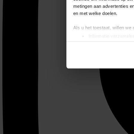
metingen aan advertenties en
en met welke doelen.
Als u het toestaat, willen we
Informatie verzamelen
Uw apparaat identific
Lees meer over hoe uw perso
toestemming op elk moment wi
We gebruiken cookies om cont
websiteverkeer te analyseren
media, adverteren en analys
verstrekt of die ze hebben v