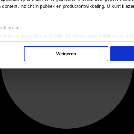
 content, inzicht in publiek en productontwikkeling. U kunt kiez
 ook graag:
 over uw geografische locatie, die tot een paar meter nauwkeuri
eren door het actief te scannen op specifieke eigenschappen (fing
onlijke gegevens worden verwerkt en stel uw voorkeuren in he
Weigeren
jzigen of intrekken in de Cookieverklaring.
ent en advertenties te personaliseren, om functies voor social
. Ook delen we informatie over uw gebruik van onze site met on
e. Deze partners kunnen deze gegevens combineren met andere i
erzameld op basis van uw gebruik van hun services.