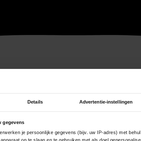
Details
Advertentie-instellingen
w gegevens
erwerken je persoonlijke gegevens (bijv. uw IP-adres) met behul
apparaat op te slaan en te gebruiken met als doel gepersonalise