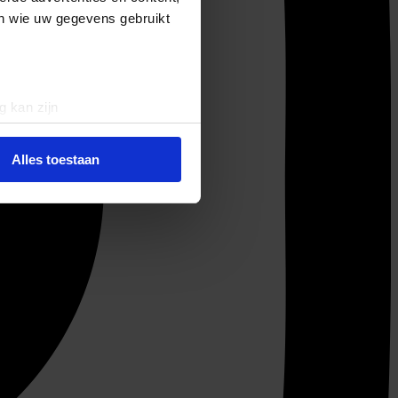
en wie uw gegevens gebruikt
g kan zijn
erprinting)
t
detailgedeelte
in. U kunt uw
Alles toestaan
 media te bieden en om ons
ze partners voor social
nformatie die u aan ze heeft