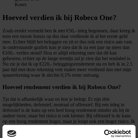
Koers
Hoeveel verdien ik bij Robeco One?
Zoals eerder vermeld ben ik met €50,- inleg begonnen, daar kreeg ik
toen een mooie bonus op dus daar verdiende ik al het eerste geld
mee. Echter blijft het beleggen en zit er dus ook een risico aan vast,
in onderstaande grafiek kun je zien dat ik na een jaar op meer dan
€100,- verlies stond! Hou er altijd rekening mee dat dit kan
gebeuren, echter op de lange termijn zal je zien dat het rendabel is.
Nu zie je dat ik op €220,- beleggingsrendement sta en heb ik in 2.5
jaar tijd met deze rekening vele malen meer verdiend dan met mijn
spaarrekening waar ik slechts 0,1% rente ontvang.
Hoeveel rendement verdien ik bij Robeco One?
Tja dat is afhankelijk waar en hoe je belegt. Er zijn drie
mogelijkheden, defensief, neutraal of offensief. Bij een inleg in
defensief is de kans op een heel hoog rendement minder als bij de
andere twee, maar het risico is ook kleiner. Bij offensief is de kans
op een hoog rendement hoger, maar je loopt ook een hoger risico. Ik
heb 50% neutraal, 30% offensief en 20% defensieve inleg, dit stel je
vooraf in. Hiermee bepaal je dus hoeveel risico de beleggers van
Robeco mogen lopen met jouw geld.