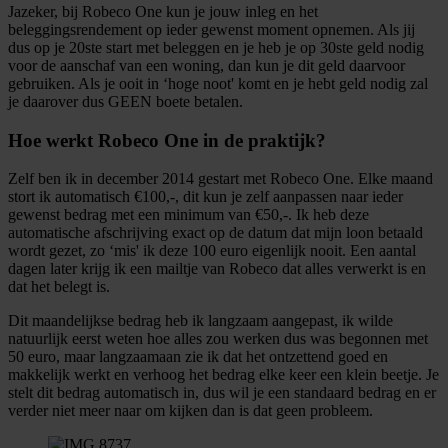
Jazeker, bij Robeco One kun je jouw inleg en het
beleggingsrendement op ieder gewenst moment opnemen. Als jij
dus op je 20ste start met beleggen en je heb je op 30ste geld nodig
voor de aanschaf van een woning, dan kun je dit geld daarvoor
gebruiken. Als je ooit in ‘hoge noot' komt en je hebt geld nodig zal
je daarover dus GEEN boete betalen.
Hoe werkt Robeco One in de praktijk?
Zelf ben ik in december 2014 gestart met Robeco One. Elke maand
stort ik automatisch €100,-, dit kun je zelf aanpassen naar ieder
gewenst bedrag met een minimum van €50,-. Ik heb deze
automatische afschrijving exact op de datum dat mijn loon betaald
wordt gezet, zo ‘mis' ik deze 100 euro eigenlijk nooit. Een aantal
dagen later krijg ik een mailtje van Robeco dat alles verwerkt is en
dat het belegt is.
Dit maandelijkse bedrag heb ik langzaam aangepast, ik wilde
natuurlijk eerst weten hoe alles zou werken dus was begonnen met
50 euro, maar langzaamaan zie ik dat het ontzettend goed en
makkelijk werkt en verhoog het bedrag elke keer een klein beetje. Je
stelt dit bedrag automatisch in, dus wil je een standaard bedrag en er
verder niet meer naar om kijken dan is dat geen probleem.