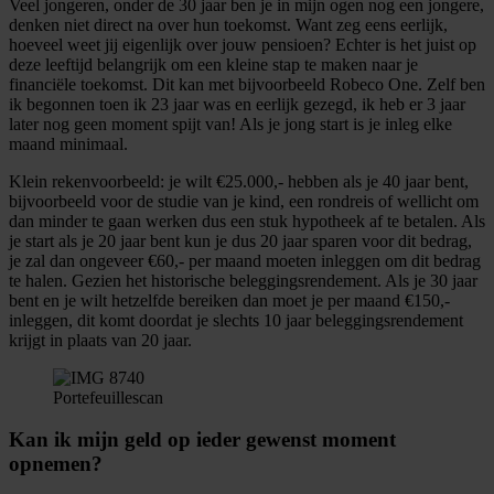
Veel jongeren, onder de 30 jaar ben je in mijn ogen nog een jongere,
denken niet direct na over hun toekomst. Want zeg eens eerlijk,
hoeveel weet jij eigenlijk over jouw pensioen? Echter is het juist op
deze leeftijd belangrijk om een kleine stap te maken naar je
financiële toekomst. Dit kan met bijvoorbeeld Robeco One. Zelf ben
ik begonnen toen ik 23 jaar was en eerlijk gezegd, ik heb er 3 jaar
later nog geen moment spijt van! Als je jong start is je inleg elke
maand minimaal.
Klein rekenvoorbeeld: je wilt €25.000,- hebben als je 40 jaar bent,
bijvoorbeeld voor de studie van je kind, een rondreis of wellicht om
dan minder te gaan werken dus een stuk hypotheek af te betalen. Als
je start als je 20 jaar bent kun je dus 20 jaar sparen voor dit bedrag,
je zal dan ongeveer €60,- per maand moeten inleggen om dit bedrag
te halen. Gezien het historische beleggingsrendement. Als je 30 jaar
bent en je wilt hetzelfde bereiken dan moet je per maand €150,-
inleggen, dit komt doordat je slechts 10 jaar beleggingsrendement
krijgt in plaats van 20 jaar.
Portefeuillescan
Kan ik mijn geld op ieder gewenst moment
opnemen?