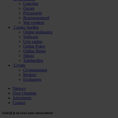
Loterijen
Oscars
Prijzengeld
Beursgenoteerd
Wat verdient
Casino Spellen
Online gokkasten
Software
Live casino
Online Poker
Online Bingo
Slingo
Tafelspellen
Crypto
Cryptomunten
Brokers
Exchanges
Nieuws
Over Onetime
Adverteren
Contact
Schrijf je in voor onze nieuwsbrief