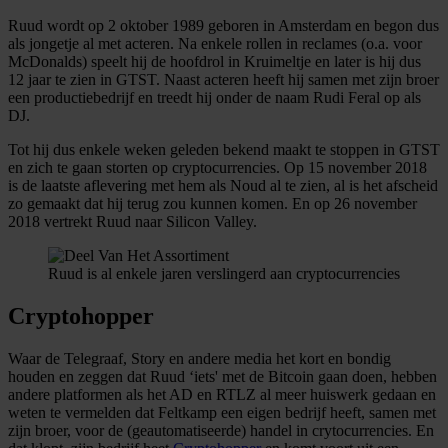
Ruud wordt op 2 oktober 1989 geboren in Amsterdam en begon dus
als jongetje al met acteren. Na enkele rollen in reclames (o.a. voor
McDonalds) speelt hij de hoofdrol in Kruimeltje en later is hij dus
12 jaar te zien in GTST. Naast acteren heeft hij samen met zijn broer
een productiebedrijf en treedt hij onder de naam Rudi Feral op als
DJ.
Tot hij dus enkele weken geleden bekend maakt te stoppen in GTST
en zich te gaan storten op cryptocurrencies. Op 15 november 2018
is de laatste aflevering met hem als Noud al te zien, al is het afscheid
zo gemaakt dat hij terug zou kunnen komen. En op 26 november
2018 vertrekt Ruud naar Silicon Valley.
Ruud is al enkele jaren verslingerd aan cryptocurrencies
Cryptohopper
Waar de Telegraaf, Story en andere media het kort en bondig
houden en zeggen dat Ruud ‘iets' met de Bitcoin gaan doen, hebben
andere platformen als het AD en RTLZ al meer huiswerk gedaan en
weten te vermelden dat Feltkamp een eigen bedrijf heeft, samen met
zijn broer, voor de (geautomatiseerde) handel in crytocurrencies. En