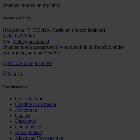
Onetime,
money on my mind
Onetime (BCB BV)
Hoogstraat 47, 5258BA, Berlicum (Noord-Brabant)
KvK:
82178062
Mail:
hello@onetime.nl
Onetime is een geregistreerd woordmerk in de Benelux onder
inschrijvingsnummer
984102
.
Meer informatie
Over Onetime
Onetime in de media
Adverteren
Contact
Disclaimer
Cookiebeleid
Privacybeleid
Algemene Voorwaarden