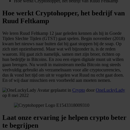
Hoe werkt Cryptohopper, het bedrijf van Ruud Feltkamp
Hoe werkt Cryptohopper, het bedrijf van
Ruud Feltkamp
We leren Ruud Feltkamp 12 jaar geleden kennen als hij in Goede
Tijden Slechte Tijden (GTST) gaat spelen. Begin november (2018)
kwam het nieuws naar buiten dat hij gaat stoppen bij de soap. Op
zich niet opzienbarend. Maar wat wél bijzonder is, is de reden
waarom. Hij gaat zich namelijk, samen met zijn broer, richten op
hun bedrijfje in Bitcoins. En zou een eigen digitale munt uit willen
gaan brengen. Nu wordt in mainstream media Bitcoin nog steeds
veelvuldig gebruikt als verzamelnaam voor alle cryptocurrencies,
dus ik vond het tijd om uit te vogelen wat Ruud nu echt gaat doen.
En of wij daar misschien een voorbeeld aan moeten nemen.
geplaatst in
Crypto
door
OneLuckyLady
op 8 mei 2022
Laat onze ervaring je helpen crypto beter
te begrijpen