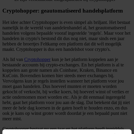
Cryptohopper: geautomatiseerd handelsplatform
Het idee achter Cryptohopper is even simpel als briljant. Het bestaat
namelijk in de wereld van aandelenhandel al, het geautomatiseerd
handelen volgens bepaalde vooraf ingestelde ‘regels'. Maar voor het
handelen in crypto's bestond dit dus nog niet, maar sinds een jaar
hebben de broertjes Feltkamp een platform dat dit wél mogelijk
maakt. Cryptohopper is dus een handelsbot voor crypto's.
Als lid van
Cryptohopper
kun je het platform koppelen aan je
bestaande accounts bij crypto-exchanges. En het platform is al te
koppelen aan grote namen als Coinbase, Kraken, Binance en
KuCoin. Bovendien komen hier steeds meer exchanges bij.
Vervolgens kun je regels instellen wanneer het platform voor jou
moet gaan handelen. Dus hoeveel munten er moeten worden
gekocht of verkocht, bij welke koers, bij hoeveel winst of verlies er
actie ondernomen moet worden etc. Als je dit eenmaal ingeregeld
hebt, gaat het platform voor jou aan de slag. Dat betekent dat jij niet
meer de hele dag koersen in de gaten hoeft te houden enzo, en dus
ook je kans op winst groter wordt doordat je een bepaald punt niet
meer mist.
Cryptohopper bestaat nu een jaar en het platform heeft inmiddels