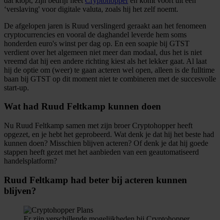
dat klopt, zijn bedrijf heet
Cryptohopper
en komt voort uit een
‘verslaving' voor digitale valuta, zoals hij het zelf noemt.
De afgelopen jaren is Ruud verslingerd geraakt aan het fenomeen
cryptocurrencies en vooral de daghandel leverde hem soms
honderden euro's winst per dag op. En een soapie bij GTST
verdient over het algemeen niet meer dan modaal, dus het is niet
vreemd dat hij een andere richting kiest als het lekker gaat. Al laat
hij de optie om (weer) te gaan acteren wel open, alleen is de fulltime
baan bij GTST op dit moment niet te combineren met de succesvolle
start-up.
Wat had Ruud Feltkamp kunnen doen
Nu Ruud Feltkamp samen met zijn broer Cryptohopper heeft
opgezet, en je hebt het geprobeerd. Wat denk je dat hij het beste had
kunnen doen? Misschien blijven acteren? Of denk je dat hij goede
stappen heeft gezet met het aanbieden van een geautomatiseerd
handelsplatform?
Ruud Feltkamp had beter bij acteren kunnen
blijven?
Er zijn verschillende mogelijkheden bij Cryptohopper