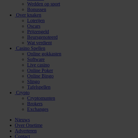
Wedden op sport
Bonussen
Over knaken
Loterijen
Oscars
Prijzengeld
Beursgenoteerd
Wat verdient
Casino Spellen
Online gokkasten
Software
Live casino
Online Poker
Online Bingo
Slingo
Tafelspellen
Crypto
Cryptomunten
Brokers
Exchanges
Nieuws
Over Onetime
Adverteren
Contact