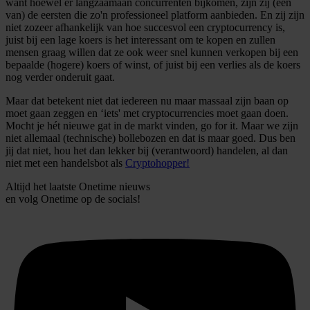
want hoewel er langzaamaan concurrenten bijkomen, zijn zij (een
van) de eersten die zo'n professioneel platform aanbieden. En zij zijn
niet zozeer afhankelijk van hoe succesvol een cryptocurrency is,
juist bij een lage koers is het interessant om te kopen en zullen
mensen graag willen dat ze ook weer snel kunnen verkopen bij een
bepaalde (hogere) koers of winst, of juist bij een verlies als de koers
nog verder onderuit gaat.
Maar dat betekent niet dat iedereen nu maar massaal zijn baan op
moet gaan zeggen en ‘iets' met cryptocurrencies moet gaan doen.
Mocht je hét nieuwe gat in de markt vinden, go for it. Maar we zijn
niet allemaal (technische) bollebozen en dat is maar goed. Dus ben
jij dat niet, hou het dan lekker bij (verantwoord) handelen, al dan
niet met een handelsbot als
Cryptohopper!
Altijd het laatste Onetime nieuws
en volg
Onetime
op de socials!