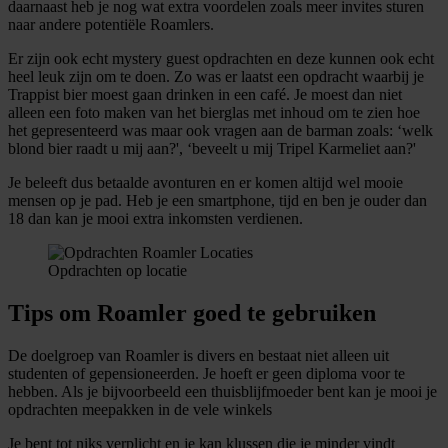
daarnaast heb je nog wat extra voordelen zoals meer invites sturen
naar andere potentiële Roamlers.
Er zijn ook echt mystery guest opdrachten en deze kunnen ook echt
heel leuk zijn om te doen. Zo was er laatst een opdracht waarbij je
Trappist bier moest gaan drinken in een café. Je moest dan niet
alleen een foto maken van het bierglas met inhoud om te zien hoe
het gepresenteerd was maar ook vragen aan de barman zoals: ‘welk
blond bier raadt u mij aan?', ‘beveelt u mij Tripel Karmeliet aan?'
Je beleeft dus betaalde avonturen en er komen altijd wel mooie
mensen op je pad. Heb je een smartphone, tijd en ben je ouder dan
18 dan kan je mooi extra inkomsten verdienen.
Opdrachten op locatie
Tips om Roamler goed te gebruiken
De doelgroep van Roamler is divers en bestaat niet alleen uit
studenten of gepensioneerden. Je hoeft er geen diploma voor te
hebben. Als je bijvoorbeeld een thuisblijfmoeder bent kan je mooi je
opdrachten meepakken in de vele winkels
Je bent tot niks verplicht en je kan klussen die je minder vindt