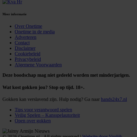
Meer informatie
Over Onetime
Onetime in de media
Adverteren
Contact
Disclaimer
Cookiebeleid
Privacybeleid
Algemene Voorwaarden
Deze boodschap mag niet gedeeld worden met minderjarigen.
Wat kost gokken jou? Stop op tijd. 18+.
Gokken kan verslavend zijn. Hulp nodig? Ga naar
hands24x7.nl
Tips voor verantwoord spelen
Veilig Spelen – Kansspelautoriteit
Open over gokken
© 2026 Onetime.nl - All rights reserved |
Website door Vrolijk