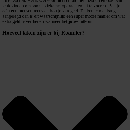
uit te voeren. Het is wel voor mensen die ‘lef' hebben en ook echt
leuk vinden om soms ‘stiekeme' opdrachten uit te voeren. Ben je
echt een mensen mens en hou je van geld. En ben je niet bang
aangelegd dan is dit waarschijnlijk een super mooie manier om wat
extra geld te verdienen wanneer het
jouw
uitkomt.
Hoeveel taken zijn er bij Roamler?