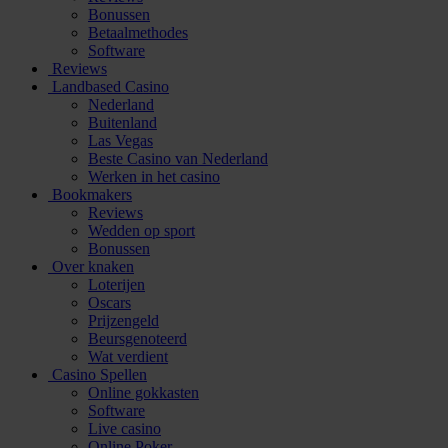
Bonussen
Betaalmethodes
Software
Reviews
Landbased Casino
Nederland
Buitenland
Las Vegas
Beste Casino van Nederland
Werken in het casino
Bookmakers
Reviews
Wedden op sport
Bonussen
Over knaken
Loterijen
Oscars
Prijzengeld
Beursgenoteerd
Wat verdient
Casino Spellen
Online gokkasten
Software
Live casino
Online Poker