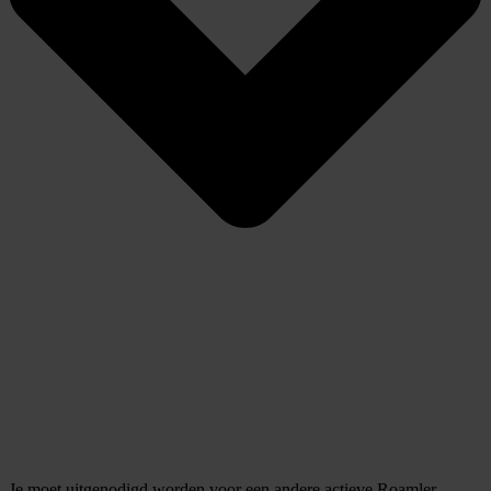
informatie over uw gebruik van onze site met onze
partners voor social media, adverteren en analyse. Deze
partners kunnen deze gegevens combineren met andere
informatie die u aan ze heeft verstrekt of die ze hebben
verzameld op basis van uw gebruik van hun services.
Je moet uitgenodigd worden voor een andere actieve Roamler