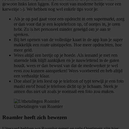
gewoon links laten liggen. Een soort van moderne heitje voor een
karweitje :-). We hebben nog wel enkele tips voor je:
Als je op pad gaat voor een opdracht in een supermarkt, zorg
er dan voor dat je een koptelefoon op, of oortjes in, je oren
hebt. Zo is het personeel minder geneigd om je aan te
spreken.
Bij het openen van de volledige kaart in de app kun je super
makkelijk een route uitstippelen. Hoe meer opdrachten, hoe
meer geld.
Wees altijd een beetje op je hoede. Als iemand je met een
starende blik blijft aankijken en je nauwlettend in de gaten
houdt, wees er dan bewust van dat de medewerker je wel
eens zou kunnen aanspreken! Wees voorbereid en heb altijd
een verhaaltje klaar.
Doe alsof je iets leest op je telefoon of typt terwijl je een foto
maakt en/of houd je telefoon dicht op je lichaam. Steek je
armen dus niet uit zoals je normaal een foto zou maken.
Uitbetalingen van Roamler
Roamler heeft zich bewezen
Uiteraard hebben we Roamler getest en vele Onetimers zijn hier