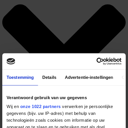
Toestemming
Details
Advertentie-instellingen
Ov
Verantwoord gebruik van uw gegevens
Wij en
onze 1022 partners
verwerken je persoonlijke
gegevens (bijv. uw IP-adres) met behulp van
technologieën zoals cookies om informatie op uw
apparaat op te slaan en te gebruiken met als doel