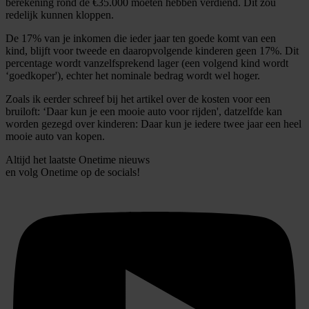
berekening rond de €35.000 moeten hebben verdiend. Dit zou
redelijk kunnen kloppen.
De 17% van je inkomen die ieder jaar ten goede komt van een
kind, blijft voor tweede en daaropvolgende kinderen geen 17%. Dit
percentage wordt vanzelfsprekend lager (een volgend kind wordt
‘goedkoper'), echter het nominale bedrag wordt wel hoger.
Zoals ik eerder schreef bij het artikel over de kosten voor een
bruiloft: ‘Daar kun je een mooie auto voor rijden', datzelfde kan
worden gezegd over kinderen: Daar kun je iedere twee jaar een heel
mooie auto van kopen.
Altijd het laatste Onetime nieuws
en volg
Onetime
op de socials!