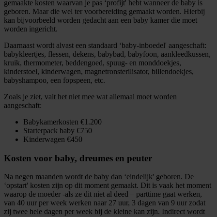
gemaakte kosten waarvan je pas ‘profijt' hebt wanneer de baby is
geboren. Maar die wel ter voorbereiding gemaakt worden. Hierbij
kan bijvoorbeeld worden gedacht aan een baby kamer die moet
worden ingericht.
Daarnaast wordt alvast een standaard ‘baby-inboedel' aangeschaft:
babykleertjes, flessen, dekens, babybad, babyfoon, aankleedkussen,
kruik, thermometer, beddengoed, spuug- en monddoekjes,
kinderstoel, kinderwagen, magnetronsterilisator, billendoekjes,
babyshampoo, een fopspeen, etc.
Zoals je ziet, valt het niet mee wat allemaal moet worden
aangeschaft:
Babykamerkosten €1.200
Starterpack baby €750
Kinderwagen €450
Kosten voor baby, dreumes en peuter
Na negen maanden wordt de baby dan ‘eindelijk' geboren. De
‘opstart' kosten zijn op dit moment gemaakt. Dit is vaak het moment
waarop de moeder -als ze dit niet al deed – parttime gaat werken,
van 40 uur per week werken naar 27 uur, 3 dagen van 9 uur zodat
zij twee hele dagen per week bij de kleine kan zijn. Indirect wordt