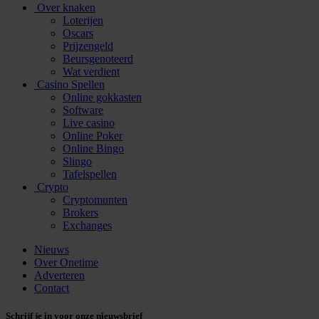
Over knaken
Loterijen
Oscars
Prijzengeld
Beursgenoteerd
Wat verdient
Casino Spellen
Online gokkasten
Software
Live casino
Online Poker
Online Bingo
Slingo
Tafelspellen
Crypto
Cryptomunten
Brokers
Exchanges
Nieuws
Over Onetime
Adverteren
Contact
Schrijf je in voor onze nieuwsbrief