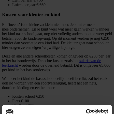
Eten per jaar € 750
Luiers per jaar € 660
Kosten voor kleuter en kind
En ‘ineens' is de kleine zo klein niet meer. Je kunt er meer
mee ondernemen. En je kunt weer wat meer gaan werken wanneer
het kind naar school gaat, nog niet volledig anders moet je weer geld
betalen voor de kinderopvang. Op dit moment verdien je nog €250
minder dan voordat je een kind had. De kleuter gaat naar school en
hier vragen ze een eigen ‘vrijwillige' bijdrage.
Deze en alle andere schoolkosten komen ongeveer op €250 per jaar
in het basisonderwijs. De echte kosten zoals het
salaris van de
leerkracht
worden door de overheid betaald. Dit is ongeveer €5.000
per kind in het basisonderwijs.
Wanneer het kind de basisschoolleeftijd heeft bereikt, zal het vaak
ook lid worden van een sportvereniging, heeft het een fiets,
duurdere kleding en eet het meer:
Kosten school €250
Fiets €100
Kleding €350
Eten €1.500