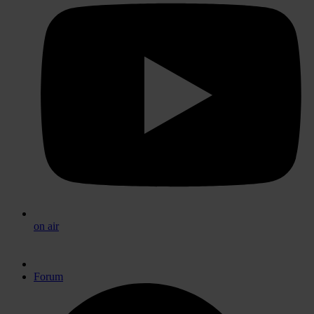
on air
Forum