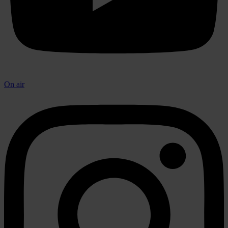
On air