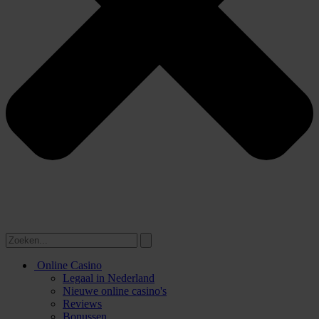
Online Casino
Legaal in Nederland
Nieuwe online casino's
Reviews
Bonussen