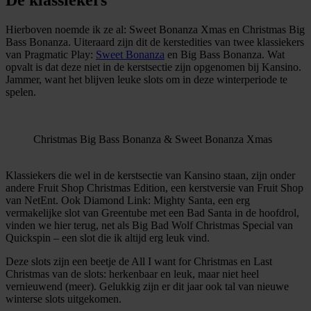
Hierboven noemde ik ze al: Sweet Bonanza Xmas en Christmas Big
Bass Bonanza. Uiteraard zijn dit de kerstedities van twee klassiekers
van Pragmatic Play:
Sweet Bonanza
en Big Bass Bonanza. Wat
opvalt is dat deze niet in de kerstsectie zijn opgenomen bij Kansino.
Jammer, want het blijven leuke slots om in deze winterperiode te
spelen.
Christmas Big Bass Bonanza & Sweet Bonanza Xmas
Klassiekers die wel in de kerstsectie van Kansino staan, zijn onder
andere Fruit Shop Christmas Edition, een kerstversie van Fruit Shop
van NetEnt. Ook Diamond Link: Mighty Santa, een erg
vermakelijke slot van Greentube met een Bad Santa in de hoofdrol,
vinden we hier terug, net als Big Bad Wolf Christmas Special van
Quickspin – een slot die ik altijd erg leuk vind.
Deze slots zijn een beetje de All I want for Christmas en Last
Christmas van de slots: herkenbaar en leuk, maar niet heel
vernieuwend (meer). Gelukkig zijn er dit jaar ook tal van nieuwe
winterse slots uitgekomen.