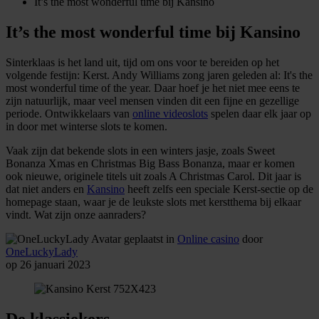
It’s the most wonderful time bij Kansino
It’s the most wonderful time bij Kansino
Sinterklaas is het land uit, tijd om ons voor te bereiden op het
volgende festijn: Kerst. Andy Williams zong jaren geleden al: It's the
most wonderful time of the year. Daar hoef je het niet mee eens te
zijn natuurlijk, maar veel mensen vinden dit een fijne en gezellige
periode. Ontwikkelaars van
online videoslots
spelen daar elk jaar op
in door met winterse slots te komen.
Vaak zijn dat bekende slots in een winters jasje, zoals Sweet
Bonanza Xmas en Christmas Big Bass Bonanza, maar er komen
ook nieuwe, originele titels uit zoals A Christmas Carol. Dit jaar is
dat niet anders en
Kansino
heeft zelfs een speciale Kerst-sectie op de
homepage staan, waar je de leukste slots met kerstthema bij elkaar
vindt. Wat zijn onze aanraders?
geplaatst in
Online casino
door
OneLuckyLady
op 26 januari 2023
De klassiekers