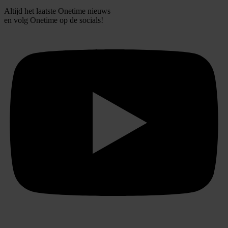
Altijd het laatste Onetime nieuws
en volg
Onetime
op de socials!